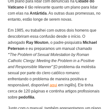
Um plano para lidar com denúncias na
Cidade do
Vaticano
é tão relevante quanto um plano para lidar
com elas na
Antártida
. As outras duas promessas, no
entanto, estão longe de serem novas.
Em 1985, eu trabalhei com outros dois homens que
descobriram essa confusão desde o início. O
advogado
Ray Mouton
, o padre-psiquiatra
Michael
Peterson
e eu preparamos um manual chamado
“
The Problem of Sexual Molestation by Roman
Catholic Clergy: Meeting the Problem in a Positive
and Responsible Manner”
[O problema da moléstia
sexual por parte do clero católico romano:
enfrentando o problema de maneira positiva e
responsável, disponível
aqui
em inglês]. Ele tinha
cerca de 120 páginas e continha artigos profissionais
sobre
pedofilia
.
Junto com o manual, também apresentamos um plano