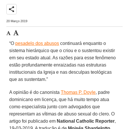
share
20 Março 2019
“O
pesadelo dos abusos
continuará enquanto o
sistema hierárquico que o criou e o sustentou existir
em seu estado atual. As razões para esse fenômeno
estão profundamente enraizadas nas estruturas
institucionais da Igreja e nas desculpas teológicas
que as sustentam.”
A opinião é do canonista
Thomas P. Doyle
, padre
dominicano em licença, que há muito tempo atua
como especialista junto com advogados que
representam as vítimas de abuso sexual do clero. O
artigo foi publicado em
National Catholic Reporter
,
19-03-2019. A tradução é de
Moisés Sbardelotto
.