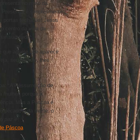
apresenta no meio da
a Presença é simplesmente
e portas fechadas! Jesus
 o centro da vida da
iar sua sede!
e que aquele que aparece
eja, seu Mestre, lhes
a: “A Ressurreição de
a mulher, porque a
iência. Mas a Páscoa é
do pecado e da morte: o
, paz e
de Páscoa