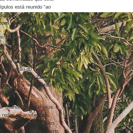
pulos está reunido “
ao
dades dos judeus
”, e ali
 com vocês’
”.
ao anoitecer”
, ou seja, na
pessoa ou para seu povo em
não seja covarde”.
No
se para José ‘não tenha
 pela ação do Espírito
anjo se dirige a
Zacarias
, a
dizendo-lhes
“não tenham
ituações.
es: quando
Pedro
e seus
 redes se arrebentam,
tinha tomado conta deles”
.
lo. Jesus disse para
Jairo
,