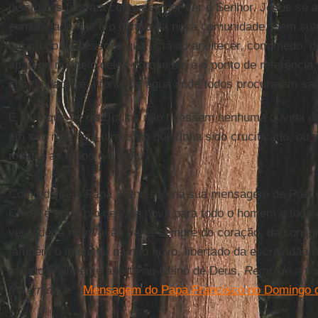
discípulos ficaram contentes por ver o Senhor. Jesus se 
comunidade, ele é o centro da nova comunidade. Sem su
um grupo de pessoas que está ao anoitecer, com medo, d
aparece no meio deles porque ele é o ponto de referência,
comunidade, é a fonte de água onde todos procuraram sac
E para que os discípulos não tivessem nenhuma dúvida d
em seu meio era o mesmo que tinha sido crucificado, ou s
mostra as mãos e o lado.
Como disse o Papa Francisco na sua mensagem de Pásco
Cristo é princípio de vida nova para todo o homem e toda 
verdadeira renovação parte sempre do coração, da consc
também o início do mundo novo, libertado da escravidão 
mundo finalmente aberto ao Reino de Deus,
Reino de amor
fraternidade”
.
Mensagem do Papa Francisco no Domingo 