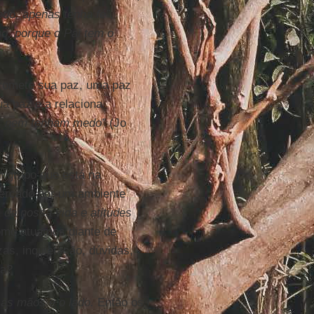
do, apenas tenha fé”
,
o, porque o Pai tem o
promete sua paz, uma paz
a paz e a relaciona
s, nem tenham medo”
(Jo
m grupo que está na
cercado por um ambiente
 da nossa vida e atitudes
mo atuamos diante de
as, inquietação, dúvidas,
za?
 as mãos e o lado.
Então os