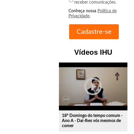
receber comunicações.
Conheça nossa
Política de
Privacidade
.
Vídeos IHU
play_circle_outline
18º Domingo do tempo comum -
Ano A - Dai-lhes vós mesmos de
comer