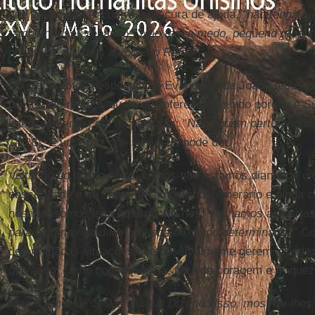
que vai ao seu encontro à procura de ajuda,
“não tenha me
também a seu rebanho: "
Não tenha medo, pequeno rebanh
prazer de dar-lhes a vocês o Reino”
.
No discurso de despedida do Evangelho de João, Jesus 
nova e diferente daquela que oferece o mundo porque é Su
imediatamente com as palavras: “
Não fiquem perturbado
14,28). É uma
paz
que só Jesus pode dar.
Voltando ao nosso texto, vemos que estamos diante de u
obscuridade e se sente desamparado, temerário e ainda 
hostil. Isso nos leva a perguntar-nos:
“fechamos as portas
para alguma realidade, pessoa ou grupo determinado?”
Co
determinadas situações que possivelmente gerem incertez
deixando, como consequência, falta de coragem e fraque
Mas o Amor de Jesus inunda:
Dizendo isso, mostrou-lhes