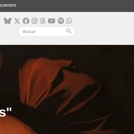
CONTATO
search
s"