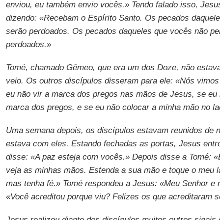
enviou, eu também envio vocês.» Tendo falado isso, Jesu
dizendo: «Recebam o Espírito Santo. Os pecados daquel
serão perdoados. Os pecados daqueles que vocês não pe
perdoados.»
Tomé, chamado Gêmeo, que era um dos Doze, não estav
veio. Os outros discípulos disseram para ele: «Nós vimo
eu não vir a marca dos pregos nas mãos de Jesus, se eu
marca dos pregos, e se eu não colocar a minha mão no lad
Uma semana depois, os discípulos estavam reunidos de 
estava com eles. Estando fechadas as portas, Jesus entr
disse: «A paz esteja com vocês.» Depois disse a Tomé: «
veja as minhas mãos. Estenda a sua mão e toque o meu la
mas tenha fé.» Tomé respondeu a Jesus: «Meu Senhor e 
«Você acreditou porque viu? Felizes os que acreditaram s
Jesus realizou diante dos discípulos muitos outros sinais