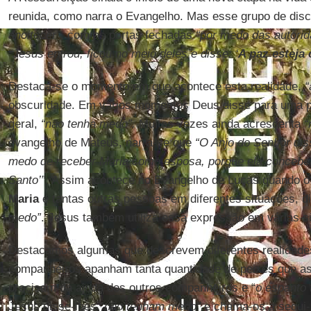
reunida, como narra o Evangelho. Mas esse grupo de discí
anoitecer”
, com as portas fechadas
“por medo das autori
“Jesus entrou, ficou no meio deles e disse: ‘
A paz esteja
Destaca-se o momento em que acontece esta realidade,
“
obscuridade. Em vários momentos Deus disse para uma 
geral,
“não tenha medo”.
Muitas vezes ainda acrescenta
“
evangelho de Mateus, narra-se que
“O Anjo do Senhor dis
medo de receber Maria como esposa, porque ela concebeu
Santo’”.
Assim acontece no Evangelho de Lucas quando o 
Maria
e tantas outras pessoas em diferentes situações, 
medo”
. Jesus também utiliza essa expressão em várias s
Destacamos algumas que descrevem diferentes realidad
companheiros apanham tanta quantidade de peixes que as
precisam da ajuda dos outros companheiros e “
o espanto 
Jesus disse-lhes
“não tenham medo"
e chama-os a segui-