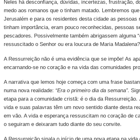
Neles há desconfiança, dúvidas, incertezas, frustração, d
medo aos romanos que o tinham matado. Lembremos que
Jerusalém e para os residentes desta cidade as pessoas n
tinham importância, eram pouco reconhecidas, pessoas se
pescadores. Possivelmente também abrigassem alguma “e
ressuscitado o Senhor ou era loucura de Maria Madalena?
A Ressurreição não é uma evidência que se impõe! As ap
encarnando-se no coração e na vida das comunidades pr
A narrativa que lemos hoje começa com uma frase bastante
numa nova realidade:
“Era o primeiro dia da semana”.
Sign
etapa para a comunidade cristã: é o dia da Ressurreição.
vida e suas palavras têm um novo sentido diante desta rea
em vão. A vida e esperança ressuscitam no coração de 
o seguiram e deixaram tudo diante do seu convite.
A Ressurreição sinala o início de uma nova etapa na vid