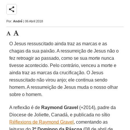
share
Por:
André
| 06 Abril 2018
O Jesus ressuscitado ainda traz as marcas e as
chagas da sua paixão. A ressurreição de Jesus não o
fez retroagir ao passado, como se sua morte nunca
tivesse acontecido. Pelo contrário, venceu a morte e
ainda traz as marcas da crucificação. O Jesus
ressuscitado não virou anjo; ele continua sendo
homem. A ressurreição de Jesus muda o nosso olhar
sobre o homem.
A reflexão é de
Raymond Gravel
(+2014), padre da
Diocese de Joliette, Canadá, e publicada no sítio
Réflexions de Raymond Gravel
, comentando as
leituras do
2º Domingo da Páscoa
(08 de abril de