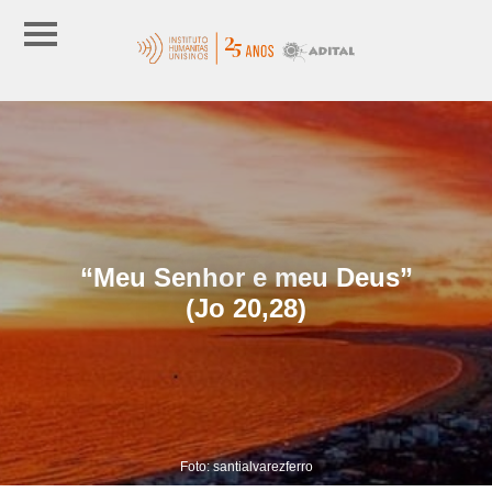
“Meu Senhor e meu Deus”
(Jo 20,28)
Foto: santialvarezferro