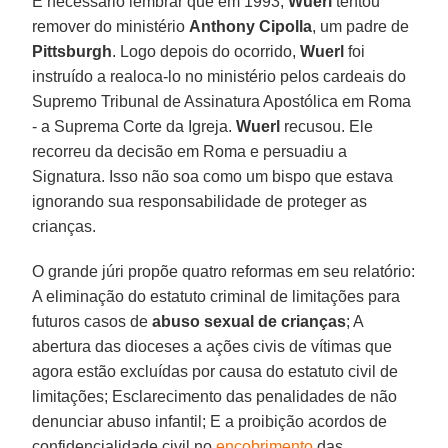
É necessário lembrar que em 1993,
Wuerl
tentou
remover do ministério
Anthony Cipolla
, um padre de
Pittsburgh
. Logo depois do ocorrido,
Wuerl
foi
instruído a realoca-lo no ministério pelos cardeais do
Supremo Tribunal de Assinatura Apostólica em Roma
- a Suprema Corte da Igreja.
Wuerl
recusou. Ele
recorreu da decisão em Roma e persuadiu a
Signatura. Isso não soa como um bispo que estava
ignorando sua responsabilidade de proteger as
crianças.
O grande júri propõe quatro reformas em seu relatório:
A eliminação do estatuto criminal de limitações para
futuros casos de
abuso sexual de crianças
; A
abertura das dioceses a ações civis de vítimas que
agora estão excluídas por causa do estatuto civil de
limitações; Esclarecimento das penalidades de não
denunciar abuso infantil; E a proibição acordos de
confidencialidade civil no
encobrimento
das