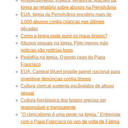
Arrependimento, tristeza, vergonha: reações da
Igreja ao relatório sobre abusos na Pensilvânia
EUA. Igreja da Pensilvânia encobriu mais de
1.000 abusos contra crianças nas últimas
décadas
Como a Igreja pode punir os maus bispos?
Abusos sexuais na Igreja. Pelo menos más
notícias são notícias boas
Pedofilia na Igreja. O ponto cego do Papa
Francisco
EUA. Cardeal Wuerl propõe painel nacional para
investigar denúncias contra bispos
Cultura clerical sustenta escândalos de abuso
sexual
Cultura hierárquica dos bispos precisa ser
responsável e transparente
"O clericalismo é uma peste na Igreja." Entrevista
com o Papa Francisco no voo de volta de Fátima