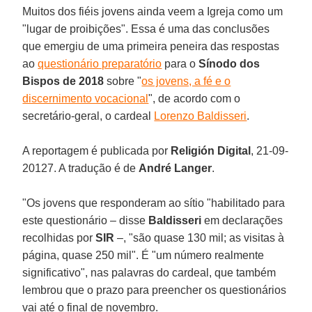
Muitos dos fiéis jovens ainda veem a Igreja como um
"lugar de proibições". Essa é uma das conclusões
que emergiu de uma primeira peneira das respostas
ao
questionário preparatório
para o
Sínodo dos
Bispos de 2018
sobre "
os jovens, a fé e o
discernimento vocacional
", de acordo com o
secretário-geral, o cardeal
Lorenzo Baldisseri
.
A reportagem é publicada por
Religión Digital
, 21-09-
20127. A tradução é de
André Langer
.
"Os jovens que responderam ao sítio "habilitado para
este questionário – disse
Baldisseri
em declarações
recolhidas por
SIR
–, "são quase 130 mil; as visitas à
página, quase 250 mil". É "um número realmente
significativo", nas palavras do cardeal, que também
lembrou que o prazo para preencher os questionários
vai até o final de novembro.