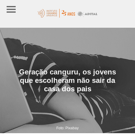
Geração canguru, os jovens
que escolheram não sair da
casa dos pais
Foto: Pixabay