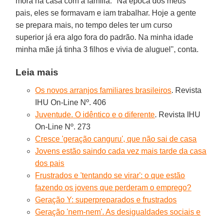
mora na casa com a família. "Na época dos meus
pais, eles se formavam e iam trabalhar. Hoje a gente
se prepara mais, no tempo deles ter um curso
superior já era algo fora do padrão. Na minha idade
minha mãe já tinha 3 filhos e vivia de aluguel", conta.
Leia mais
Os novos arranjos familiares brasileiros
. Revista
IHU On-Line Nº. 406
Juventude. O idêntico e o diferente
. Revista IHU
On-Line Nº. 273
Cresce 'geração canguru', que não sai de casa
Jovens estão saindo cada vez mais tarde da casa
dos pais
Frustrados e 'tentando se virar': o que estão
fazendo os jovens que perderam o emprego?
Geração Y: superpreparados e frustrados
Geração 'nem-nem'. As desigualdades sociais e