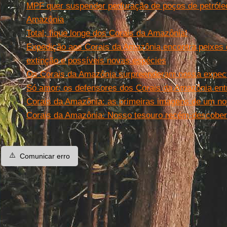
MPF quer suspender perfuração de poços de petróle
Amazônia
Total, fique longe dos Corais da Amazônia!
Expedição aos Corais da Amazônia encontra peixes 
extinção e possíveis novas espécies
Os Corais da Amazônia surpreenderam nossa expect
Só amor: os defensores dos Corais da Amazônia en
Corais da Amazônia: as primeiras imagens de um n
Corais da Amazônia: Nosso tesouro recém-descober
⚠️
Comunicar erro