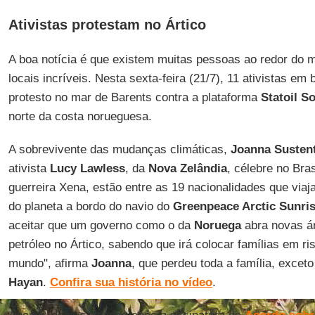
Ativistas protestam no Ártico
A boa notícia é que existem muitas pessoas ao redor do
locais incríveis. Nesta sexta-feira (21/7), 11 ativistas em
protesto no mar de Barents contra a plataforma
Statoil
So
norte da costa norueguesa.
A sobrevivente das mudanças climáticas,
Joanna Susten
ativista
Lucy Lawless
, da
Nova Zelândia
, célebre no Bras
guerreira Xena, estão entre as 19 nacionalidades que via
do planeta a bordo do navio do
Greenpeace Arctic Sunri
aceitar que um governo como o da
Noruega
abra novas á
petróleo no Ártico, sabendo que irá colocar famílias em r
mundo", afirma
Joanna
, que perdeu toda a família, exceto
Hayan
.
Confira sua história no vídeo
.