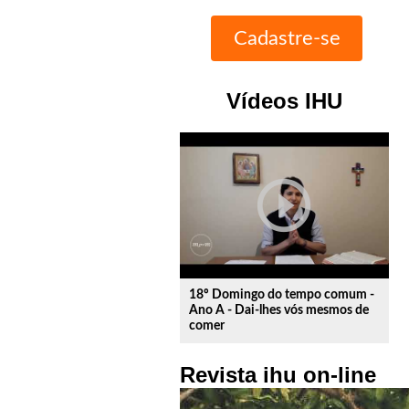
Vídeos IHU
play_circle_outline
18º Domingo do tempo comum -
Ano A - Dai-lhes vós mesmos de
comer
Revista ihu on-line