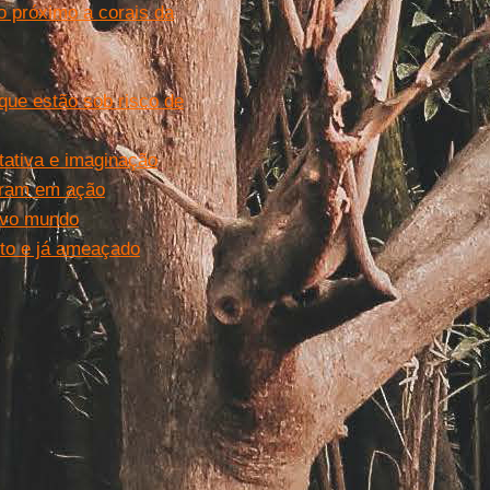
o próximo a corais da
que estão sob risco de
ativa e imaginação
tram em ação
ovo mundo
to e já ameaçado