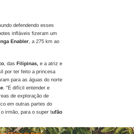
 mundo defendendo esses
 botes infláveis fizeram um
nga Enabler
, a 275 km ao
to
, das
Filipinas,
e a atriz e
il por ter feito a princesa
jaram para as águas do norte
se
. "É difícil entender e
reas de exploração de
isco em outras partes do
 o irmão, para o super t
ufão