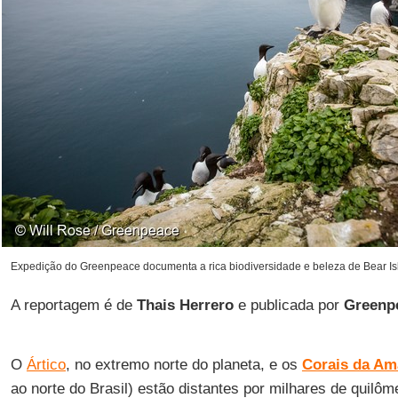
Expedição do Greenpeace documenta a rica biodiversidade e beleza de Bear Isl
A reportagem é de
Thais Herrero
e publicada por
Greenp
O
Ártico
, no extremo norte do planeta, e os
Corais da Am
ao norte do Brasil) estão distantes por milhares de quilô