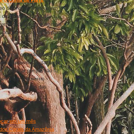
e o Clima de Paris
,
o
eo dez novas licenças em
 de 20 anos. Em 2016, o
verno da Noruega e as mais
xploração serão usadas para
 sabemos que não podemos
o, se quisermos evitar uma
s e explicar porque não fiz
mento que o governo
 louca às custas das
meçar em um mês
 dos Corais da Amazônia