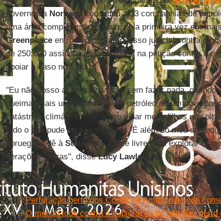
Apenas duas semanas após a assinatura do
Acordo sobr
governo da
Noruega
concedeu a 13 companhias de petról
uma área completamente nova, pela primeira vez em mais
Greenpeace
entrou com um processo judicial contra o go
de 250.000 assinaturas já reunidas na petição contra a e
apoiar o caso no tribunal.
"Eu não posso acompanhar isso sem fazer nada, quando
queimar mais um único barril de petróleo de um novo poç
catástrofe climática. Não quero olhar meus filhos nos olho
tudo o que pude para protegê-los. É além do meu entendi
norueguês dê à
Statoil
um passe livre para explorar como
gerações futuras", disse
Lucy Lawless.
Leia mais
Perfuração perto dos Corais da Amazônia pode co
O mundo todo contra a exploração de petróleo perto