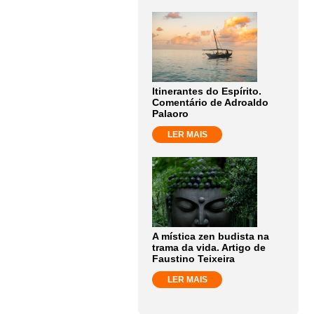
Itinerantes do Espírito.
Comentário de Adroaldo
Palaoro
LER MAIS
A mística zen budista na
trama da vida. Artigo de
Faustino Teixeira
LER MAIS