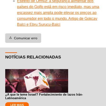
Estreito de Ormuz: a segurança alimentar dos
países do Golfo está em risco imediato, mas uma
escassez mais ampla pode elevar os preços ao
consumidor em todo o mundo. Artigo de Gokcay
Balci e Ebru Surucu-Balci
⚠️
Comunicar erro
NOTÍCIAS RELACIONADAS
¿A que le teme Israel? Fortalecimiento de lazos Irán-
Latinoamérica
LER MAIS