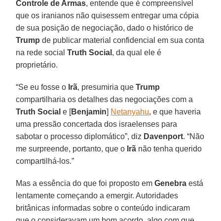
Controle de Armas
, entende que é compreensível
que os iranianos não quisessem entregar uma cópia
de sua posição de negociação, dado o histórico de
Trump
de publicar material confidencial em sua conta
na rede social
Truth
Social
, da qual ele é
proprietário.
“Se eu fosse o
Irã
, presumiria que
Trump
compartilharia os detalhes das negociações com a
Truth Social
e [
Benjamin
]
Netanyahu
, e que haveria
uma pressão concertada dos israelenses para
sabotar o processo diplomático”, diz
Davenport
. “Não
me surpreende, portanto, que o
Irã
não tenha querido
compartilhá-los.”
Mas a essência do que foi proposto em
Genebra
está
lentamente começando a emergir. Autoridades
britânicas informadas sobre o conteúdo indicaram
que o consideravam um bom acordo, algo com que