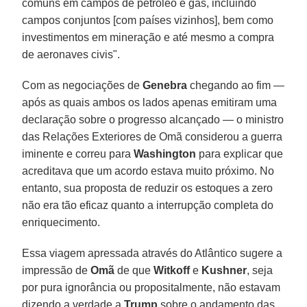
comuns em campos de petróleo e gás, incluindo
campos conjuntos [com países vizinhos], bem como
investimentos em mineração e até mesmo a compra
de aeronaves civis".
Com as negociações de
Genebra
chegando ao fim —
após as quais ambos os lados apenas emitiram uma
declaração sobre o progresso alcançado — o ministro
das Relações Exteriores de Omã considerou a guerra
iminente e correu para
Washington
para explicar que
acreditava que um acordo estava muito próximo. No
entanto, sua proposta de reduzir os estoques a zero
não era tão eficaz quanto a interrupção completa do
enriquecimento.
Essa viagem apressada através do Atlântico sugere a
impressão de
Omã
de que
Witkoff
e
Kushner
, seja
por pura ignorância ou propositalmente, não estavam
dizendo a verdade a
Trump
sobre o andamento das