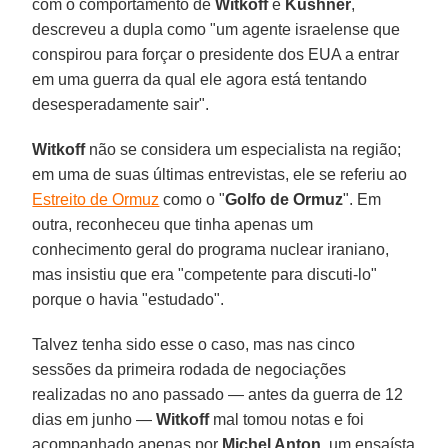
com o comportamento de
Witkoff
e
Kushner
,
descreveu a dupla como "um agente israelense que
conspirou para forçar o presidente dos EUA a entrar
em uma guerra da qual ele agora está tentando
desesperadamente sair".
Witkoff
não se considera um especialista na região;
em uma de suas últimas entrevistas, ele se referiu ao
Estreito de Ormuz
como o "
Golfo de Ormuz
". Em
outra, reconheceu que tinha apenas um
conhecimento geral do programa nuclear iraniano,
mas insistiu que era "competente para discuti-lo"
porque o havia "estudado".
Talvez tenha sido esse o caso, mas nas cinco
sessões da primeira rodada de negociações
realizadas no ano passado — antes da guerra de 12
dias em junho —
Witkoff
mal tomou notas e foi
acompanhado apenas por
Michel Anton
, um ensaísta