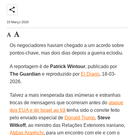
share
19 Março 2026
Os negociadores haviam chegado a um acordo sobre
pontos-chave, mas dois dias depois a guerra eclodiu.
A reportagem é de
Patrick
Wintour
, publicado por
The Guardian
e reproduzido por
El Diario
, 18-03-
2026.
Talvez a mais inesperada das inúmeras e estranhas
trocas de mensagens que ocorreram antes do
ataque
dos EUA e de Israel ao Irã
tenha sido o convite feito
pelo enviado especial de
Donald Trump
,
Steve
Witkoff
, ao ministro das Relações Exteriores iraniano,
Abbas Araghchi
, para um encontro com ele e com o