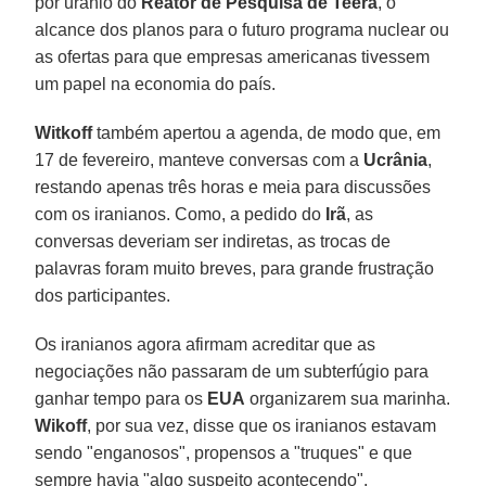
por urânio do
Reator de Pesquisa de Teerã
, o
alcance dos planos para o futuro programa nuclear ou
as ofertas para que empresas americanas tivessem
um papel na economia do país.
Witkoff
também apertou a agenda, de modo que, em
17 de fevereiro, manteve conversas com a
Ucrânia
,
restando apenas três horas e meia para discussões
com os iranianos. Como, a pedido do
Irã
, as
conversas deveriam ser indiretas, as trocas de
palavras foram muito breves, para grande frustração
dos participantes.
Os iranianos agora afirmam acreditar que as
negociações não passaram de um subterfúgio para
ganhar tempo para os
EUA
organizarem sua marinha.
Wikoff
, por sua vez, disse que os iranianos estavam
sendo "enganosos", propensos a "truques" e que
sempre havia "algo suspeito acontecendo".