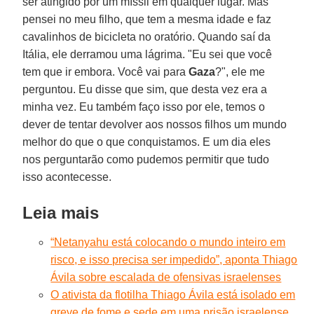
ser atingido por um míssil em qualquer lugar. Mas
pensei no meu filho, que tem a mesma idade e faz
cavalinhos de bicicleta no oratório. Quando saí da
Itália, ele derramou uma lágrima. "Eu sei que você
tem que ir embora. Você vai para
Gaza
?", ele me
perguntou. Eu disse que sim, que desta vez era a
minha vez. Eu também faço isso por ele, temos o
dever de tentar devolver aos nossos filhos um mundo
melhor do que o que conquistamos. E um dia eles
nos perguntarão como pudemos permitir que tudo
isso acontecesse.
Leia mais
“Netanyahu está colocando o mundo inteiro em
risco, e isso precisa ser impedido”, aponta Thiago
Ávila sobre escalada de ofensivas israelenses
O ativista da flotilha Thiago Ávila está isolado em
greve de fome e sede em uma prisão israelense