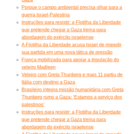
Porque o campo ambiental precisa olhar para a
guerra Israel-Palestina
Instruções para resistir: a Flotilha da Liberdade
que pretende chegar a Gaza treina para
abordagem do exército israelense
A Flotilha da Liberdade acusa Israel de impedir
sua partida em uma nova tática de pressão
França mobilizada para apoiar a tripulação do
veleiro Madleen
Veleiro com Greta Thunberg e mais 11 partiu de
Itália com destino a Gaza
Brasileiro integra missão humanitária com Greta
Thunberg rumo a Gaza: ‘Estamos a serviço dos
palestinos’
Instruções para resistir: a Flotilha da Liberdade
que pretende chegar a Gaza treina para
abordagem do exército israelense