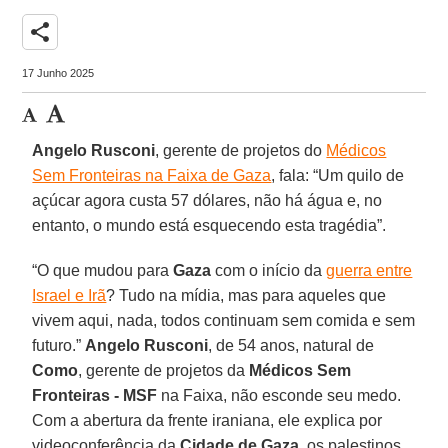
share
17 Junho 2025
Angelo Rusconi
, gerente de projetos do
Médicos
Sem Fronteiras na Faixa de Gaza
, fala: “Um quilo de
açúcar agora custa 57 dólares, não há água e, no
entanto, o mundo está esquecendo esta tragédia”.
“O que mudou para
Gaza
com o início da
guerra entre
Israel e Irã
? Tudo na mídia, mas para aqueles que
vivem aqui, nada, todos continuam sem comida e sem
futuro.”
Angelo Rusconi
, de 54 anos, natural de
Como
, gerente de projetos da
Médicos Sem
Fronteiras - MSF
na Faixa, não esconde seu medo.
Com a abertura da frente iraniana, ele explica por
videoconferência da
Cidade de Gaza
, os palestinos