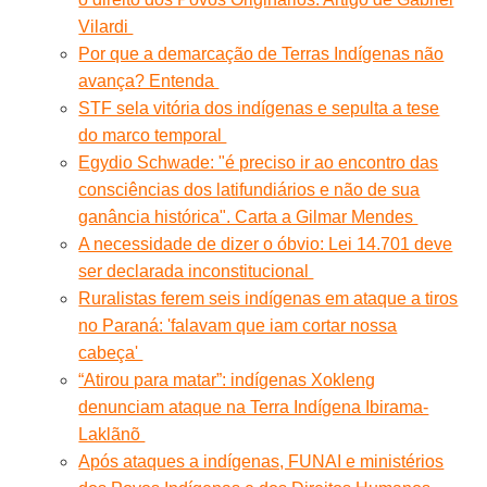
Vilardi
Por que a demarcação de Terras Indígenas não
avança? Entenda
STF sela vitória dos indígenas e sepulta a tese
do marco temporal
Egydio Schwade: "é preciso ir ao encontro das
consciências dos latifundiários e não de sua
ganância histórica". Carta a Gilmar Mendes
A necessidade de dizer o óbvio: Lei 14.701 deve
ser declarada inconstitucional
Ruralistas ferem seis indígenas em ataque a tiros
no Paraná: 'falavam que iam cortar nossa
cabeça'
“Atirou para matar”: indígenas Xokleng
denunciam ataque na Terra Indígena Ibirama-
Laklãnõ
Após ataques a indígenas, FUNAI e ministérios