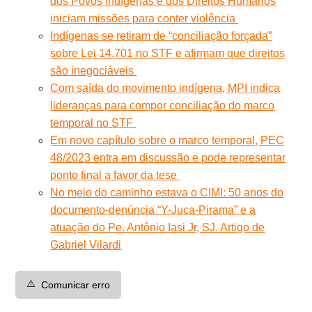
dos Povos Indígenas e dos Direitos Humanos
iniciam missões para conter violência
Indígenas se retiram de “conciliação forçada”
sobre Lei 14.701 no STF e afirmam que direitos
são inegociáveis
Com saída do movimento indígena, MPI indica
lideranças para compor conciliação do marco
temporal no STF
Em novo capítulo sobre o marco temporal, PEC
48/2023 entra em discussão e pode representar
ponto final a favor da tese
No meio do caminho estava o CIMI: 50 anos do
documento-denúncia “Y-Juca-Pirama” e a
atuação do Pe. Antônio Iasi Jr, SJ. Artigo de
Gabriel Vilardi
⚠️
Comunicar erro