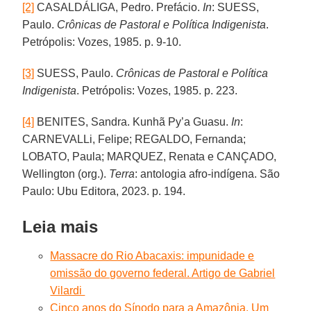
[2]
CASALDÁLIGA, Pedro. Prefácio.
In
: SUESS,
Paulo.
Crônicas de Pastoral e Política Indigenista
.
Petrópolis: Vozes, 1985. p. 9-10.
[3]
SUESS, Paulo.
Crônicas de Pastoral e Política
Indigenista
. Petrópolis: Vozes, 1985. p. 223.
[4]
BENITES, Sandra. Kunhã Py’a Guasu.
In
:
CARNEVALLi, Felipe; REGALDO, Fernanda;
LOBATO, Paula; MARQUEZ, Renata e CANÇADO,
Wellington (org.).
Terra
: antologia afro-indígena. São
Paulo: Ubu Editora, 2023. p. 194.
Leia mais
Massacre do Rio Abacaxis: impunidade e
omissão do governo federal. Artigo de Gabriel
Vilardi
Cinco anos do Sínodo para a Amazônia. Um