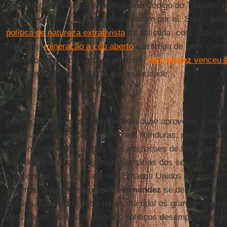
direitos trabalhistas consagrados no Código do Trabalho, 
trabalho por hora. As coisas não param por aí. Sob o
gove
política de natureza extrativista
foi aplicada, com suas ha
florestas,
mineração a céu aberto
e entrega de bens comu
aparelho de estado sob seu controle,
Hernández
venceu a
mas contaminado por forte impopularidade.
Apesar de tudo, o
clã Hernández
soube aproveitar e hege
negociações de cúpula vigente em Honduras, respeitando 
respondendo com cuidado “aos interesses de todas as eli
essencialmente as facções majoritárias dos setores empr
e as igrejas. A embaixada dos Estados Unidos desempenh
sistema. O
longo regime de Hernández
se desenvolveu 
política de acordos entre pares, na qual os grandes pacto
consideram chefes de partidos políticos desempenham um