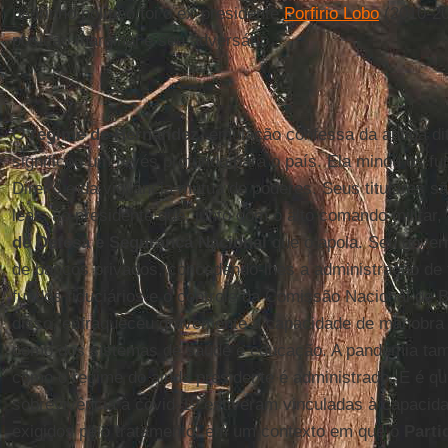
padrinho político foi o ex-presidente
Porfirio Lobo
(2010-20
posição marginal e seu adversário.
O
regime de Hernández
, emulação confessa da antiga d
significou um revés profundo para o país. Ela minou os 
Direito e da vigilância mútua de poderes. Seus titulares
leais ao presidente que, junto com o alto comando militar
de Defesa e Segurança Nacional
que o apoia. Seu gover
de bancos privados, concedendo-lhes a administração de 
fundos fiduciários e o controle da Comissão Nacional de
disso, enfraqueceu gravemente a capacidade de manobra 
como dos sistemas de saúde e educação. A pandemia ta
como o regime do ainda presidente é administrado. E é qu
sobrevivência à covid-19 estiveram vinculadas à capacida
exigidos pelo tratamento, em um contexto em que o
Parti