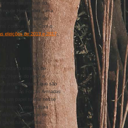
por meio de uma lei do
rno de Hernández
, uma
bituais depredações de
ns, como a água. Com o
s eleições de 2013 e 2017
,
monizar o sistema de
as “regras do jogo” e
tes proeminentes”, que são
esariais, as Forças Armadas
ou um papel tutelar nesse
em meio a uma cultura
s entre aqueles que se
 papel fundamental.