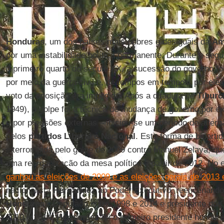
Honduras
, um dos países mais pobres e desiguais da
Am
por uma instabilidade política permanente. Durante a seg
o primeiro quarto do século XX, a sucessão do governo fo
por meio da guerra civil e, de tempos em tempos, por ele
voto da oposição era impedido. Após a ditadura de
Tiburc
1949), o golpe foi a técnica de mudança de governo por e
e por pressões externas – iniciou-se um período de alter
pelos
partidos Liberal e Nacional
. Esta forma de biparti
interrompida pelo golpe de 2009 contra Manuel Zelaya, qu
uma reorganização da mesa política a partir de 2012. No 
ganhou as eleições de 2009 e as eleições gerais de 2013 
nacionalista
Hernández
ao Poder Executivo, reencenando a
Honduras
”. Deputado entre 1998 e 2014 e presidente do 
2010 e 2014,
Hernández
foi o primeiro presidente hondure