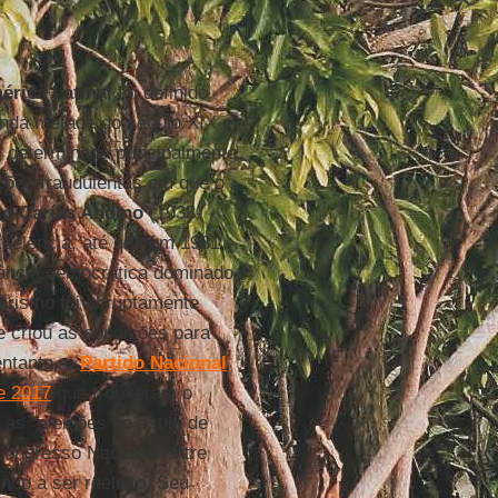
érica Latina
, foi definido
unda metade do século XIX e
i determinada principalmente
ições fraudulentas em que o
io Carías Andino
(1933-
xcelência, até que em 1981 –
nância democrática dominado
darismo foi abruptamente
e criou as condições para
entanto, o
Partido Nacional
e 2017
que trouxeram o
s “eleições ao estilo de
Congresso Nacional entre
nho a ser reeleito. Seu