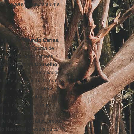
14), agora relegado a uma
itadura de
Tiburcio Carías
,
fundamentos do Estado de
 são considerados homens
, fazem parte do
Conselho
no enriqueceu seus aliados
fundos públicos na forma de
 Bancos e Seguros. Além
dos serviços públicos, bem
mbém mostrou claramente
e as possibilidades de
de de pagar os altos preços
do Nacional
questionou os