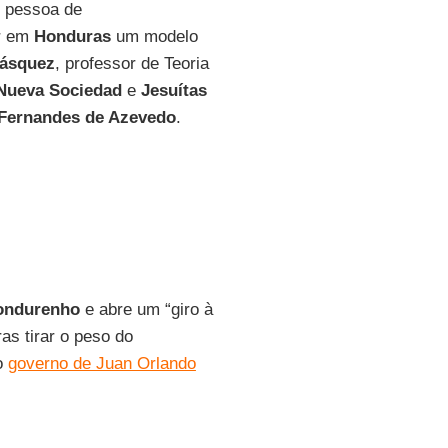
o pessoa de
er em
Honduras
um modelo
Vásquez
, professor de Teoria
Nueva Sociedad
e
Jesuítas
Fernandes de Azevedo
.
hondurenho
e abre um “giro à
s tirar o peso do
 o
governo de Juan Orlando