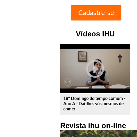
Vídeos IHU
play_circle_outline
18º Domingo do tempo comum -
Ano A - Dai-lhes vós mesmos de
comer
Revista ihu on-line