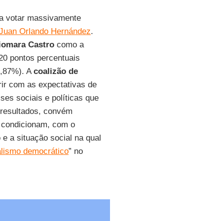
a votar massivamente
Juan Orlando Hernández
.
iomara Castro
como a
0 pontos percentuais
,87%). A
coalizão de
ir com as expectativas de
es sociais e políticas que
 resultados, convém
o condicionam, com o
o e a situação social na qual
alismo democrático
” no