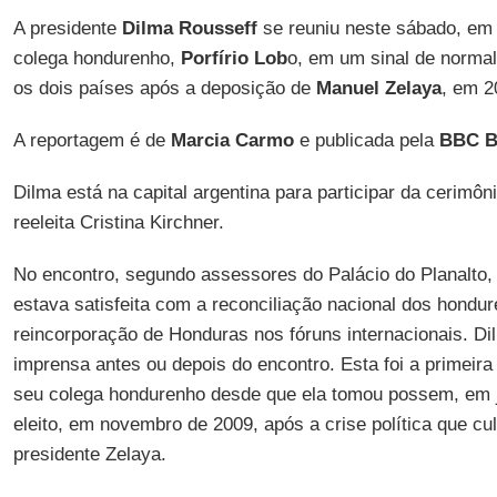
A presidente
Dilma Rousseff
se reuniu neste sábado, em
colega hondurenho,
Porfírio Lob
o, em um sinal de normal
os dois países após a deposição de
Manuel Zelaya
, em 2
A reportagem é de
Marcia Carmo
e publicada pela
BBC Br
Dilma está na capital argentina para participar da cerimôn
reeleita Cristina Kirchner.
No encontro, segundo assessores do Palácio do Planalto,
estava satisfeita com a reconciliação nacional dos hondu
reincorporação de Honduras nos fóruns internacionais. Di
imprensa antes ou depois do encontro. Esta foi a primeira 
seu colega hondurenho desde que ela tomou possem, em ja
eleito, em novembro de 2009, após a crise política que cu
presidente Zelaya.