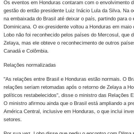
Os eventos em Honduras contaram com o envolvimento dir
gestão do então presidente Luiz Inácio Lula da Silva. Na 
na embaixada do Brasil até deixar o país, partindo para o 
Dominicana. O ex-presidente voltou a Honduras em maio d
Lobo não foi reconhecido pelos países do Mercosul, que d
Zelaya, mas ele obteve o reconhecimento de outros país
Canadá e Colômbia.
Relações normalizadas
"As relações entre Brasil e Honduras estão normais. O Br
relações seriam retomadas após o retorno de Zelaya a Ho
políticos restabelecidos", disse o ministro das Relações Ex
O ministro afirmou ainda que o Brasil está ampliando a p
América Central, inclusive em Honduras, o que inclui inv
setores.
Por sua vez, Lobo disse que pediu o encontro com Dilma p