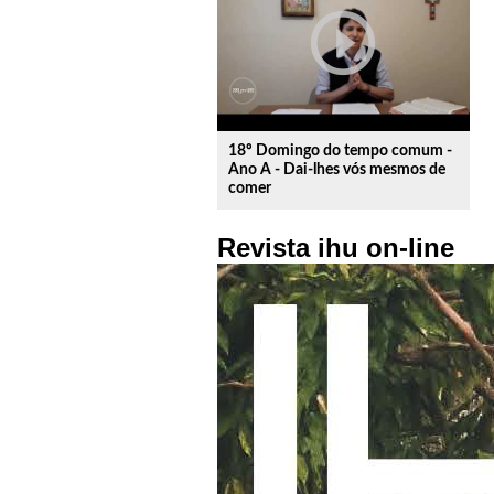
play_circle_outline
18º Domingo do tempo comum -
Ano A - Dai-lhes vós mesmos de
comer
Revista ihu on-line