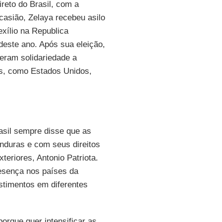
eto do Brasil, com a
ocasião, Zelaya recebeu asilo
exílio na Republica
este ano. Após sua eleição,
eram solidariedade a
es, como Estados Unidos,
asil sempre disse que as
nduras e com seus direitos
teriores, Antonio Patriota.
resença nos países da
estimentos em diferentes
orque quer intensificar as