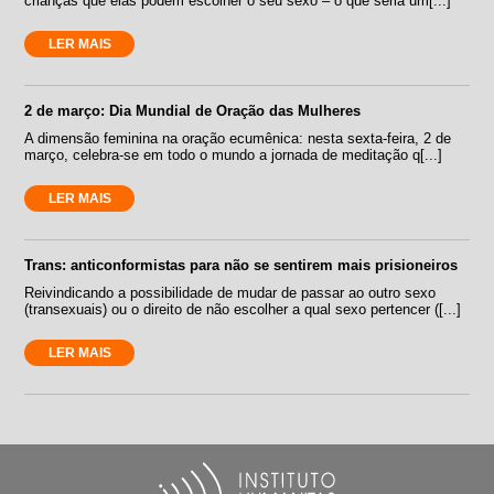
crianças que elas podem escolher o seu sexo – o que seria um[...]
LER MAIS
2 de março: Dia Mundial de Oração das Mulheres
A dimensão feminina na oração ecumênica: nesta sexta-feira, 2 de
março, celebra-se em todo o mundo a jornada de meditação q[...]
LER MAIS
Trans: anticonformistas para não se sentirem mais prisioneiros
Reivindicando a possibilidade de mudar de passar ao outro sexo
(transexuais) ou o direito de não escolher a qual sexo pertencer ([...]
LER MAIS