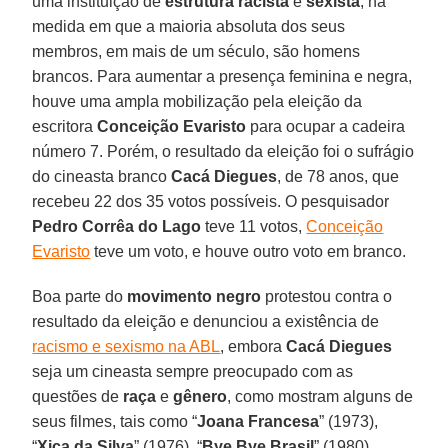
uma instituição de
estrutura racista
e
sexista
, na
medida em que a maioria absoluta dos seus
membros, em mais de um século, são homens
brancos. Para aumentar a presença feminina e negra,
houve uma ampla mobilização pela eleição da
escritora
Conceição Evaristo
para ocupar a cadeira
número 7. Porém, o resultado da eleição foi o sufrágio
do cineasta branco
Cacá Diegues
, de 78 anos, que
recebeu 22 dos 35 votos possíveis. O pesquisador
Pedro Corrêa do Lago
teve 11 votos,
Conceição
Evaristo
teve um voto, e houve outro voto em branco.
Boa parte do
movimento negro
protestou contra o
resultado da eleição e denunciou a existência de
racismo e sexismo na ABL
, embora
Cacá Diegues
seja um cineasta sempre preocupado com as
questões de
raça
e
gênero
, como mostram alguns de
seus filmes, tais como “
Joana Francesa
” (1973),
“
Xica da Silva
” (1976), “
Bye Bye Brasil
” (1980),