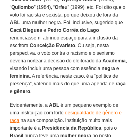
“
Quilombo
” (1984), “
Orfeu
” (1999), etc. Foi dito que o
voto foi racista e sexista, porque deixou de fora da
ABL
uma mulher negra. Foi, inclusive, sugerido que
Cacá Diegues
e
Pedro Corrêa do Lago
renunciassem, abrindo espaço para a inclusão da
escritora
Conceição Evaristo
. Ou seja, nesta
perspectiva, o voto contra o racismo e o sexismo
deveria nortear a decisão do eleitorado da
Academia
,
visando incluir uma pessoa com essência
negra
e
feminina
. A referência, neste caso, é a “política de
presença”, valendo mais do que uma agenda de
raça
e
gênero
.
Evidentemente, a
ABL
é um pequeno exemplo de
uma instituição com forte
desigualdade de gênero e
raça
na sua composição. Instituição muito mais
importante é a
Presidência da República
, pois o
Brasil
nunca teve uma
mulher negra
no posto