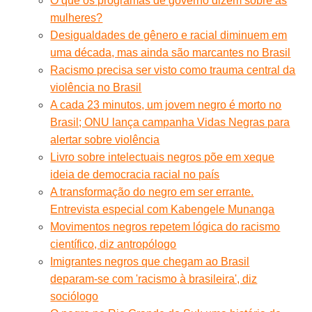
O que os programas de governo dizem sobre as
mulheres?
Desigualdades de gênero e racial diminuem em
uma década, mas ainda são marcantes no Brasil
Racismo precisa ser visto como trauma central da
violência no Brasil
A cada 23 minutos, um jovem negro é morto no
Brasil; ONU lança campanha Vidas Negras para
alertar sobre violência
Livro sobre intelectuais negros põe em xeque
ideia de democracia racial no país
A transformação do negro em ser errante.
Entrevista especial com Kabengele Munanga
Movimentos negros repetem lógica do racismo
científico, diz antropólogo
Imigrantes negros que chegam ao Brasil
deparam-se com 'racismo à brasileira', diz
sociólogo