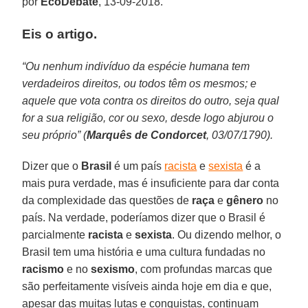
por
EcoDebate
, 13-09-2018.
Eis o artigo.
“Ou nenhum indivíduo da espécie humana tem
verdadeiros direitos, ou todos têm os mesmos; e
aquele que vota contra os direitos do outro, seja qual
for a sua religião, cor ou sexo, desde logo abjurou o
seu próprio” (
Marquês de Condorcet
, 03/07/1790).
Dizer que o
Brasil
é um país
racista
e
sexista
é a
mais pura verdade, mas é insuficiente para dar conta
da complexidade das questões de
raça
e
gênero
no
país. Na verdade, poderíamos dizer que o Brasil é
parcialmente
racista
e
sexista
. Ou dizendo melhor, o
Brasil tem uma história e uma cultura fundadas no
racismo
e no
sexismo
, com profundas marcas que
são perfeitamente visíveis ainda hoje em dia e que,
apesar das muitas lutas e conquistas, continuam