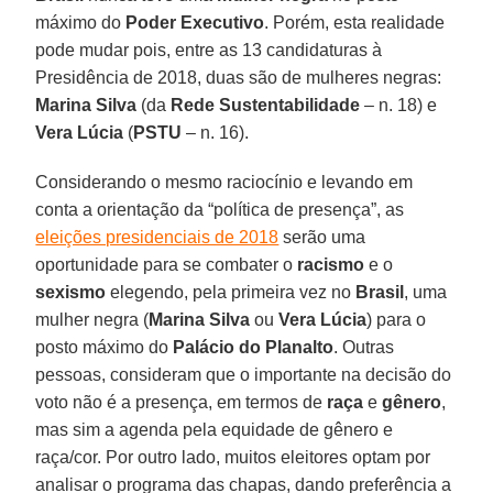
máximo do
Poder Executivo
. Porém, esta realidade
pode mudar pois, entre as 13 candidaturas à
Presidência de 2018, duas são de mulheres negras:
Marina Silva
(da
Rede Sustentabilidade
– n. 18) e
Vera Lúcia
(
PSTU
– n. 16).
Considerando o mesmo raciocínio e levando em
conta a orientação da “política de presença”, as
eleições presidenciais de 2018
serão uma
oportunidade para se combater o
racismo
e o
sexismo
elegendo, pela primeira vez no
Brasil
, uma
mulher negra (
Marina Silva
ou
Vera Lúcia
) para o
posto máximo do
Palácio do Planalto
. Outras
pessoas, consideram que o importante na decisão do
voto não é a presença, em termos de
raça
e
gênero
,
mas sim a agenda pela equidade de gênero e
raça/cor. Por outro lado, muitos eleitores optam por
analisar o programa das chapas, dando preferência a