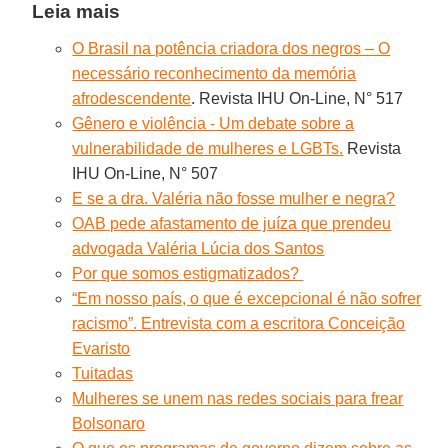
Leia mais
O Brasil na potência criadora dos negros – O
necessário reconhecimento da memória
afrodescendente
. Revista IHU On-Line, N° 517
Gênero e violência - Um debate sobre a
vulnerabilidade de mulheres e LGBTs.
Revista
IHU On-Line, N° 507
E se a dra. Valéria não fosse mulher e negra?
OAB pede afastamento de juíza que prendeu
advogada Valéria Lúcia dos Santos
Por que somos estigmatizados?
“Em nosso país, o que é excepcional é não sofrer
racismo”. Entrevista com a escritora Conceição
Evaristo
Tuitadas
Mulheres se unem nas redes sociais para frear
Bolsonaro