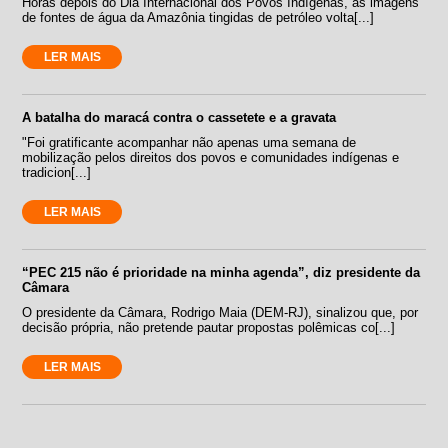
Horas depois do Dia Internacional dos Povos Indígenas, as imagens
de fontes de água da Amazônia tingidas de petróleo volta[...]
LER MAIS
A batalha do maracá contra o cassetete e a gravata
"Foi gratificante acompanhar não apenas uma semana de
mobilização pelos direitos dos povos e comunidades indígenas e
tradicion[...]
LER MAIS
“PEC 215 não é prioridade na minha agenda”, diz presidente da
Câmara
O presidente da Câmara, Rodrigo Maia (DEM-RJ), sinalizou que, por
decisão própria, não pretende pautar propostas polêmicas co[...]
LER MAIS