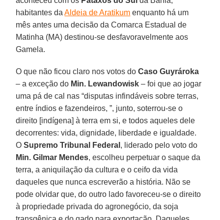
aconteceu com os
Pataxós do Sul
da Bahia,
habitantes da
Aldeia de Aratikum
enquanto há um
mês antes uma decisão da Comarca Estadual de
Matinha (MA) destinou-se desfavoravelmente aos
Gamela.
O que não ficou claro nos votos do
Caso Guyrároka
– a exceção do
Min. Lewandowisk
– foi que ao jogar
uma pá de cal nas “disputas infindáveis sobre terras,
entre índios e fazendeiros, ”, junto, soterrou-se o
direito [indígena] à terra em si, e todos aqueles dele
decorrentes: vida, dignidade, liberdade e igualdade.
O
Supremo Tribunal Federal
, liderado pelo voto do
Min. Gilmar Mendes
, escolheu perpetuar o saque da
terra, a aniquilação da cultura e o ceifo da vida
daqueles que nunca escreverão a história. Não se
pode olvidar que, do outro lado favoreceu-se o direito
à propriedade privada do agronegócio, da soja
transgênica e do gado para exportação. Daqueles