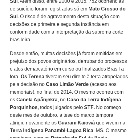
Sul
. Além disso, entre 2000 e 2015, 752 ocorrências
de suicídio foram registradas só em
Mato Grosso do
Sul
. O risco é de agravamento desta situação com
decisões de primeira e segunda instância em
conformidade com a interpretação da suprema corte
brasileira.
Desde então, muitas decisões já foram emitidas em
prejuízo dos povos originários, derrubando processos
e atos demarcatório em curso ou finalizados Brasil a
fora.
Os Terena
tiveram seu direito à terra atropelados
pela decisão no
Caso Limão Verde
(acesso aos
memoriais), no final de 2014. O mesmo ocorreu com
os
Canela Apãnjekra
, no
Caso da Terra Indígena
Porquinhos
, todos julgados pelo
STF
. No começo
deste mês de outubro, a tese do marco temporal
atingiu novamente os
Guarani Kaiowá
que vivem na
Terra Indígena Panambi-Lagoa Rica
, MS. O mesmo