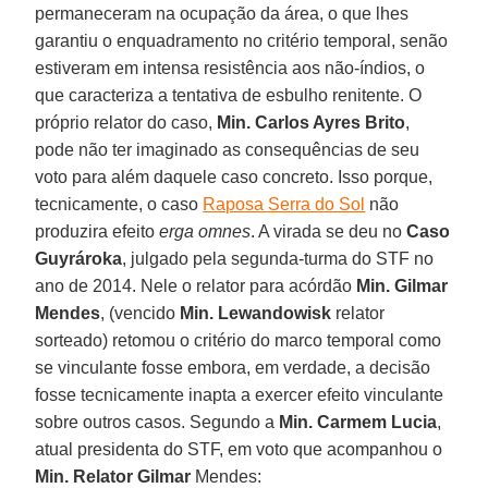
permaneceram na ocupação da área, o que lhes
garantiu o enquadramento no critério temporal, senão
estiveram em intensa resistência aos não-índios, o
que caracteriza a tentativa de esbulho renitente. O
próprio relator do caso,
Min. Carlos Ayres Brito
,
pode não ter imaginado as consequências de seu
voto para além daquele caso concreto. Isso porque,
tecnicamente, o caso
Raposa Serra do Sol
não
produzira efeito
erga omnes
. A virada se deu no
Caso
Guyrároka
, julgado pela segunda-turma do STF no
ano de 2014. Nele o relator para acórdão
Min. Gilmar
Mendes
, (vencido
Min. Lewandowisk
relator
sorteado) retomou o critério do marco temporal como
se vinculante fosse embora, em verdade, a decisão
fosse tecnicamente inapta a exercer efeito vinculante
sobre outros casos. Segundo a
Min. Carmem Lucia
,
atual presidenta do STF, em voto que acompanhou o
Min. Relator Gilmar
Mendes: