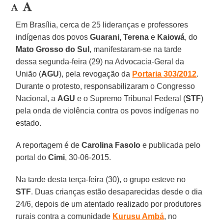
Em Brasília, cerca de 25 lideranças e professores
indígenas dos povos
Guarani, Terena
e
Kaiowá
, do
Mato Grosso do Sul
, manifestaram-se na tarde
dessa segunda-feira (29) na Advocacia-Geral da
União (
AGU
), pela revogação da
Portaria 303/2012
.
Durante o protesto, responsabilizaram o Congresso
Nacional, a
AGU
e o Supremo Tribunal Federal (
STF
)
pela onda de violência contra os povos indígenas no
estado.
A reportagem é de
Carolina Fasolo
e publicada pelo
portal do
Cimi
, 30-06-2015.
Na tarde desta terça-feira (30), o grupo esteve no
STF
. Duas crianças estão desaparecidas desde o dia
24/6, depois de um atentado realizado por produtores
rurais contra a comunidade
Kurusu Ambá
, no