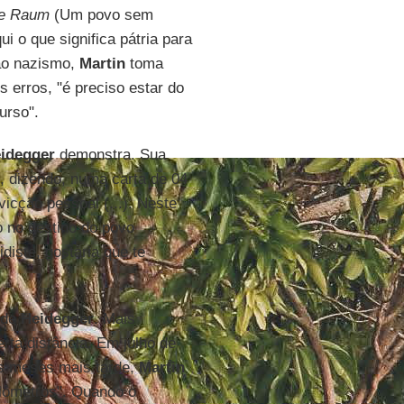
ne Raum
(Um povo sem
 o que significa pátria para
 ao nazismo,
Martin
toma
s erros, "é preciso estar do
urso".
idegger
demonstra. Sua
g, dizendo, numa carta de 04
vicção pessoal (...). Neste
 no destino do povo
diste, gostaria que te
 de
Heidegger
. Mais
rta distância. Em julho de
uns meses mais tarde,
Martin
ilômetros". Quando o