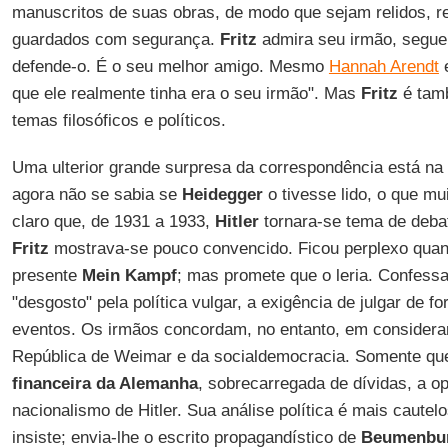
manuscritos de suas obras, de modo que sejam relidos, r
guardados com segurança.
Fritz
admira seu irmão, segue
defende-o. É o seu melhor amigo. Mesmo
Hannah Arendt
e
que ele realmente tinha era o seu irmão". Mas
Fritz
é tamb
temas filosóficos e políticos.
Uma ulterior grande surpresa da correspondência está na
agora não se sabia se
Heidegger
o tivesse lido, o que m
claro que, de 1931 a 1933,
Hitler
tornara-se tema de debat
Fritz
mostrava-se pouco convencido. Ficou perplexo qua
presente
Mein Kampf
; mas promete que o leria. Confessa
"desgosto" pela política vulgar, a exigência de julgar de 
eventos. Os irmãos concordam, no entanto, em considerar 
República de Weimar e da socialdemocracia. Somente q
financeira da Alemanha
, sobrecarregada de dívidas, a o
nacionalismo de Hitler. Sua análise política é mais cautel
insiste; envia-lhe o escrito propagandístico de
Beumenbu