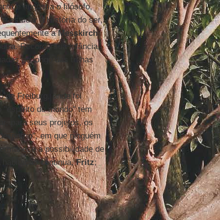
nta e angustia o filósofo,
 a estudar a História do ser,
requentemente a
Messkirch
utra. Recorda sua infância,
hadas ao longo das trilhas
o de Freiburg, onde foi
o "espírito do mundo" tem
r, para seus projetos, os
 despatrio", em que ninguém
permanece a possibilidade de
A habitação continua,
Fritz
;