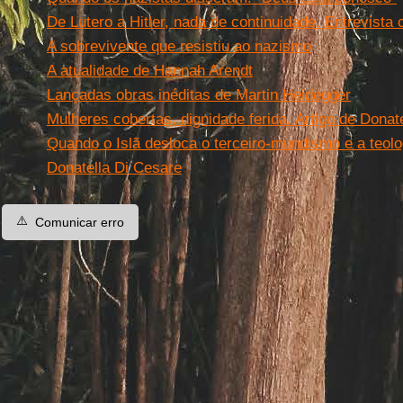
De Lutero a Hitler, nada de continuidade. Entrevist
A sobrevivente que resistiu ao nazismo
A atualidade de Hannah Arendt
Lançadas obras inéditas de Martin Heidegger
Mulheres cobertas, dignidade ferida. Artigo de Donat
Quando o Islã desloca o terceiro-mundismo e a teolog
Donatella Di Cesare
⚠️
Comunicar erro