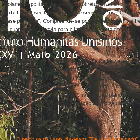
isolamento político, filosófico, e sobretudo humano, atorme
Fritz
fica do seu lado. Apoia-o; lê seus escritos. "Comecei
frase por frase". Compreende-se porque
Heidegger
vai f
e, quando longe, envia para o irmão uma carta depois da o
aprecia aquele forte vínculo fraterno, fala das suas camin
nos campos.
Dirige-se a ele em fevereiro de 1946, de Badenweiler, pert
internado numa clínica psiquiátrica. Não está claro o que 
intenção de fazer com os alemães, nem por que queira usa
norte-americanos.
Lieber Fritz
- ele escreve - "na era do
mais está em casa, na hora do "nivelamento planetário", 
uma habitação”. Para ele, é a relação com o seu irmão. "
somos nós a refundá-la".
Leia mais
Quando os nazistas disseram: "Deus está conosco"