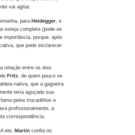
te vai agitar.
Alemanha, para
Heidegger
, e
o esteja completa (pode-se
de importância, porque, após
icativa, que pode esclarecer
a relação entre os dois
a de
Fritz
, de quem pouco se
ldeia nativa, que a gagueira
mente teria aguçado sua
a fama pelos trocadilhos e
hava profissionalmente, a
ela correspondência.
A ele,
Martin
confia os