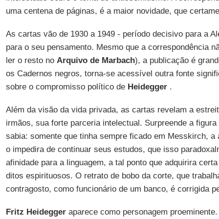
uma centena de páginas, é a maior novidade, que certamen
As cartas vão de 1930 a 1949 - período decisivo para a 
para o seu pensamento. Mesmo que a correspondência nã
ler o resto no
Arquivo de Marbach
), a publicação é gran
os Cadernos negros, torna-se acessível outra fonte signif
sobre o compromisso político de
Heidegger
.
Além da visão da vida privada, as cartas revelam a estreit
irmãos, sua forte parceria intelectual. Surpreende a figur
sabia: somente que tinha sempre ficado em Messkirch, a a
o impedira de continuar seus estudos, que isso paradoxal
afinidade para a linguagem, a tal ponto que adquirira cert
ditos espirituosos. O retrato de bobo da corte, que trabal
contragosto, como funcionário de um banco, é corrigida p
Fritz Heidegger
aparece como personagem proeminente. 