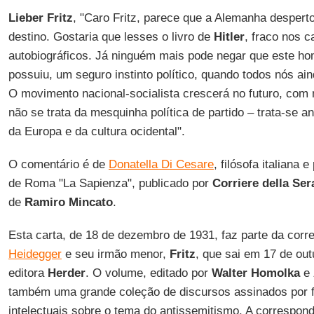
Lieber Fritz
, "Caro Fritz, parece que a Alemanha desper
destino. Gostaria que lesses o livro de
Hitler
, fraco nos ca
autobiográficos. Já ninguém mais pode negar que este h
possuiu, um seguro instinto político, quando todos nós a
O movimento nacional-socialista crescerá no futuro, com 
não se trata da mesquinha política de partido – trata-se 
da Europa e da cultura ocidental".
O comentário é de
Donatella Di Cesare
, filósofa italiana
de Roma "La Sapienza", publicado por
Corriere della Ser
de
Ramiro Mincato
.
Esta carta, de 18 de dezembro de 1931, faz parte da cor
Heidegger
e seu irmão menor,
Fritz
, que sai em 17 de ou
editora
Herder
. O volume, editado por
Walter Homolka
e
também uma grande coleção de discursos assinados por fi
intelectuais sobre o tema do antissemitismo. A correspon