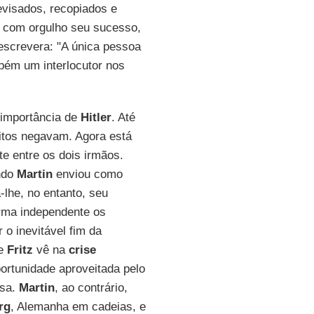
evisados, recopiados e
 com orgulho seu sucesso,
screvera: "A única pessoa
ém um interlocutor nos
 importância de
Hitler
. Até
uitos negavam. Agora está
e entre os dois irmãos.
ndo
Martin
enviou como
-lhe, no entanto, seu
forma independente os
o inevitável fim da
ue
Fritz
vê na
crise
portunidade aproveitada pelo
osa.
Martin
, ao contrário,
rg
, Alemanha em cadeias, e