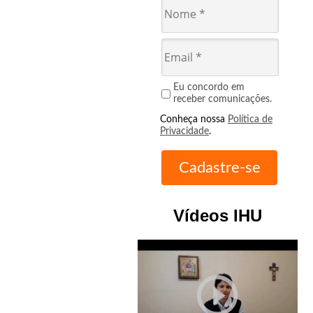
Eu concordo em
receber comunicações.
Conheça nossa
Política de
Privacidade
.
Vídeos IHU
play_circle_outline