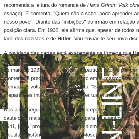
recomenda a leitura do romance de
Hans Grimm Volk oh
espaço). E comenta: "Quem não o sabe, pode aprender aqui
nosso povo". Diante das "inibições" do irmão em relação
posição clara. Em 1932, ele afirma que, apesar de todos o
lado dos nazistas e de
Hitler
. Vou enviar-te seu novo disc
A novidade das cartas está exatamente na firmeza que
He
adesão parece incondicional. Tornou-se Reitor de Freibur
de maio de 1933: "Entrei ontem no partido, não só por con
momento é preciso pensar não tanto em si mesmo, quanto
alemão". E voltando-se para o irmão: "Se ainda não te deci
preparasses interiormente para fazer tua entrada".
Nos anos seguintes emergem as decepções e amarguras
cauteloso, mais pacato,
Fritz
olha para os eventos com ce
1941, julga "problemática" a vitória alemã, enquanto alg
calcula a distância do exército de Moscou: "apenas 30 qu