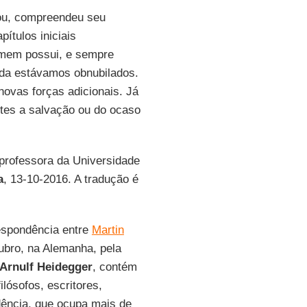
tou, compreendeu seu
pítulos iniciais
omem possui, e sempre
inda estávamos obnubilados.
novas forças adicionais. Já
antes a salvação ou do ocaso
 e professora da Universidade
a
, 13-10-2016. A tradução é
respondência entre
Martin
tubro, na Alemanha, pela
Arnulf Heidegger
, contém
lósofos, escritores,
dência, que ocupa mais de