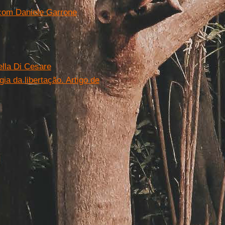
a com Daniele Garrone
ella Di Cesare
ia da libertação. Artigo de