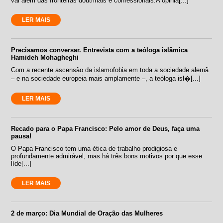
vai além das fronteiras doutrinais e confessionais.A opiniã[...]
LER MAIS
Precisamos conversar. Entrevista com a teóloga islâmica
Hamideh Mohagheghi
Com a recente ascensão da islamofobia em toda a sociedade alemã
– e na sociedade europeia mais amplamente –, a teóloga isl�[...]
LER MAIS
Recado para o Papa Francisco: Pelo amor de Deus, faça uma
pausa!
O Papa Francisco tem uma ética de trabalho prodigiosa e
profundamente admirável, mas há três bons motivos por que esse
líde[...]
LER MAIS
2 de março: Dia Mundial de Oração das Mulheres