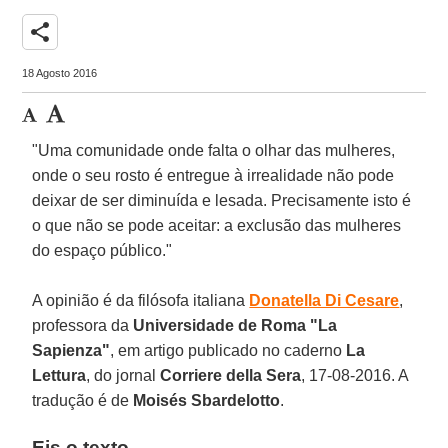
share
18 Agosto 2016
"Uma comunidade onde falta o olhar das mulheres,
onde o seu rosto é entregue à irrealidade não pode
deixar de ser diminuída e lesada. Precisamente isto é
o que não se pode aceitar: a exclusão das mulheres
do espaço público."
A opinião é da filósofa italiana
Donatella Di Cesare
,
professora da
Universidade de Roma "La
Sapienza"
, em artigo publicado no caderno
La
Lettura
, do jornal
Corriere della Sera
, 17-08-2016. A
tradução é de
Moisés Sbardelotto
.
Eis o texto.