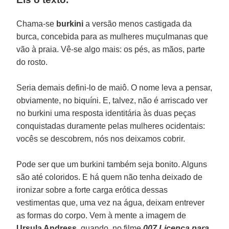
Chama-se
burkini
a versão menos castigada da
burca, concebida para as mulheres muçulmanas que
vão à praia. Vê-se algo mais: os pés, as mãos, parte
do rosto.
Seria demais defini-lo de maiô. O nome leva a pensar,
obviamente, no biquíni. E, talvez, não é arriscado ver
no burkini uma resposta identitária às duas peças
conquistadas duramente pelas mulheres ocidentais:
vocês se descobrem, nós nos deixamos cobrir.
Pode ser que um burkini também seja bonito. Alguns
são até coloridos. E há quem não tenha deixado de
ironizar sobre a forte carga erótica dessas
vestimentas que, uma vez na água, deixam entrever
as formas do corpo. Vem à mente a imagem de
Ursula Andress
, quando, no filme
007 Licença para