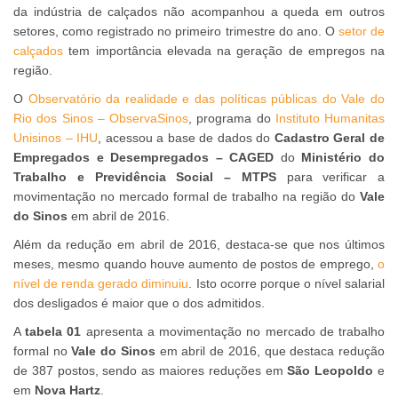
da indústria de calçados não acompanhou a queda em outros
setores, como registrado no primeiro trimestre do ano. O
setor de
calçados
tem importância elevada na geração de empregos na
região.
O
Observatório da realidade e das políticas públicas do Vale do
Rio dos Sinos – ObservaSinos
, programa do
Instituto Humanitas
Unisinos – IHU
, acessou a base de dados do
Cadastro Geral de
Empregados e Desempregados – CAGED
do
Ministério do
Trabalho e Previdência Social – MTPS
para verificar a
movimentação no mercado formal de trabalho na região do
Vale
do Sinos
em abril de 2016.
Além da redução em abril de 2016, destaca-se que nos últimos
meses, mesmo quando houve aumento de postos de emprego,
o
nível de renda gerado diminuiu
. Isto ocorre porque o nível salarial
dos desligados é maior que o dos admitidos.
A
tabela 01
apresenta a movimentação no mercado de trabalho
formal no
Vale do Sinos
em abril de 2016, que destaca redução
de 387 postos, sendo as maiores reduções em
São Leopoldo
e
em
Nova Hartz
.