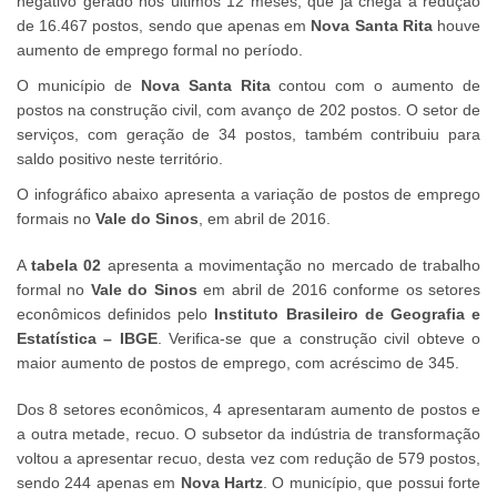
negativo gerado nos últimos 12 meses, que já chega à redução
de 16.467 postos, sendo que apenas em
Nova Santa Rita
houve
aumento de emprego formal no período.
O município de
Nova Santa Rita
contou com o aumento de
postos na construção civil, com avanço de 202 postos. O setor de
serviços, com geração de 34 postos, também contribuiu para
saldo positivo neste território.
O infográfico abaixo apresenta a variação de postos de emprego
formais no
Vale do Sinos
, em abril de 2016.
A
tabela 02
apresenta a movimentação no mercado de trabalho
formal no
Vale do Sinos
em abril de 2016 conforme os setores
econômicos definidos pelo
Instituto Brasileiro de Geografia e
Estatística – IBGE
. Verifica-se que a construção civil obteve o
maior aumento de postos de emprego, com acréscimo de 345.
Dos 8 setores econômicos, 4 apresentaram aumento de postos e
a outra metade, recuo. O subsetor da indústria de transformação
voltou a apresentar recuo, desta vez com redução de 579 postos,
sendo 244 apenas em
Nova Hartz
. O município, que possui forte