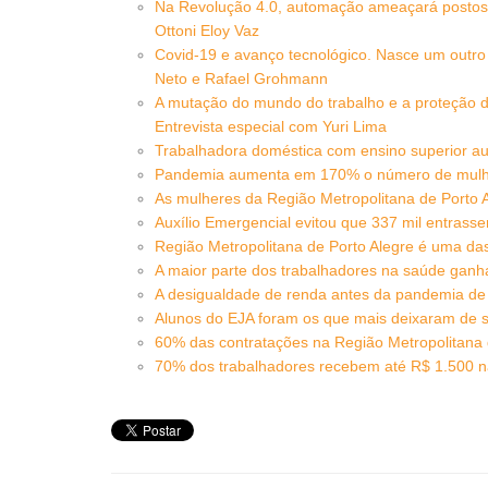
Na Revolução 4.0, automação ameaçará postos d
Ottoni Eloy Vaz
Covid-19 e avanço tecnológico. Nasce um outro
Neto e Rafael Grohmann
A mutação do mundo do trabalho e a proteção 
Entrevista especial com Yuri Lima
Trabalhadora doméstica com ensino superior a
Pandemia aumenta em 170% o número de mulher
As mulheres da Região Metropolitana de Porto
Auxílio Emergencial evitou que 337 mil entrass
Região Metropolitana de Porto Alegre é uma da
A maior parte dos trabalhadores na saúde ganh
A desigualdade de renda antes da pandemia de 
Alunos do EJA foram os que mais deixaram de se
60% das contratações na Região Metropolitana d
70% dos trabalhadores recebem até R$ 1.500 na