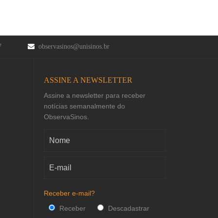
47
observasinos@unisinos.br
ASSINE A NEWSLETTER
Assine a newsletter para receber
notícias semanalmente do
ObservaSinos.
Receber e-mail?
Receber
Descadastrar