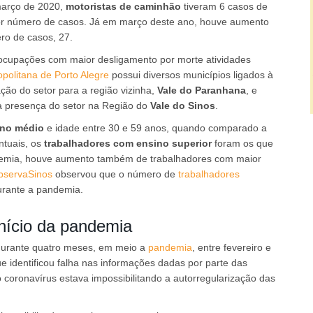
março de 2020,
motoristas de caminhão
tiveram 6 casos de
or número de casos. Já em março deste ano, houve aumento
o de casos, 27.
ocupações com maior desligamento por morte atividades
politana de Porto Alegre
possui diversos municípios ligados à
ão do setor para a região vizinha,
Vale do Paranhana
, e
a presença do setor na Região do
Vale do Sinos
.
ino médio
e idade entre 30 e 59 anos, quando comparado a
tuais, os
trabalhadores com ensino superior
foram os que
ndemia, houve aumento também de trabalhadores com maior
bservaSinos
observou que o número de
trabalhadores
rante a pandemia.
nício da pandemia
 durante quatro meses, em meio a
pandemia
, entre fevereiro e
e identificou falha nas informações dadas por parte das
oronavírus estava impossibilitando a autorregularização das