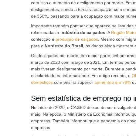
com isso o aumento de desligamento por morte. Em 
desligamentos, sendo a terceira ocupação com o mai
de 350%, passando para a ocupação com maior númer
Importante também pontuar que aparece na lista das 
relacionadas à
indústria de calçados
. A
Região Metro
confecção e
produção de calçados
. Mesmo com migraç
para o
Nordeste do Brasil
, os dados ainda mostram 
Os desligados por morte, em maior parte, tinham
ens
março de 2020 com março de 2021. Em termos percen
mais tiveram desligamento por morte. Durante a pa
escolaridade na informalidade. Em artigo recente, o
O
domésticos
com ensino superior
aumentou em 78%
du
Sem estatística de emprego no i
No início de 2020, o CAGED deixou de ser divulgado
maio. Na época, o Ministério da Economia informou qu
empresas. Também informou que a pandemia do novo c
empresas.