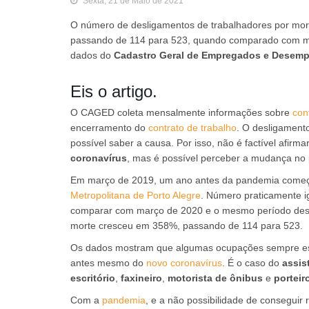
Sexta, 21 de Maio de 2021
O número de desligamentos de trabalhadores por mo
passando de 114 para 523, quando comparado com m
dados do
Cadastro Geral de Empregados e Desem
Eis o artigo.
O CAGED coleta mensalmente informações sobre
con
encerramento do
contrato de trabalho
. O desligamento
possível saber a causa. Por isso, não é factível afi
coronavírus
, mas é possível perceber a mudança no 
Em março de 2019, um ano antes da pandemia começ
Metropolitana de Porto Alegre
. Número praticamente i
comparar com março de 2020 e o mesmo período dest
morte cresceu em 358%, passando de 114 para 523.
Os dados mostram que algumas ocupações sempre est
antes mesmo do
novo coronavírus
. É o caso do
assis
escritório
,
faxineiro
,
motorista de ônibus
e
porteir
Com a
pandemia
, e a não possibilidade de conseguir 