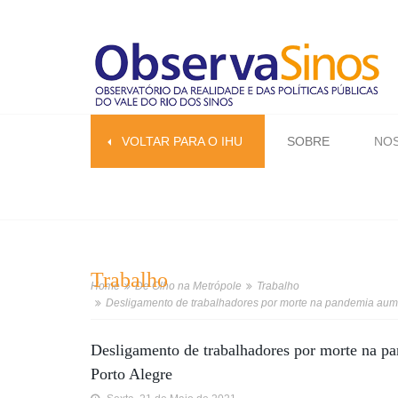
VOLTAR PARA O IHU
SOBRE
NOS
Trabalho
Home
De Olho na Metrópole
Trabalho
Desligamento de trabalhadores por morte na pandemia aum
Desligamento de trabalhadores por morte na 
Porto Alegre