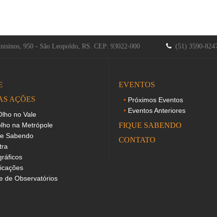
Unisinos, 950 - São Leopoldo, RS. CEP: 93022-000
(51) 3590-82
E
EVENTOS
AS AÇÕES
Próximos Eventos
Eventos Anteriores
lho no Vale
lho na Metrópole
FIQUE SABENDO
ue Sabendo
CONTATO
tra
gráficos
icações
 de Observatórios