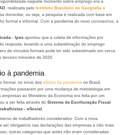
a disponibilizada naquele momento sobre emprego era a
NAD
, realizada pelo
Instituto Brasileiro de Geografia e
sa domiciliar, ou seja, a pesquisa é realizada com base em
lho formal e informal. Com a pandemia do novo coronavírus, a
icada - Ipea
apontou que a coleta de informações por
não resposta, levando a uma subestimação do emprego
ro de vínculos formais pode ter sido subestimado em cerca
 terceiro trimestre de 2020.
io à pandemia
 formal, no início dos
efeitos da pandemia
no Brasil,
formações passaram por uma mudança de metodologia em
s empresas ao Ministério da Economia era feita por um
u a ser feita através do
Sistema de Escrituração Fiscal
rabalhistas - eSocial
.
iverso de trabalhadores considerados. Com a nova
 ser obrigatório nas declarações das empresas e não mais
isso, outras categorias que antes não eram consideradas