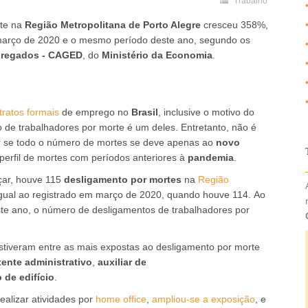
Trabalho
rte na
Região Metropolitana de Porto Alegre
cresceu 358%,
arço de 2020 e o mesmo período deste ano, segundo os
pregados - CAGED
, do
Ministério da Economia
.
tratos formais
de emprego no
Brasil
, inclusive o motivo do
 de trabalhadores por morte é um deles. Entretanto, não é
rmar se todo o número de mortes se deve apenas ao
novo
perfil de mortes com períodos anteriores à
pandemia
.
ar, houve 115
desligamento por mortes
na
Região
gual ao registrado em março de 2020, quando houve 114. Ao
e ano, o número de desligamentos de trabalhadores por
iveram entre as mais expostas ao desligamento por morte
tente administrativo
,
auxiliar de
o de edifício
.
realizar atividades por
home office
,
ampliou-se a exposição
, e