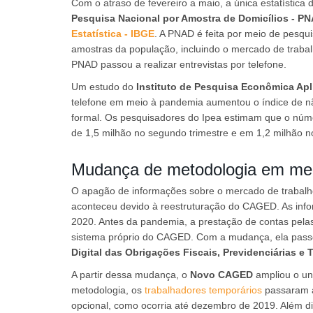
Com o atraso de fevereiro a maio, a única estatístic
Pesquisa Nacional por Amostra de Domicílios - P
Estatística - IBGE
. A PNAD é feita por meio de pesqui
amostras da população, incluindo o mercado de traba
PNAD passou a realizar entrevistas por telefone.
Um estudo do
Instituto de Pesquisa Econômica Apl
telefone em meio à pandemia aumentou o índice de 
formal. Os pesquisadores do Ipea estimam que o núme
de 1,5 milhão no segundo trimestre e em 1,2 milhão no
Mudança de metodologia em me
O apagão de informações sobre o mercado de trabalho
aconteceu devido à reestruturação do CAGED. As in
2020. Antes da pandemia, a prestação de contas pela
sistema próprio do CAGED. Com a mudança, ela passo
Digital das Obrigações Fiscais, Previdenciárias e T
A partir dessa mudança, o
Novo CAGED
ampliou o un
metodologia, os
trabalhadores temporários
passaram a
opcional, como ocorria até dezembro de 2019. Além d