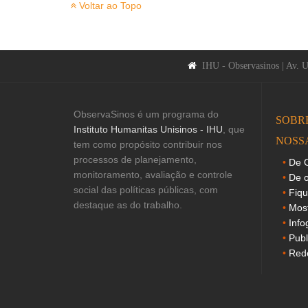
Voltar ao Topo
IHU - Observasinos | Av. 
ObservaSinos é um programa do
SOBR
Instituto Humanitas Unisinos - IHU
, que
NOSS
tem como propósito contribuir nos
processos de planejamento,
De O
monitoramento, avaliação e controle
De o
social das políticas públicas, com
Fiq
destaque as do trabalho.
Mos
Info
Publ
Rede