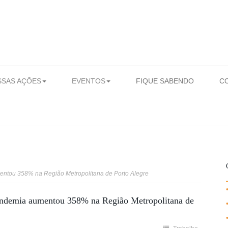
SAS AÇÕES
EVENTOS
FIQUE SABENDO
C
entou 358% na Região Metropolitana de Porto Alegre
pandemia aumentou 358% na Região Metropolitana de