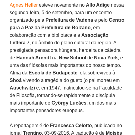
Agnes Heller
esteve novamente no
Alto Adige
nessa
segunda-feira, 5 de setembro, para um encontro
organizado pela
Prefeitura de Vadena
e pelo
Centro
para a Paz
da
Prefeitura de Bolzano
, em
colaboração com a biblioteca e a
Associação
Lettera 7
, no âmbito do plano cultural da região. A
prestigiada pensadora húngara, herdeira da cátedra
de
Hannah Arendt
na
New School
de
Nova York
, é
uma das filósofas mais importantes do nosso tempo.
Alma da
Escola de Budapeste
, ela sobreviveu à
Shoá
vivendo a tragédia do gueto (o pai morreu em
Auschwitz
) e, em 1947, matriculou-se na Faculdade
de Filosofia, tornando-se rapidamente a discípula
mais importante de
György Lucács
, um dos mais
importantes pensadores europeus.
A reportagem é de
Francesca Celotto
, publicada no
jornal
Trentino
, 03-09-2016. A tradução é de
Moisés