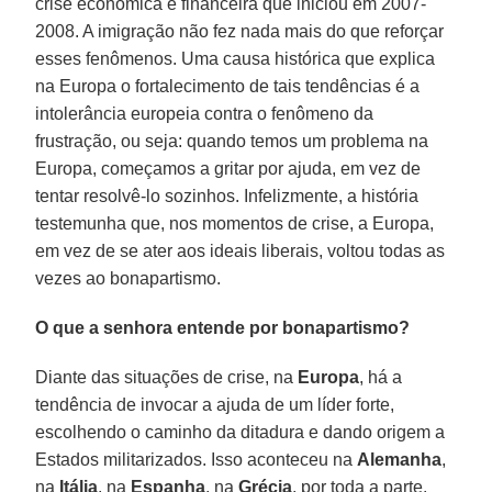
crise econômica e financeira que iniciou em 2007-
2008. A imigração não fez nada mais do que reforçar
esses fenômenos. Uma causa histórica que explica
na Europa o fortalecimento de tais tendências é a
intolerância europeia contra o fenômeno da
frustração, ou seja: quando temos um problema na
Europa, começamos a gritar por ajuda, em vez de
tentar resolvê-lo sozinhos. Infelizmente, a história
testemunha que, nos momentos de crise, a Europa,
em vez de se ater aos ideais liberais, voltou todas as
vezes ao bonapartismo.
O que a senhora entende por bonapartismo?
Diante das situações de crise, na
Europa
, há a
tendência de invocar a ajuda de um líder forte,
escolhendo o caminho da ditadura e dando origem a
Estados militarizados. Isso aconteceu na
Alemanha
,
na
Itália
, na
Espanha
, na
Grécia
, por toda a parte.