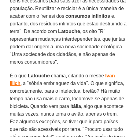
bens necessários para satisfazer as necessidades da
população. Reutilizar e reciclar é a única maneira de
acabar com o frenesi dos
consumos infinitos
e,
portanto, dos resíduos infinitos que estão destruindo a
terra". De acordo com
Latouche
, os oito "R"
representam mudanças interdependentes, que juntas
podem dar origem a uma nova sociedade ecológica.
"Uma sociedade dos cidadãos, e não apenas de
meros consumidores".
É o que
Latouche
chama, citando o mestre
Ivan
Illich
, a "sóbria embriaguez da vida". O que significa,
concretamente, para o intelectual bretão? Há muito
tempo não usa mais o carro, locomove-se apenas de
bicicleta. Quando vem para
Itália
, algo que acontece
muitas vezes, nunca toma o avião, apenas o trem.
Faz algumas exceções, se tiver que ir para países
que não são acessíveis por terra. "Procuro usar tudo
até o consumo total", continua ele. "Ao invés de jogar