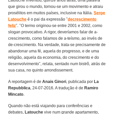
Latouche inventou, quinze anos atrás, uma palavra
que girou o mundo, tornou-se um movimento e atraiu
prosélitos em muitos países, inclusive na Itália.
Serge
Latouche
é o pai da expressão "
decrescimento
feliz
". "O termo originou-se entre 2001 e 2002, como
slogan provocativo. A rigor, deveríamos falar de a-
crescimento, como falamos de a-teísmo, ao invés de
de-crescimento. Na verdade, trata-se precisamente de
abandonar uma fé, aquela do progresso, e de uma
religião, aquela da economia, do crescimento e do
desenvolvimento", relata, sentado num bistrô, atrás de
sua casa, no quinto arrondissement.
A reportagem é de
Anais Ginori
, publicada por
La
Repubblica
, 24-07-2016. A tradução é de
Ramiro
Mincato
.
Quando não está viajando para conferências e
debates,
Latouche
vive num grande apartamento,