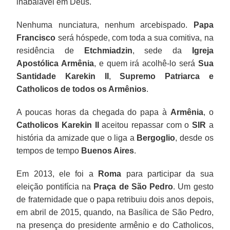
inabalável em Deus."
Nenhuma nunciatura, nenhum arcebispado.
Papa
Francisco
será hóspede, com toda a sua comitiva, na
residência de
Etchmiadzin
, sede da
Igreja
Apostólica Armênia
, e quem irá acolhê-lo será
Sua
Santidade Karekin II
,
Supremo Patriarca e
Catholicos de todos os Armênios
.
A poucas horas da chegada do papa à
Armênia
, o
Catholicos Karekin II
aceitou repassar com o
SIR
a
história da amizade que o liga a
Bergoglio
, desde os
tempos de tempo
Buenos Aires
.
Em 2013, ele foi a
Roma
para participar da sua
eleição pontifícia na
Praça de São Pedro
. Um gesto
de fraternidade que o papa retribuiu dois anos depois,
em abril de 2015, quando, na Basílica de São Pedro,
na presença do presidente armênio e do Catholicos,