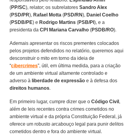
(
PP/SC
), relator; os subrelatores
Sandro Alex
(
PSD/PR
),
Rafael Motta
(
PSD/RN
),
Daniel Coelho
(
PSDB/PE
) e
Rodrigo Martins
(
PSB/PI
), e a
presidenta da
CPI
Mariana Carvalho
(
PSDB/RO
).
Ademais apresentar os riscos prementes colocados
pelos projetos defendidos no relatório, queremos aqui
desconstruir o mito em torno da ideia de
“
cibercrimes
”, útil, em última medida, para a criação
de um ambiente virtual altamente controlado e
adverso à
liberdade de expressão
e à defesa dos
direitos humanos
.
Em primeiro lugar, cumpre dizer que o
Código Civil
,
além de leis recentes contra crimes cometidos no
ambiente virtual e da própria Constituição Federal, já
oferece um robusto arcabouço legal para punir delitos
cometidos dentro e fora do ambiente virtual.