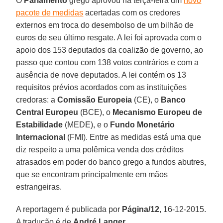
O
Parlamento
grego aprovou na terça-feira um
novo
pacote de medidas
acertadas com os credores
externos em troca do desembolso de um bilhão de
euros de seu último resgate. A lei foi aprovada com o
apoio dos 153 deputados da coalizão de governo, ao
passo que contou com 138 votos contrários e com a
ausência de nove deputados. A lei contém os 13
requisitos prévios acordados com as instituições
credoras: a
Comissão Europeia
(CE), o
Banco
Central Europeu
(BCE), o
Mecanismo Europeu de
Estabilidade
(MEDE), e o
Fundo Monetário
Internacional
(FMI). Entre as medidas está uma que
diz respeito a uma polêmica venda dos créditos
atrasados em poder do banco grego a fundos abutres,
que se encontram principalmente em mãos
estrangeiras.
A reportagem é publicada por
Página/12
, 16-12-2015.
A tradução é de
André Langer
.