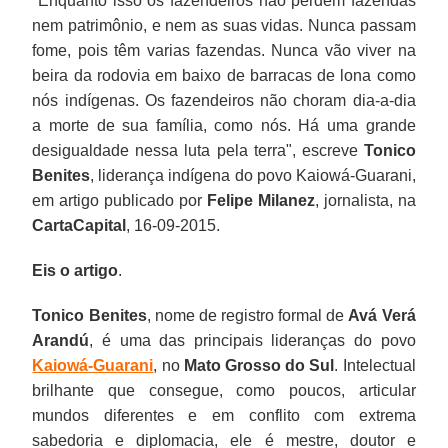
"Enquanto isso os fazendeiros não perdem fazendas
nem patrimônio, e nem as suas vidas. Nunca passam
fome, pois têm varias fazendas. Nunca vão viver na
beira da rodovia em baixo de barracas de lona como
nós indígenas. Os fazendeiros não choram dia-a-dia
a morte de sua família, como nós. Há uma grande
desigualdade nessa luta pela terra", escreve
Tonico
Benites
, liderança indígena do povo Kaiowá-Guarani,
em artigo publicado por
Felipe Milanez
, jornalista,
na
CartaCapital
, 16-09-2015.
Eis o artigo
.
Tonico Benites
, nome de registro formal de
Avá Verá
Arandú
, é uma das principais lideranças do povo
Kaiowá-Guarani
, no
Mato Grosso do Sul
. Intelectual
brilhante que consegue, como poucos, articular
mundos diferentes e em conflito com extrema
sabedoria e diplomacia, ele é mestre, doutor e