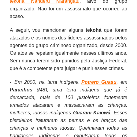
tekohá Ñanderu Marangatu
, alvo do grupo
organizado. Não foi um assassinato que ocorreu ao
acaso.
A seguir, vou mencionar alguns
tekohá
que foram
atacados e os nomes dos líderes assassinados pelos
agentes do grupo criminoso organizado, desde 2000.
Os atos se repetem igualmente nesses últimos anos.
Sem nunca terem sido punidos pela Justiça Federal,
que é a competente para julgar e punir esses crimes.
• Em 2000, na terra indígena
Potrero Guasu
, em
Paranhos
(
MS
), uma terra indígena que já é
demarcada, mais de 100 pistoleiros fortemente
armados atacaram e massacraram as crianças,
mulheres, idosos indígenas
Guarani Kaiowá
. Esses
pistoleiros fraturaram as pernas e os braços das
crianças e mulheres idosas. Queimaram todas as
habitações indígenas e expulsaram todos os