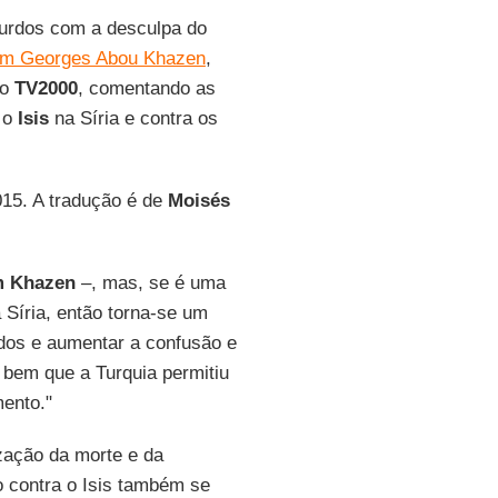
urdos com a desculpa do
m Georges Abou Khazen
,
no
TV2000
, comentando as
a o
Isis
na Síria e contra os
015. A tradução é de
Moisés
 Khazen
–, mas, se é uma
Síria, então torna-se um
dos e aumentar a confusão e
 bem que a Turquia permitiu
ento."
ização da morte e da
 contra o Isis também se