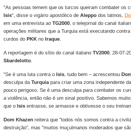
"As pessoas temem que os turcos queiram combater os c
Isis
", disse o vigário apostólico de
Aleppo
dos latinos,
Do
em uma entrevista ao
TG2000
, o telejornal do canal italia
operações militares que a Turquia está executando contr
curdos do
PKK
no
Iraque
.
A reportagem é do sítio do canal italiano
TV2000
, 28-07-2
Sbardelotto
.
"Se é uma luta contra o
Isis
, tudo bem – acrescentou
Dom
desculpa da
Turquia
para criar uma zona independente da 
pouco perigoso. Se é uma desculpa para combater os cur
a violência, então não é um sinal positivo. Sabemos muito
que o
Isis
entrasse, se armasse e obtivesse o seu treinam
Dom Khazen
reitera que "todos nós somos contra a civil
destruição", mas "muitos muçulmanos moderados que são