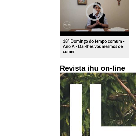
play_circle_outline
18º Domingo do tempo comum -
Ano A - Dai-lhes vós mesmos de
comer
Revista ihu on-line