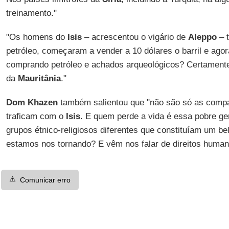
treinamento."
"Os homens do
Isis
– acrescentou o vigário de
Aleppo
– 
petróleo, começaram a vender a 10 dólares o barril e ago
comprando petróleo e achados arqueológicos? Certamente
da
Mauritânia
."
Dom Khazen
também salientou que "não são só as compa
traficam com o
Isis
. E quem perde a vida é essa pobre ge
grupos étnico-religiosos diferentes que constituíam um b
estamos nos tornando? E vêm nos falar de direitos human
⚠️
Comunicar erro