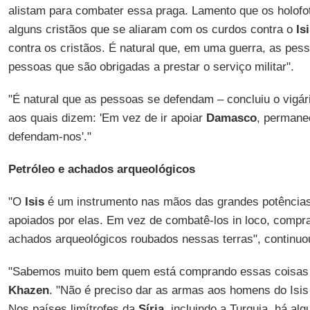
alistam para combater essa praga. Lamento que os holofo
alguns cristãos que se aliaram com os curdos contra o
Is
contra os cristãos. É natural que, em uma guerra, as pe
pessoas que são obrigadas a prestar o serviço militar".
"É natural que as pessoas se defendam – concluiu o vigá
aos quais dizem: 'Em vez de ir apoiar
Damasco
, permane
defendam-nos'."
Petróleo e achados arqueológicos
"O
Isis
é um instrumento nas mãos das grandes potências
apoiados por elas. Em vez de combatê-los in loco, compra
achados arqueológicos roubados nessas terras", continu
"Sabemos muito bem quem está comprando essas coisa
Khazen
. "Não é preciso dar as armas aos homens do Isis 
Nos países limítrofes da
Síria
, incluindo a Turquia, há a