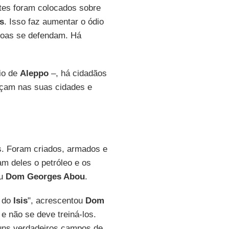
tes foram colocados sobre
is
. Isso faz aumentar o ódio
ssoas se defendam. Há
rio de
Aleppo
–, há cidadãos
çam nas suas cidades e
. Foram criados, armados e
m deles o petróleo e os
ou
Dom Georges Abou
.
s do
Isis
", acrescentou
Dom
e não se deve treiná-los.
lguns verdadeiros campos de