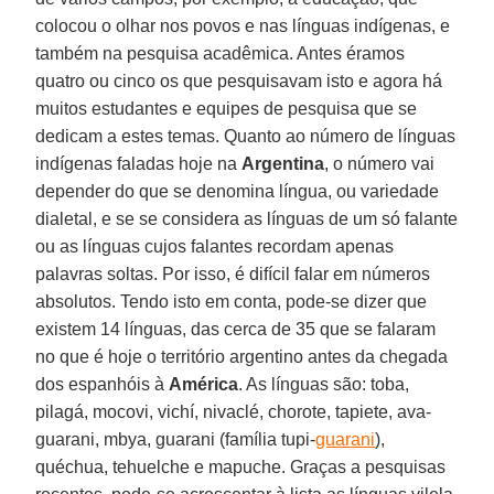
colocou o olhar nos povos e nas línguas indígenas, e
também na pesquisa acadêmica. Antes éramos
quatro ou cinco os que pesquisavam isto e agora há
muitos estudantes e equipes de pesquisa que se
dedicam a estes temas. Quanto ao número de línguas
indígenas faladas hoje na
Argentina
, o número vai
depender do que se denomina língua, ou variedade
dialetal, e se se considera as línguas de um só falante
ou as línguas cujos falantes recordam apenas
palavras soltas. Por isso, é difícil falar em números
absolutos. Tendo isto em conta, pode-se dizer que
existem 14 línguas, das cerca de 35 que se falaram
no que é hoje o território argentino antes da chegada
dos espanhóis à
América
. As línguas são: toba,
pilagá, mocovi, vichí, nivaclé, chorote, tapiete, ava-
guarani, mbya, guarani (família tupi-
guarani
),
quéchua, tehuelche e mapuche. Graças a pesquisas