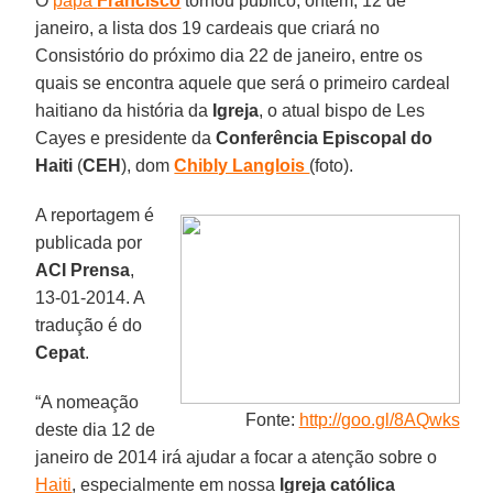
O
papa
Francisco
tornou público, ontem, 12 de
janeiro, a lista dos 19 cardeais que criará no
Consistório do próximo dia 22 de janeiro, entre os
quais se encontra aquele que será o primeiro cardeal
haitiano da história da
Igreja
, o atual bispo de Les
Cayes e presidente da
Conferência Episcopal do
Haiti
(
CEH
), dom
Chibly Langlois
(foto)
.
A reportagem é
publicada por
ACI Prensa
,
13-01-2014. A
tradução é do
Cepat
.
“A nomeação
Fonte:
http://goo.gl/8AQwks
deste dia 12 de
janeiro de 2014 irá ajudar a focar a atenção sobre o
Haiti
, especialmente em nossa
Igreja católica