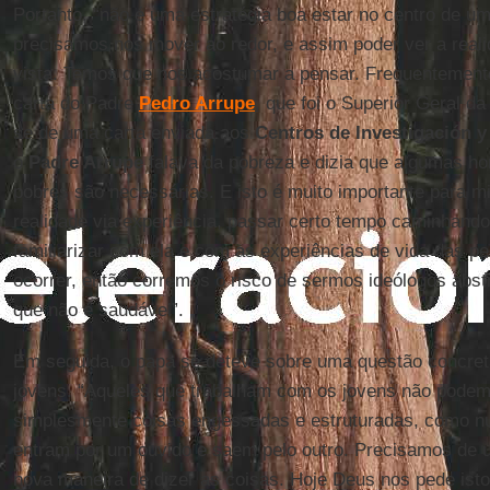
Portanto, “não é uma estratégia boa estar no centro de um
precisamos nos mover ao redor, e assim poder ver a reali
vista. Temos que nos acostumar a pensar. Frequentement
carta do Padre
Pedro Arrupe
, que foi o Superior Geral d
se de uma carta enviada aos
Centros de Investigación y
o
Padre Arrupe
falava da pobreza e dizia que algumas ho
pobres são necessárias. E isto é muito importante para m
realidade via experiência, passar certo tempo caminhando
familiarizar com ela e com as experiências de vida das p
ocorrer, então corremos o risco de sermos ideólogos abst
que não é saudável”.
Em seguida, o papa se deteve sobre uma questão concret
jovens. “Aqueles que trabalham com os jovens não podem
simplesmente coisas engessadas e estruturadas, como nu
entram por um ouvido e saem pelo outro. Precisamos de
nova maneira de dizer as coisas. Hoje Deus nos pede isto