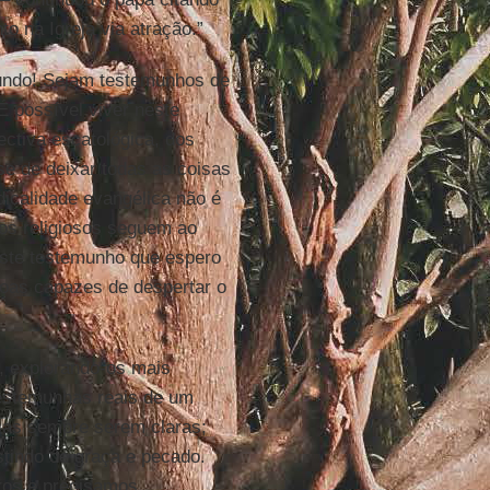
o na Igreja via atração.”
mundo! Sejam testemunhos de
 É possível viver neste
ctiva escatológica, dos
se de deixar todas as coisas
adicalidade evangélica não é
 os religiosos seguem ao
este testemunho que espero
soas capazes de despertar o
o, explorando-os mais
testemunhas reais de um
oisas sempre serem claras;
stindo de graça e pecado.
ros e precisamos