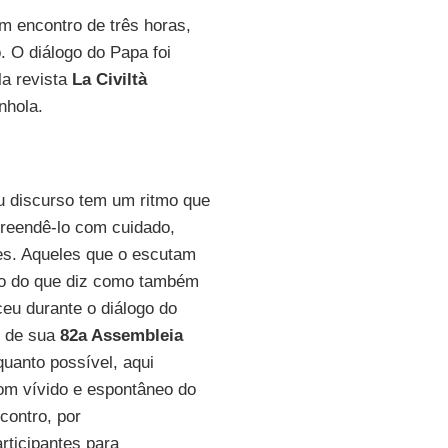
m encontro de três horas,
. O diálogo do Papa foi
la revista
La Civiltà
nhola.
eu discurso tem um ritmo que
preendê-lo com cuidado,
res. Aqueles que o escutam
do do que diz como também
ceu durante o diálogo do
l de sua
82a Assembleia
quanto possível, aqui
tom vívido e espontâneo do
contro, por
rticipantes para