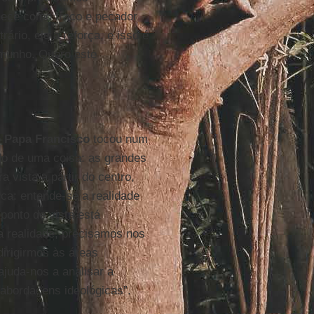
hece como fraco e pecador
ário, ele a reforça, e isso é
emunho. Quero este
o
Papa Francisco
tocou num
do de uma coisa: as grandes
 vista a partir do centro,
ca: entende-se a realidade
 ponto de vista está
a realidade, precisamos nos
dirigirmos às áreas
ajuda-nos a analisar a
 abordagens ideológicas”.