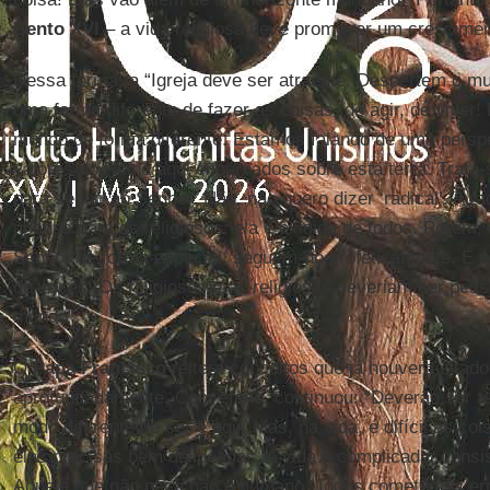
Bento XVI
– a vida religiosa deve promover um cresciment
Dessa forma, a “Igreja deve ser atraente. Despertem o 
uma forma diferente de fazer as coisas, de agir, de viver!
mundo de forma diferente. Estamos falando de uma perspe
valores do Reino aqui encarnados sobre esta terra. Trata-
para seguir ao Senhor. Não, não quero dizer ‘radical’. A r
apenas para os religiosos: ela é exigida de todos. Porém,
Senhor de forma especial, seguem-no profeticamente. É 
de vocês. Os religiosos e as religiosas deveriam ser pes
mundo”.
O
Papa Francisco
reitera conceitos que já houvera citad
aprofundadamente. Com efeito, continuou: “Deverão ser 
modo diferente de ser e agir. Mas, na vida, é difícil as c
elas precisas bem delineadas. A vida é complicada, consi
Aquele que não peca não é humano. Todos cometemos er