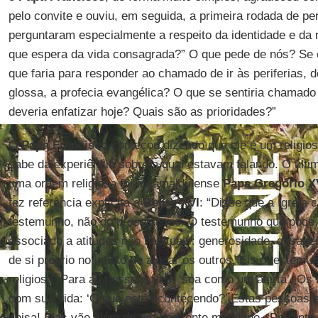
pelo convite e ouviu, em seguida, a primeira rodada de per
perguntaram especialmente a respeito da identidade e da 
que espera da vida consagrada?” O que pede de nós? Se 
que faria para responder ao chamado de ir às periferias, 
glossa, a profecia evangélica? O que se sentiria chamado
deveria enfatizar hoje? Quais são as prioridades?”
O
Papa Francisco
começou dizendo que ele é um religios
sabe da experiência sobre a qual estavam falando. O últi
uma ordem religiosa foi o camaldulense
Papa Gregório X
fez referência explícita a
Bento XVI
: “Disse que a Igreja 
testemunho, não do proselitismo. O testemunho que pode, 
associado a atitudes não habituais: generosidade, desape
de si próprio no intuito de ajudar os outros. Eis o testemun
religiosa. Para as pessoas isso ‘soa como um alerta’. Os 
com sua vida: ‘O que está acontecendo?’ Estas pessoas 
coisa! Elas vão além de um horizonte mundano. ‘Portanto 