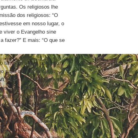
guntas. Os religiosos lhe
missão dos religiosos: “O
estivesse em nosso lugar, o
de viver o Evangelho sine
 a fazer?” E mais: “O que se
o também e que, portanto,
mo papa que pertenceu a
VI
, eleito em 1831. Ele então
cresce através do
realmente, atrair é aquele
go, sacrifício, esquecimento
ho, o ‘martírio’, da vida
religiosos falam às pessoas
estão me dizendo alguma
– continuou o papa citando