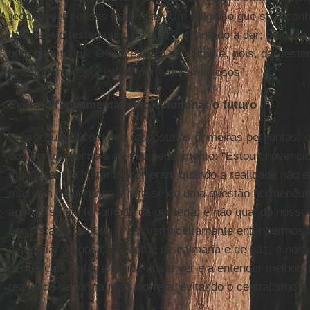
reconhecer nossas fraquezas. Um religioso que se recon
não nega o testemunho ao qual é chamado a dar; pelo contr
bom para todos. O que espero de vocês é, pois, dar test
testemunho especial por parte dos religiosos”.
Evitar o fundamentalismo e iluminar o futuro
Prosseguindo com sua resposta às primeiras perguntas, 
dos pontos centrais de seu pensamento: “Estou convenci
mudanças na história ocorreram quando a realidade não era
mas sim da periferia. Trata-se de uma questão hermenêuti
apenas se ela for olhada da periferia, e não quando nosso
equidistante de tudo. Para verdadeiramente entendermos 
distanciar da posição central de calmaria e de paz, e nos 
periféricas. Estar aí ajuda-nos a ver e a entender melhor; 
realidade de forma mais correta, evitando o centralismo e