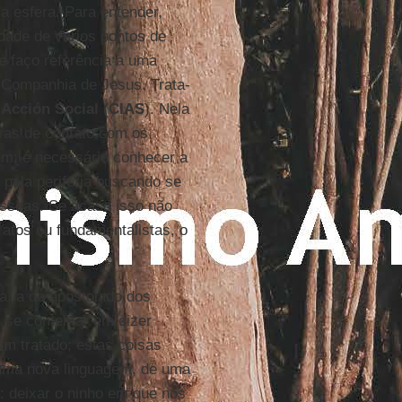
a esfera. Para entender,
dade de vários pontos de
e faço referência a uma
a Companhia de Jesus. Trata-
 Acción Social (CIAS
). Nela
ras de contato com os
im: é necessário conhecer a
 pela periferia buscando se
essoas. Se acaso isso não
ratos ou fundamentalistas, o
a, a do apostolado dos
 se contentar em dizer
m tratado; estas coisas
 uma nova linguagem, de uma
: deixar o ninho em que nos