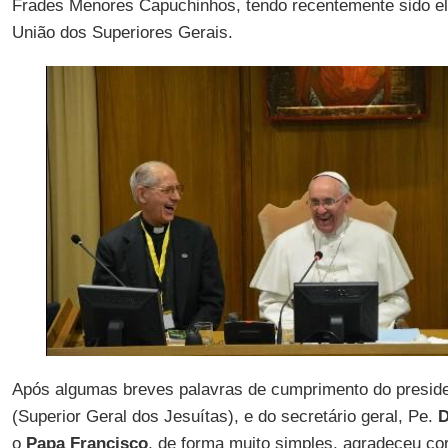
Frades Menores Capuchinhos, tendo recentemente sido ele
União dos Superiores Gerais.
Após algumas breves palavras de cumprimento do preside
(Superior Geral dos Jesuítas), e do secretário geral, Pe.
D
o
Papa Francisco
, de forma muito simples, agradeceu co