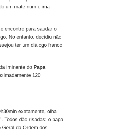
ndo um mate num clima
e encontro para saudar o
go. No entanto, decidiu não
sejou ter um diálogo franco
ada iminente do
Papa
roximadamente 120
9h30min exatamente, olha
a”. Todos dão risadas: o papa
tro Geral da Ordem dos