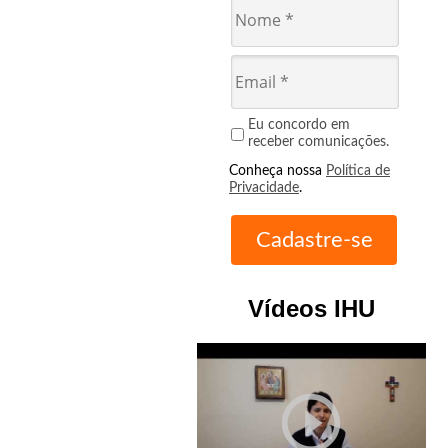
Eu concordo em
receber comunicações.
Conheça nossa
Política de
Privacidade
.
Vídeos IHU
play_circle_outline