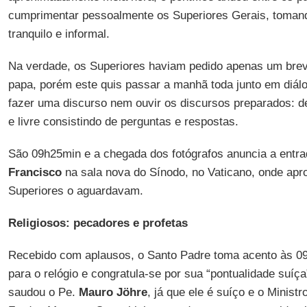
cumprimentar pessoalmente os Superiores Gerais, toma
tranquilo e informal.
Na verdade, os Superiores haviam pedido apenas um brev
papa, porém este quis passar a manhã toda junto em diálo
fazer uma discurso nem ouvir os discursos preparados: de
e livre consistindo de perguntas e respostas.
São 09h25min e a chegada dos fotógrafos anuncia a entr
Francisco
na sala nova do Sínodo, no Vaticano, onde ap
Superiores o aguardavam.
Religiosos: pecadores e profetas
Recebido com aplausos, o Santo Padre toma acento às 0
para o relógio e congratula-se por sua “pontualidade suíç
saudou o Pe.
Mauro Jöhre
, já que ele é suíço e o Minis