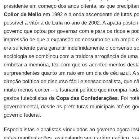
presidente em começo dos anos oitenta, as que precipita
Collor de Mello
em 1992 e a onda ascendente de lutas po
possível a vitória de
Lula
no ano de 2002. A apatia poster
governo que optou por governar com e para os ricos e pod
impressão de que a expansão do consumo de um amplo es
era suficiente para garantir indefinidamente o consenso 
sociologia se combinou com a traidora arrogância de uma 
embotar a memória, fez com que os acontecimentos dest
surpreendentes quanto um raio em um dia de céu azul. 
direção política de discurso fácil e sensacionalista, que 
muito menos conter – o tsunami político que irrompia na
gastos futebolistas da
Copa das Confederações
. Foi not
governamental, desde as prefeituras municipais até os go
governo federal.
Especialistas e analistas vinculados ao governo agora in
estas manifestações, assinalando seu caráter caótico, sua 