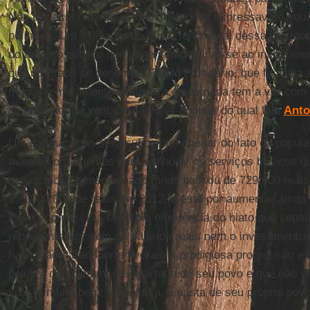
Não por acaso todas as manifestações expressavam seu r
políticos. Um indicador do custo fenomenal dessa partidoc
do tesouro público que poderiam destinar-se ao investimen
que no Brasil se denomina Fundo Partidário, que financi
máquina meramente eleitoreira e que nada tem a ver com e
sintetizador da vontade nacional-popular do qual fala
Anto
Um dado apenas será suficiente: apesar do fato da popula
maiores orçamentos para melhorar os serviços básicos q
democracia, o mencionado fundo passou de 729.000 reais 
350.000.000 de reais em 2012, e está por aumentar ainda
Essa enorme cifra fala com eloquência do hiato que separ
representados: nem os salários reais nem o investimento
habitação e transporte tiveram a prodigiosa progressão 
política completamente apartada de seu povo e que não vi
vive, e muito bem, da política, a custa de seu próprio povo