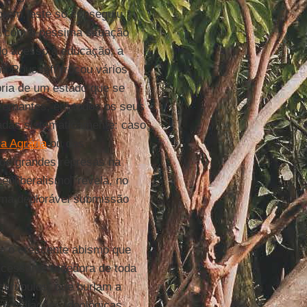
orém, este só conseguiu
a com a péssima situação
 do acesso à educação; a
a Rousseff trocou vários
pria de um estado que se
vernantes, em todos os seus
adas sistematicamente: caso
a Agrária
ou das
 de grandes represas na
eoliberalismo” revela, no
 uma deplorável submissão
r o crescente abismo que
ncessante tecedora de toda
scrúpulos, que burlam a
 e afiliações ideológicas.