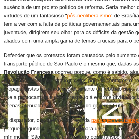
ausência de um projeto político de reforma. Seria melhor 
virtudes de um fantasioso “
pós-neoliberalismo
” de Brasíli
tem a ver com a falta de políticas governamentais para um
juventude, dirigirem seu olhar para os déficits da gestão
aliados com uma ampla gama de temas cruciais para o be
Defender que os protestos foram causados pelo aumento d
transporte público de São Paulo é o mesmo que, dadas as 
Revolução Francesa
ocorreu porque, como é sabido, alg
Bastilha
tinham aumentado em uns poucos centavos o pr
propagandistas confundem o detonante da rebelião popul
que a provocam, que dizem respeito à enorme dívida socia
apenas atenuada nos últimos anos do governo
Lula
.
O disparador, o aumento no preço da
passagem do transp
porque, segundo alguns cálculos, para um trabalhador que
mínimo em São Paulo, o custo diário com transporte para 