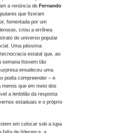
ram a renúncia de
Fernando
pulares que fizeram
ior, fomentada por um
erosos, criou a errônea
trato do universo popular
social. Uma péssima
tecnocracia estatal que, ao
a semana fossem tão
A surpresa emudeceu uma
não podia compreender – e
da menos que em meio dos
ável a lentidão da resposta
vernos estaduais e o próprio
sistem em colocar sob a lupa
falta de liderança, a