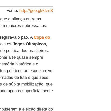
Fonte:
http://goo.gl/kIznX
que a aliança entre as
sem maiores sobressaltos.
segurava o pão. A
Copa do
pois os
Jogos Olímpicos
,
e política dos brasileiros.
onária (e quase sempre
memória histórica e o
tes políticos ao esquecerem
ornadas de luta e que seus
s de súbita mobilização, que
tado apenas superficialmente
mpuseram a eleição direta do