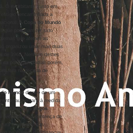
dã. O exorbitante custo em
prestígio” encaminhada a
nacional. A
Copa do Mundo
s que poderiam ter sido
oblemas que afetam as
 só organizou uma, mas duas
s
de 1968. Nenhum destes
 da política mundial: porém,
com fora na década de
 do Mundo
dispõe de um
tamente, aumentará à medida
stima-se que os
Jogos
i recordar uma sentença de
oucura no manejo das
atez no manejo das finanças