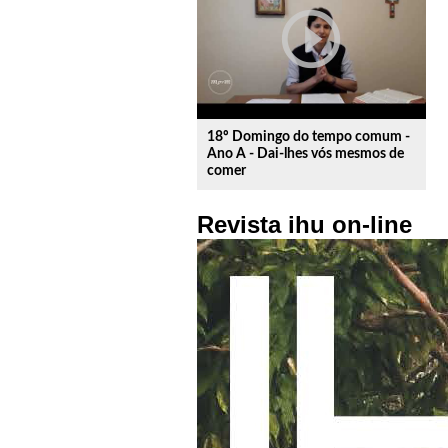
play_circle_outline
18º Domingo do tempo comum -
Ano A - Dai-lhes vós mesmos de
comer
Revista ihu on-line