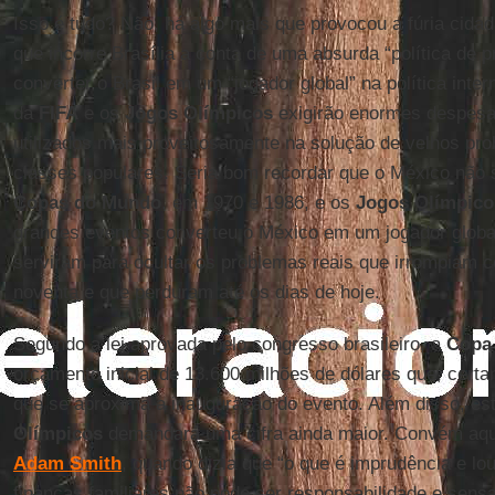
Isso é tudo? Não, há algo mais que provocou a fúria cida
que incorre Brasília a conta de uma absurda “política de 
converter o Brasil em um “jogador global” na política inter
da
FIFA
e os
Jogos Olímpicos
exigirão enormes despesa
utilizados mais proveitosamente na solução de velhos pr
classes populares. Seria bom recordar que o México não
Copas do Mundo
, em 1970 e 1986, e os
Jogos Olímpico
grandes eventos converteu o México em um jogador global
serviram para ocultar os problemas reais que irrompiam 
noventa e que perduram até os dias de hoje.
Segundo a lei aprovada pelo congresso brasileiro, a
Copa
orçamento inicial de 13.600 milhões de dólares que, cer
que se aproxima a inauguração do evento. Além disso, e
Olímpicos
demandará uma cifra ainda maior. Convém aqu
Adam Smith
, quando dizia que “o que é imprudência e l
finanças familiares não pode ser responsabilidade e sens