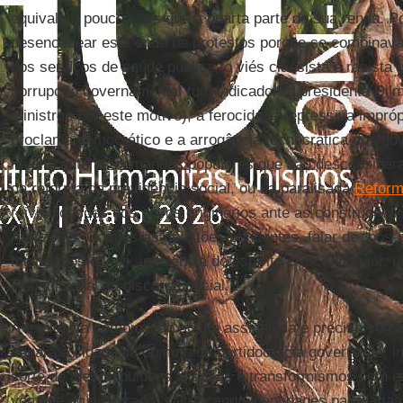
equivale a pouco mais que a quarta parte de sua renda. P
desencadear esta onda de protestos porque se combinav
dos serviços de saúde pública; o viés classista e racista
corrupção governamental (um indicador: a presidenta Dilm
ministros por este motivo), a ferocidade repressiva impró
proclama democrático e a arrogância tecnocrática dos go
níveis, ante as demandas populares que são desconsider
da reforma da previdência social, ou da paralisada
Reform
reivindicações dos povos originários ante as construções
Amazônia. Com estas questões pendentes, falar de “pós-n
melhor dos casos, indolência do espírito crítico; no pior,
incondicional ao discurso oficial.
À explosiva combinação acima assinalada é preciso soma
separa a cidadania comum da partidocracia governante, i
sorte de inescrupulosas alianças e transformismos sem e
vontade do eleitorado, sacrificando identidades partidárias