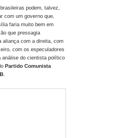
rasileiras podem, talvez,
r com um governo que,
sília faria muito bem em
ição que pressagia
a aliança com a direita, com
nceiro, com os especuladores
nálise do cientista político
 do
Partido Comunista
B
.