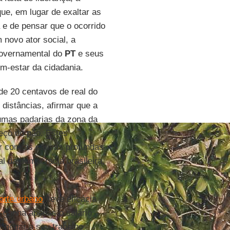
que, em lugar de exaltar as
a e de pensar que o ocorrido
 novo ator social, a
 governamental do
PT
e seus
m-estar da cidadania.
e 20 centavos de real do
distâncias, afirmar que a
umas padarias da zona da
eço do pão. Estes
ar com as causas profundas
l da democracia brasileira,
orte urbano
, teve eficácia
 ganha apenas o salário
chegar a seu trabalho