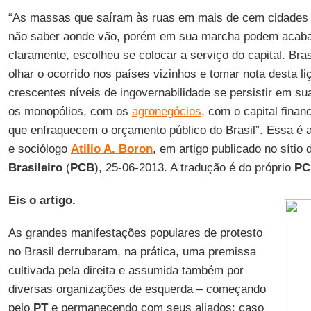
“As massas que saíram às ruas em mais de cem cidades b
não saber aonde vão, porém em sua marcha podem acaba
claramente, escolheu se colocar a serviço do capital. Bra
olhar o ocorrido nos países vizinhos e tomar nota desta l
crescentes níveis de ingovernabilidade se persistir em su
os monopólios, com os
agronegócios
, com o capital fina
que enfraquecem o orçamento público do Brasil”. Essa é a a
e sociólogo
Atilio A. Boron
, em artigo publicado no sítio
Brasileiro
(
PCB
), 25-06-2013. A tradução é do próprio
PC
Eis o artigo.
As grandes manifestações populares de protesto
no Brasil derrubaram, na prática, uma premissa
cultivada pela direita e assumida também por
diversas organizações de esquerda – começando
pelo
PT
e permanecendo com seus aliados: caso