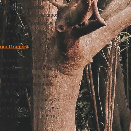
epúdio aos partidos
racia – que retira recursos
to social – está dado pelo
a a manutenção de uma
sse “princípio coletivo”,
nio Gramsci
.
ção exigir infrutuosamente
ue fazem a qualidade da
em 1994 à distribuição de
 mais no curso deste ano.
a representantes de
 social em saúde, educação,
experimentada por uma casta
ve para a política, mas que
.