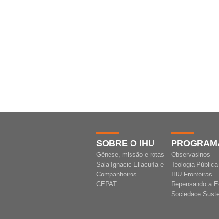
SOBRE O IHU
PROGRAM
Gênese, missão e rotas
Observasinos
Sala Ignacio Ellacuría e
Teologia Pública
Companheiros
IHU Fronteiras
CEPAT
Repensando a E
Sociedade Suste