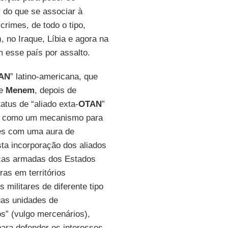
r do que se associar à
rimes, de todo o tipo,
, no Iraque, Líbia e agora na
 esse país por assalto.
AN
” latino-americana, que
de
Menem
, depois de
atus de “aliado exta-
OTAN
”
, como um mecanismo para
res com uma aura de
sta incorporação dos aliados
rças armadas dos Estados
ras em territórios
militares de diferente tipo
uas unidades de
os” (vulgo mercenários),
para defender os interesses