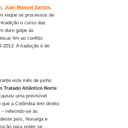
n
,
Juan Manuel Santos
,
em xeque os processos de
ntradição o curso das
m duro golpe às
ocar fim ao conflito
6-2013. A tradução é do
urante este mês de junho
 Tratado Atlântico Norte
 causou uma previsível
 que a Colômbia tem direito
– referindo-se às
 deste país, Noruega e
sição para poder se