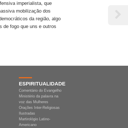
ensiva imperialista, que
assiva mobilização dos
emocráticos da região, algo
 de fogo que uns e outros
ESPIRITUALIDADE
Comentário do Evangelho
Ministério da palavra na
voz das Mulheres
Orações Inter-Religiosas
Ilustradas
Martirológio Latino-
Americano