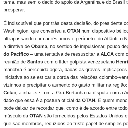
tema, mas sem o decidido apoio da Argentina e do Brasil ta
prosperar.
É indiscutível que por trás desta decisão, do presidente 
Washington, que converteu a
OTAN
num dispositivo bélic
ultrapassando com acréscimos o perímetro do Atlântico N
a diretiva de
Obama
, no sentido de impulsionar, pouco d
do Pacífico
– uma tentativa de ressuscitar a
ALCA
com ou
reunião de
Santos
com o líder golpista venezuelano
Henri
manobra é percebida agora, dadas as graves implicações 
iniciativa ao se esticar a corda das relações colombo-v
vizinhos e precipitar o aumento do gasto militar na região; 
Celac
; alinhar-se com a Grã-Bretanha na disputa com a A
dado que essa é a postura oficial da
OTAN
. E quem menci
pode deixar de recordar que, como é de acordo entre todos
músculo da
OTAN
são fornecidos pelos Estados Unidos e
que são membros, reduzidos ao triste papel de simples 