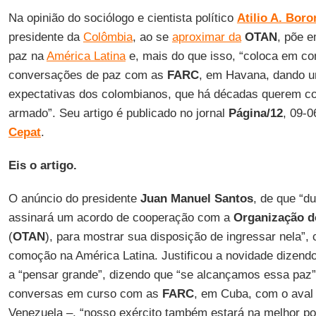
Na opinião do sociólogo e cientista político
Atilio A. Boro
presidente da
Colômbia
, ao se
aproximar da
OTAN
, põe 
paz na
América Latina
e, mais do que isso, “coloca em co
conversações de paz com as
FARC
, em Havana, dando u
expectativas dos colombianos, que há décadas querem col
armado”. Seu artigo é publicado no jornal
Página/12
, 09-0
Cepat
.
Eis o artigo.
O anúncio do presidente
Juan Manuel Santos
, de que “d
assinará um acordo de cooperação com a
Organização do
(
OTAN
), para mostrar sua disposição de ingressar nela”,
comoção na América Latina. Justificou a novidade dizendo
a “pensar grande”, dizendo que “se alcançamos essa paz” 
conversas em curso com as
FARC
, em Cuba, com o aval
Venezuela –, “nosso exército também estará na melhor po