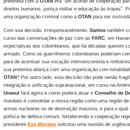
pretendia com a
OTAN
era “um acordo de cooperação para
direitos humanos, justiça militar e educação às tropas”. 
uma organização criminal como a
OTAN
para ser instruíd
Com sua decisão, irresponsavelmente,
Santos
também co
curso das conversações de paz com as
FARC
, em Havan
expectativas dos colombianos, que há décadas querem col
armado. Como os guerrilheiros colombianos poderiam con
para de acentuar sua vocação intervencionista e militarist
sua pretensa aliança com uma organização com tonalidad
OTAN
? Por outro lado, esta decisão não pode senão fragi
integração e unificação supranacional, em curso na Améri
Unasul
fará agora e como poderá atuar o
Conselho de D
mandato é consolidar a nossa região como uma região de 
armas nucleares ou de destruição massiva, e para o qual 
política de defesa comum, fortalecendo a cooperação re
presidente
Evo Morales
solicitou uma reunião de urgência