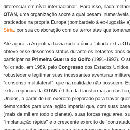
diferenciar em nível internacional”. Para isso, nada melho
OTAN
, uma organização sobre a qual pesam inumeráveis c
praticados na própria Europa (bombardeio à ex-Iugoslávia)
Síria
, por sua colaboração com os terroristas que tomaram
Até agora, a Argentina havia sido a única “aliada extra-
OT
obteve esse desonroso status durante os nefastos anos 
participar na
Primeira Guerra do Golfo
(1991-1992). O st
foi criado, em 1989, pelo
Congresso
dos Estados Unidos
robustecer e legitimar suas incessantes aventuras milita
“consenso multilateral”, que na realidade não possuem. E
extra-regionais da
OTAN
é filha da transformação das fo
Unidos, a partir de um exército preparado para travar guer
demarcados para uma legião imperial que, com suas bases 
(mais de mil em todo o planeta), suas forças regulares, s
“implantação rápida” e o crescente exército de “contratad
necessita estar preparado para intervir em pouco tempo, 