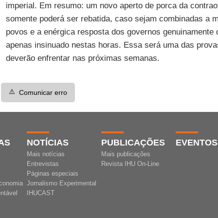
imperial. Em resumo: um novo aperto de porca da contraof
somente poderá ser rebatida, caso sejam combinadas a m
povos e a enérgica resposta dos governos genuinamente d
apenas insinuado nestas horas. Essa será uma das provas
deverão enfrentar nas próximas semanas.
⚠️
Comunicar erro
AS
NOTÍCIAS
PUBLICAÇÕES
EVENTOS
Mais notícias
Mais publicações
Entrevistas
Revista IHU On-Line
Páginas especiais
conomia
Jornalismo Experimental
ntável
IHUCAST