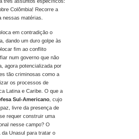
 três assuntos específicos:
Pobre Colômbia! Recorre a
a nessas matérias.
loca em contradição o
a, dando um duro golpe às
ocar fim ao conflito
fiar num governo que não
a, agora potencializada por
es tão criminosas como a
lizar os processos de
ca Latina e Caribe. O que a
efesa Sul-Americano
, cujo
paz, livre da presença de
se requer construir uma
gional nesse campo? O
 da Unasul para tratar o