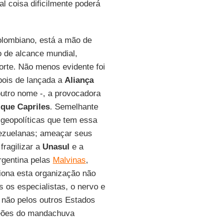
l coisa dificilmente poderá
colombiano, está a mão de
o de alcance mundial,
orte. Não menos evidente foi
epois de lançada a
Aliança
tro nome -, a provocadora
que Capriles
. Semelhante
geopolíticas que tem essa
enezuelanas; ameaçar seus
fragilizar a
Unasul
e a
rgentina pelas
Malvinas
,
ona esta organização não
 os especialistas, o nervo e
 não pelos outros Estados
peões do mandachuva