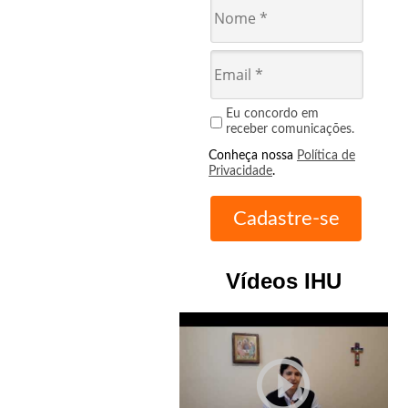
Eu concordo em
receber comunicações.
Conheça nossa
Política de
Privacidade
.
Vídeos IHU
play_circle_outline