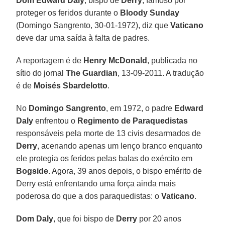
Dom Edward Daly
, bispo de
Derry
, famoso por
proteger os feridos durante o
Bloody Sunday
(Domingo Sangrento, 30-01-1972), diz que
Vaticano
deve dar uma saída à falta de padres.
A reportagem é de
Henry McDonald
, publicada no
sítio do jornal
The Guardian
, 13-09-2011. A tradução
é de
Moisés
Sbardelotto
.
No
Domingo Sangrento
, em 1972, o padre
Edward
Daly
enfrentou o
Regimento de Paraquedistas
responsáveis pela morte de 13 civis desarmados de
Derry
, acenando apenas um lenço branco enquanto
ele protegia os feridos pelas balas do exército em
Bogside
. Agora, 39 anos depois, o bispo emérito de
Derry está enfrentando uma força ainda mais
poderosa do que a dos paraquedistas: o
Vaticano
.
Dom Daly
, que foi bispo de
Derry
por 20 anos