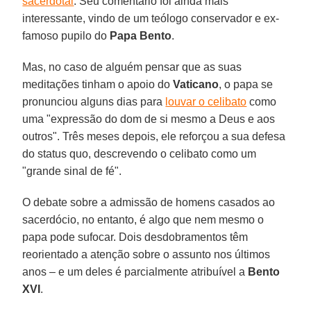
sacerdotal
. Seu comentário foi ainda mais
interessante, vindo de um teólogo conservador e ex-
famoso pupilo do
Papa Bento
.
Mas, no caso de alguém pensar que as suas
meditações tinham o apoio do
Vaticano
, o papa se
pronunciou alguns dias para
louvar o celibato
como
uma "expressão do dom de si mesmo a Deus e aos
outros". Três meses depois, ele reforçou a sua defesa
do status quo, descrevendo o celibato como um
"grande sinal de fé".
O debate sobre a admissão de homens casados ao
sacerdócio, no entanto, é algo que nem mesmo o
papa pode sufocar. Dois desdobramentos têm
reorientado a atenção sobre o assunto nos últimos
anos – e um deles é parcialmente atribuível a
Bento
XVI
.