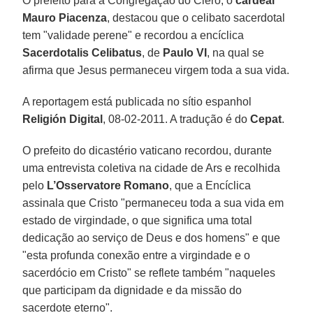
O prefeito para a Congregação do Clero, o
cardeal
Mauro Piacenza
, destacou que o celibato sacerdotal
tem "validade perene" e recordou a encíclica
Sacerdotalis Celibatus
, de
Paulo VI
, na qual se
afirma que Jesus permaneceu virgem toda a sua vida.
A reportagem está publicada no sítio espanhol
Religión Digital
, 08-02-2011. A tradução é do
Cepat
.
O prefeito do dicastério vaticano recordou, durante
uma entrevista coletiva na cidade de Ars e recolhida
pelo
L’Osservatore Romano
, que a Encíclica
assinala que Cristo "permaneceu toda a sua vida em
estado de virgindade, o que significa uma total
dedicação ao serviço de Deus e dos homens" e que
"esta profunda conexão entre a virgindade e o
sacerdócio em Cristo" se reflete também "naqueles
que participam da dignidade e da missão do
sacerdote eterno".