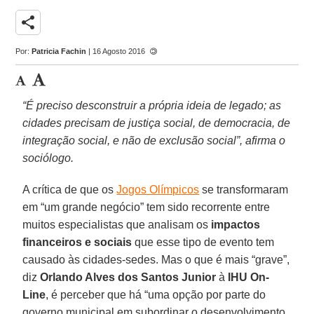
share
Por:
Patricia Fachin
| 16 Agosto 2016
“É preciso desconstruir a própria ideia de legado; as
cidades precisam de justiça social, de democracia, de
integração social, e não de exclusão social”, afirma o
sociólogo.
A crítica de que os
Jogos Olímpicos
se transformaram
em “um grande negócio” tem sido recorrente entre
muitos especialistas que analisam os
impactos
financeiros e sociais
que esse tipo de evento tem
causado às cidades-sedes. Mas o que é mais “grave”,
diz
Orlando Alves dos Santos Junior
à
IHU On-
Line
, é perceber que há “uma opção por parte do
governo municipal em subordinar o desenvolvimento