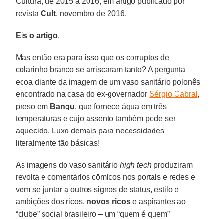
Cultura, de 2015 a 2016, em artigo publicado por
revista
Cult
, novembro de 2016.
Eis o artigo
.
Mas então era para isso que os corruptos de
colarinho branco se arriscaram tanto? A pergunta
ecoa diante da imagem de um vaso sanitário polonês
encontrado na casa do ex-governador
Sérgio Cabral
,
preso em
Bangu
, que fornece água em três
temperaturas e cujo assento também pode ser
aquecido. Luxo demais para necessidades
literalmente tão básicas!
As imagens do vaso sanitário
high tech
produziram
revolta e comentários cômicos nos portais e redes e
vem se juntar a outros signos de status, estilo e
ambições dos ricos,
novos ricos
e aspirantes ao
“clube” social brasileiro – um “quem é quem”