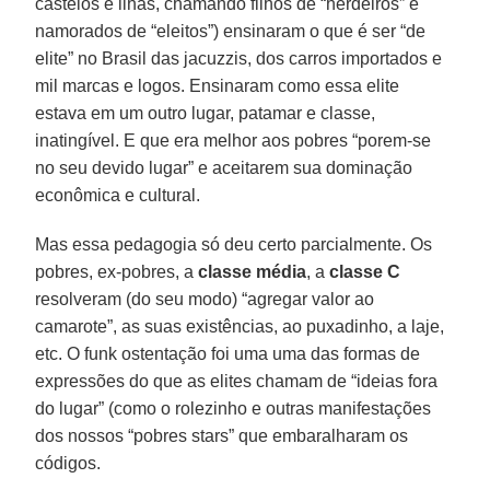
castelos e ilhas, chamando filhos de “herdeiros” e
namorados de “eleitos”) ensinaram o que é ser “de
elite” no Brasil das jacuzzis, dos carros importados e
mil marcas e logos. Ensinaram como essa elite
estava em um outro lugar, patamar e classe,
inatingível. E que era melhor aos pobres “porem-se
no seu devido lugar” e aceitarem sua dominação
econômica e cultural.
Mas essa pedagogia só deu certo parcialmente. Os
pobres, ex-pobres, a
classe média
, a
classe C
resolveram (do seu modo) “agregar valor ao
camarote”, as suas existências, ao puxadinho, a laje,
etc. O funk ostentação foi uma uma das formas de
expressões do que as elites chamam de “ideias fora
do lugar” (como o rolezinho e outras manifestações
dos nossos “pobres stars” que embaralharam os
códigos.