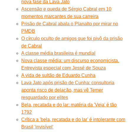
nova fase da Lava Jato
Ascensão e queda de Sérgio Cabral em 10
momentos marcantes de sua carreira
Prisão de Cabral abala o Planalto por mirar no
PMDB
O círculo oculto de amigos que foi pivô da prisão
de Cabral
A classe média brasileira é mundial
Nova classe média: um discurso economicista.
Entrevista especial com Jessé de Souza
A vida de sultão de Eduardo Cunha
Lava Jato após prisão de Cunha: consultoria
aponta risco de delação, mas vê Temer
resguardado por elites
Bela, recatada e do lar: matéria da 'Veja' é tão
1792
Crítica a 'bela, recatada e do lar' é intolerante com
Brasil 'invisível'