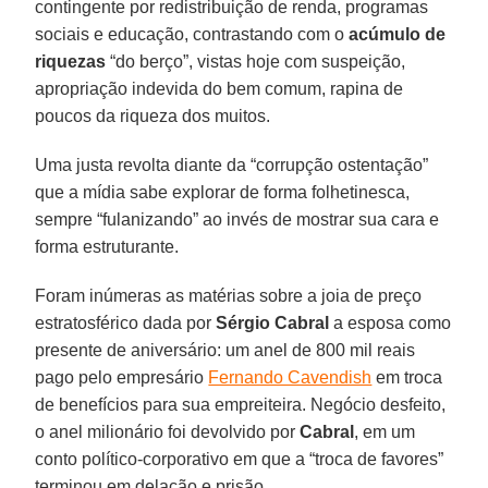
contingente por redistribuição de renda, programas
sociais e educação, contrastando com o
acúmulo de
riquezas
“do berço”, vistas hoje com suspeição,
apropriação indevida do bem comum, rapina de
poucos da riqueza dos muitos.
Uma justa revolta diante da “corrupção ostentação”
que a mídia sabe explorar de forma folhetinesca,
sempre “fulanizando” ao invés de mostrar sua cara e
forma estruturante.
Foram inúmeras as matérias sobre a joia de preço
estratosférico dada por
Sérgio Cabral
a esposa como
presente de aniversário: um anel de 800 mil reais
pago pelo empresário
Fernando Cavendish
em troca
de benefícios para sua empreiteira. Negócio desfeito,
o anel milionário foi devolvido por
Cabral
, em um
conto político-corporativo em que a “troca de favores”
terminou em delação e prisão.