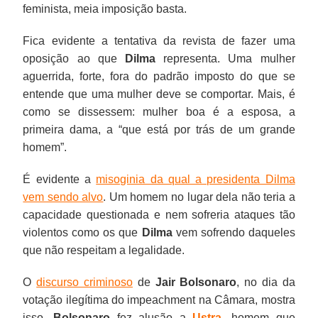
feminista, meia imposição basta.
Fica evidente a tentativa da revista de fazer uma
oposição ao que
Dilma
representa. Uma mulher
aguerrida, forte, fora do padrão imposto do que se
entende que uma mulher deve se comportar. Mais, é
como se dissessem: mulher boa é a esposa, a
primeira dama, a “que está por trás de um grande
homem”.
É evidente a
misoginia da qual a presidenta Dilma
vem sendo alvo
. Um homem no lugar dela não teria a
capacidade questionada e nem sofreria ataques tão
violentos como os que
Dilma
vem sofrendo daqueles
que não respeitam a legalidade.
O
discurso criminoso
de
Jair Bolsonaro
, no dia da
votação ilegítima do impeachment na Câmara, mostra
isso.
Bolsonaro
fez alusão a
Ustra
, homem que