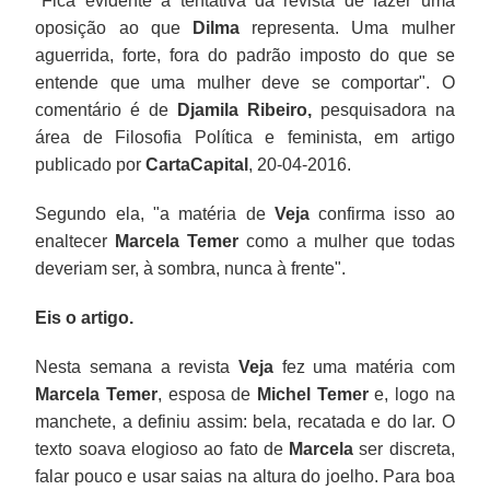
"Fica evidente a tentativa da revista de fazer uma
oposição ao que
Dilma
representa. Uma mulher
aguerrida, forte, fora do padrão imposto do que se
entende que uma mulher deve se comportar". O
comentário é de
Djamila
Ribeiro,
pesquisadora na
área de Filosofia Política e feminista, em artigo
publicado por
CartaCapital
, 20-04-2016.
Segundo ela, "a matéria de
Veja
confirma isso ao
enaltecer
Marcela
Temer
como a mulher que todas
deveriam ser, à sombra, nunca à frente".
Eis o artigo.
Nesta semana a revista
Veja
fez uma matéria com
Marcela
Temer
, esposa de
Michel
Temer
e, logo na
manchete, a definiu assim: bela, recatada e do lar. O
texto soava elogioso ao fato de
Marcela
ser discreta,
falar pouco e usar saias na altura do joelho. Para boa