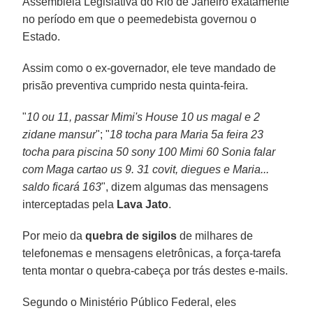
Assembleia Legislativa do Rio de Janeiro exatamente
no período em que o peemedebista governou o
Estado.
Assim como o ex-governador, ele teve mandado de
prisão preventiva cumprido nesta quinta-feira.
"
10 ou 11, passar Mimi's House 10 us magal e 2
zidane mansur
"; "
18 tocha para Maria 5a feira 23
tocha para piscina 50 sony 100 Mimi 60 Sonia falar
com Maga cartao us 9. 31 covit, diegues e Maria...
saldo ficará 163
", dizem algumas das mensagens
interceptadas pela
Lava Jato
.
Por meio da
quebra de sigilos
de milhares de
telefonemas e mensagens eletrônicas, a força-tarefa
tenta montar o quebra-cabeça por trás destes e-mails.
Segundo o Ministério Público Federal, eles