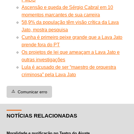
Ascensão e queda de Sérgio Cabral em 10
momentos marcantes de sua carreira
58,9% da população têm visão crítica da Lava
Jato, mostra pesquisa
Cunha é primeiro peixe grande que a Lava Jato
prende fora do PT
Os projetos de lei que ameaçam a Lava Jato e
outras investigações
Lula é acusado de ser “maestro de orquestra
criminosa” pela Lava Jato
⚠️
Comunicar erro
NOTÍCIAS RELACIONADAS
Moralidade e purificação no Teatro do Ajuste