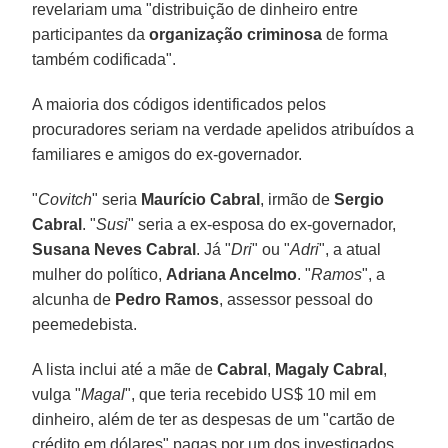
revelariam uma "distribuição de dinheiro entre
participantes da
organização criminosa
de forma
também codificada".
A maioria dos códigos identificados pelos
procuradores seriam na verdade apelidos atribuídos a
familiares e amigos do ex-governador.
"
Covitch
" seria
Maurício Cabral
, irmão de
Sergio
Cabral
. "
Susi
" seria a ex-esposa do ex-governador,
Susana Neves Cabral
. Já "
Dri
" ou "
Adri
", a atual
mulher do político,
Adriana Ancelmo
. "
Ramos
", a
alcunha de
Pedro Ramos
, assessor pessoal do
peemedebista.
A lista inclui até a mãe de
Cabral
,
Magaly
Cabral
,
vulga "
Magal
", que teria recebido US$ 10 mil em
dinheiro, além de ter as despesas de um "cartão de
crédito em dólares" pagas por um dos investigados.