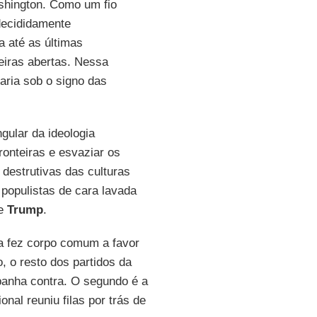
shington. Como um fio
decididamente
a até as últimas
eiras abertas. Nessa
aria sob o signo das
gular da ideologia
ronteiras e esvaziar os
 destrutivas das culturas
populistas de cara lavada
de
Trump
.
eia fez corpo comum a favor
o, o resto dos partidos da
panha contra. O segundo é a
ional reuniu filas por trás de