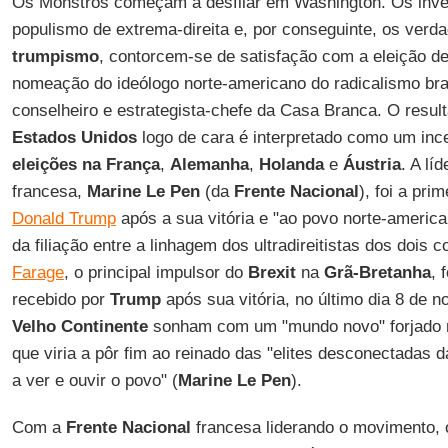
Os Monstros começam a desfilar em Washington. Os inve
populismo de extrema-direita e, por conseguinte, os verda
trumpismo
, contorcem-se de satisfação com a eleição d
nomeação do ideólogo norte-americano do radicalismo br
conselheiro e estrategista-chefe da Casa Branca. O resul
Estados Unidos
logo de cara é interpretado como um inc
eleições na França
,
Alemanha
,
Holanda
e
Áustria
. A lí
francesa,
Marine Le Pen
(da
Frente Nacional
), foi a pri
Donald Trump
após a sua vitória e "ao povo norte-american
da filiação entre a linhagem dos ultradireitistas dos dois c
Farage
, o principal impulsor do
Brexit
na
Grã-Bretanha
, 
recebido por
Trump
após sua vitória, no último dia 8 de n
Velho Continente
sonham com um "mundo novo" forjado n
que viria a pôr fim ao reinado das "elites desconectadas 
a ver e ouvir o povo" (
Marine Le Pen
).
Com a
Frente Nacional
francesa liderando o movimento, 