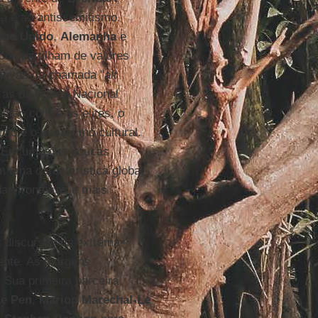
ia e ao antissemitismo.
ino Unido
,
Alemanha
e
compartilham de valores
ativas da chamada "
alt
s às da Frente Nacional
estão contra as elites, o
ção e o pluralismo cultural.
lo. Em uma das poucas
 uma característica global
as fronteiras e mais
s discursos da extrema-
uente. As margens
 Sua primeira parceira
e Pen
,
Marion Marechal-Le