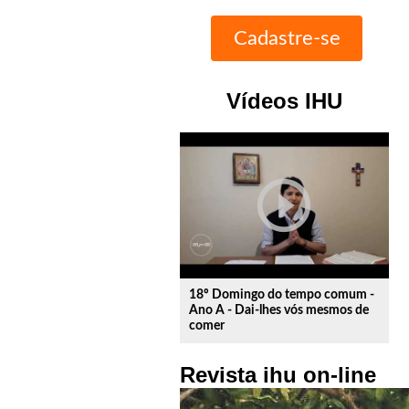
Vídeos IHU
play_circle_outline
18º Domingo do tempo comum -
Ano A - Dai-lhes vós mesmos de
comer
Revista ihu on-line