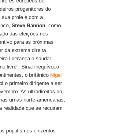
ntores europeus do
deiros progenitores do
e sua prole e com a
anco,
Steve Bannon
, como
tado das eleições nos
entivo para as próximas
der da extrema direita
meira liderança a saudar
o livre". Sinal inequívoco
ontinentes, o britânico
Nigel
foi o primeiro dirigente a ser
ovembro. As ultradireitas do
as urnas norte-americanas,
da realidade que se recusam
os populismos cinzentos