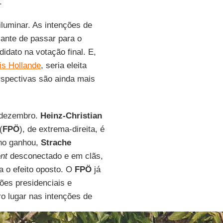
.
iluminar. As intenções de
iante de passar para o
idato na votação final. E,
is Hollande
, seria eleita
rspectivas são ainda mais
e dezembro.
Heinz-Christian
(
FPÖ
), de extrema-direita, é
no ganhou,
Strache
nt
desconectado e em clãs,
ra o efeito oposto. O
FPÖ
já
ções presidenciais e
ro lugar nas intenções de