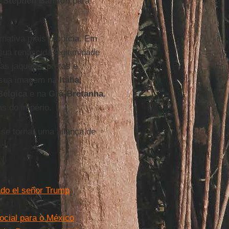
e
Stephen Bannon
para
nativa mais propícia. Em
sua renascida legitimidade
as jaquetas pretas e
m sua imagem na
Itália
,
Bélgica
e na
Grã-Bretanha
.
s do império.
 se tornar uma aliança de
ado el señor Trump
ocial para o México