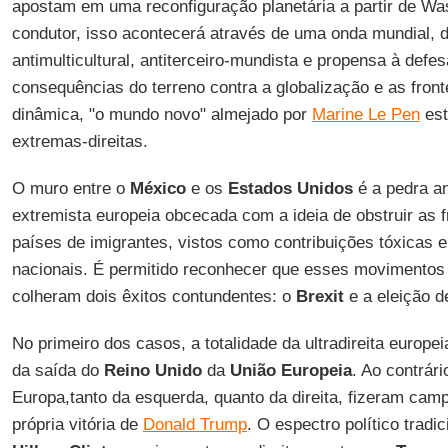
apostam em uma reconfiguração planetária a partir de Wa
condutor, isso acontecerá através de uma onda mundial, 
antimulticultural, antiterceiro-mundista e propensa à defes
consequências do terreno contra a globalização e as front
dinâmica, "o mundo novo" almejado por
Marine Le Pen
est
extremas-direitas.
O muro entre o
México
e os
Estados Unidos
é a pedra an
extremista europeia obcecada com a ideia de obstruir as f
países de imigrantes, vistos como contribuições tóxicas e
nacionais. É permitido reconhecer que esses movimentos 
colheram dois êxitos contundentes: o
Brexit
e a eleição 
No primeiro dos casos, a totalidade da ultradireita europ
da saída do
Reino Unido
da
União Europeia
. Ao contrári
Europa,tanto da esquerda, quanto da direita, fizeram cam
própria vitória de
Donald Trump
. O espectro político tradic