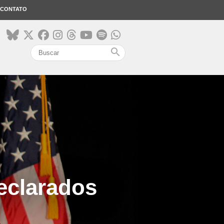
CONTATO
search
declarados