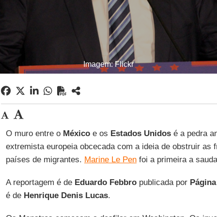
Imagem: Flickr
O muro entre o
México
e os
Estados Unidos
é a pedra an
extremista europeia obcecada com a ideia de obstruir as f
países de migrantes.
Marine Le Pen
foi a primeira a sauda
A reportagem é de
Eduardo Febbro
publicada por
Página
é de
Henrique Denis Lucas
.