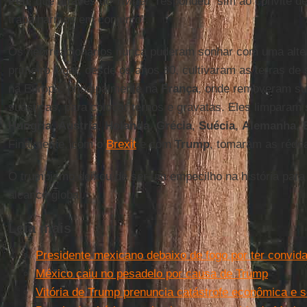
Pen
, que através do
Twitter
, respondeu "sim ao convite d
trabalharmos em conjunto".
Os neorreacionários nunca puderam sonhar com uma alter
primeiro lugar, desde os anos 80, cultivaram as terras de 
na Europa, principalmente na
França
, onde removeram su
suásticas, para colocar ternos e gravatas. Eles limpara
Hungria
,
Áustria
,
Holanda
,
Grécia
,
Suécia
,
Alemanha
,
Finalmente, com o
Brexit
e com
Trump
, tomaram as rédea
O trumpismo deixou de ser um empecilho na história para
alcance global.
Leia mais
Presidente mexicano debaixo de fogo por ter convid
México caiu no pesadelo por causa de Trump
Vitória de Trump prenuncia catástrofe econômica e s