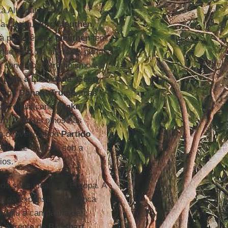
a Alternativa para a
a-direita,
Jörg Meuthen
,
à presidência.
Meuthen
tem
que isso lhe abrirá as portas
s convicto ao trumpismo é o
o para a Liberdade
.
Geert
ão de
Donald Trump
, mas
do republicano (
Make
in
. Com os olhos nas
 da convenção do
Partido
sado, se colocou sob a
ios.
do seus ideais na Europa. A
o da expansão ideológica
irigiu a campanha de
a à frente de
Breitbart