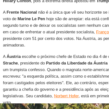
Hillary Clinton
, pois a extrema direita apostou em
Trump
A
Frente Nacional
não é a única que vê seu horizonte se 
voto de
Marine Le Pen
hoje são de arrepiar: ela está conf
segundo turno e de deixar os socialistas sem nenhum cand
em caso de enfrentar o atual presidente socialista,
Franço
presidente com 51 por cento dos votos. Na Áustria, as pe
animadoras.
A
Áustria
escolhe o próximo chefe de Estado no dia 4 d
Strache
, presidente do
Partido da Liberdade da Áustria
um trumpista confesso. Quando o magnata norte-america
escreveu: "a esquerda política, assim como o
establishme
foram castigados pelos eleitores". Ele, ao contrário, espe
garantiu a chefia do governo e a presidência após as elei
legislativas. Seu candidato,
Norbert Hofer
, está em primei
voto.