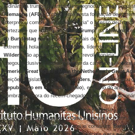
A dinâmica trumpista também impregnou o partido populist
Alemanha
(
AFD
). O presidente desta formação de extrem
interpretou como uma "grande vitória" o acesso de Trump 
certeza de que haverá um "efeito
Trump
" na
Alemanha
e 
do
Bundestag
nas eleições nacionais de 2017. Ainda mai
extremista holandês
Geert Wilders
, líder do
PVV
,
Partid
Wilders
não apenas qualificou de "revolucionária" a eleiç
chegou inclusive a copiar o slogan da campanha eleitoral 
America Great Again
):
Make the Netherlands Great Aga
eleições legislativas de 2017,
Wilders
, que já participou
Republicano em Cleveland
(
Ohio
), em julho do ano pas
sombra protetora do recém-chegado rei dos neorreacionár
O populismo nacional norte-americano se prepara semean
chegada de
Steve Bannon
à
Casa Branca
é a confirmaçã
com a qual as ultradireitas europeias contavam.
Bannon
d
Trump
, é um especialista em redes sociais e era a cabeç