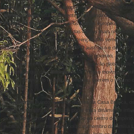
News
, um portal atrelado à supremacia branca, à xenofob
Breitbart News
está atualmente se expandindo para o
Re
França
. Este personagem e seus aliados europeus agora 
carnais.
Steve Bannon
é uma das figuras mais represent
right
", a direita alternativa cujas crenças são semelhante
francesa, do PVV holandês, do
FPÖ
austríaco e do
AFD
: 
establishment
, os partidos históricos de governo, a imigra
Seu termo preferido é "fronteiras"; e eles vão globalizá-
entrevistas que deu,
Bannon
disse: "nosso movimento tem
porque, através do mundo, as pessoas querem o retorno d
soberania".
Com
Bannon
fluindo sobre os tapetes da Casa Branca, o
direita ingressam no prado do poder mais dinâmico e infl
extremistas se moveram em direção ao centro do império.
pública é uma das mulheres políticas membro da família
L