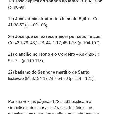
18)
José explica os sonhos do faraó
– Gn 41,1-36
(p. 96-99),
19)
José administrador dos bens do Egito
– Gn
41,38-57 (p. 100-103),
20)
José que se fez reconhecer por seus irmãos
–
Gn 42,1-28; 43,1-23; 44, 1-17; 45,1-28 (p. 104-107),
21)
o ancião no Trono e o Cordeiro
– Ap 4,2b-8ª;
5,6-7 – (p. 110-113),
22)
batismo do Senhor e martírio de Santo
Estêvão
(Mt 3,134-17; At 7,54-60 (p. 114—121).
Por sua vez, as páginas 122 a 131 explicam o
simbolismo dos mosaicos/frases do nártex – os