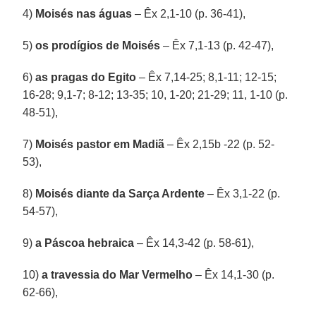
4)
Moisés nas águas
– Êx 2,1-10 (p. 36-41),
5)
os prodígios de Moisés
– Êx 7,1-13 (p. 42-47),
6)
as pragas do Egito
– Êx 7,14-25; 8,1-11; 12-15;
16-28; 9,1-7; 8-12; 13-35; 10, 1-20; 21-29; 11, 1-10 (p.
48-51),
7)
Moisés pastor em Madiã
– Êx 2,15b -22 (p. 52-
53),
8)
Moisés diante da Sarça Ardente
– Êx 3,1-22 (p.
54-57),
9)
a Páscoa hebraica
– Êx 14,3-42 (p. 58-61),
10)
a travessia do Mar Vermelho
– Êx 14,1-30 (p.
62-66),