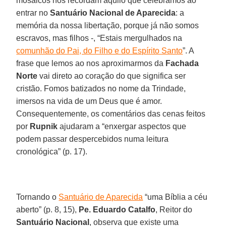
mosaicos nos recordam aquilo que celebramos ao
entrar no
Santuário Nacional de Aparecida
: a
memória da nossa libertação, porque já não somos
escravos, mas filhos -, “Estais mergulhados na
comunhão do Pai, do Filho e do Espírito Santo
”. A
frase que lemos ao nos aproximarmos da
Fachada
Norte
vai direto ao coração do que significa ser
cristão. Fomos batizados no nome da Trindade,
imersos na vida de um Deus que é amor.
Consequentemente, os comentários das cenas feitos
por
Rupnik
ajudaram a “enxergar aspectos que
podem passar despercebidos numa leitura
cronológica” (p. 17).
Tornando o
Santuário de Aparecida
“uma Bíblia a céu
aberto” (p. 8, 15),
Pe. Eduardo Catalfo
, Reitor do
Santuário Nacional
, observa que existe uma