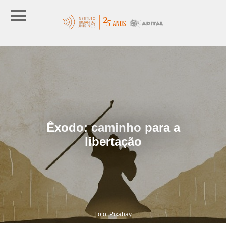
Êxodo: caminho para a
libertação
Foto: Pixabay