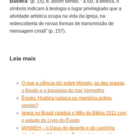
Basílica
” (p. 15), e, assim sendo, “ a luz, a beleza, o
símbolo indicam à teologia o lugar privilegiado que a
atividade artística ocupa na vida da igreja, na
redescoberta de novas formas de transmissão de
mensagem cristã” (p. 157).
Leia mais
O que a ciência diz sobre Moisés, as dez pragas,
o êxodo e a travessia do mar Vermelho
Êxodo. História judaica ou memória antiga
semita?
Igreja no Brasil celebra o Mês da Bíblia 2011 com
o estudo do Livro do Êxodo
IAHWEH – o Deus do deserto e do caminho