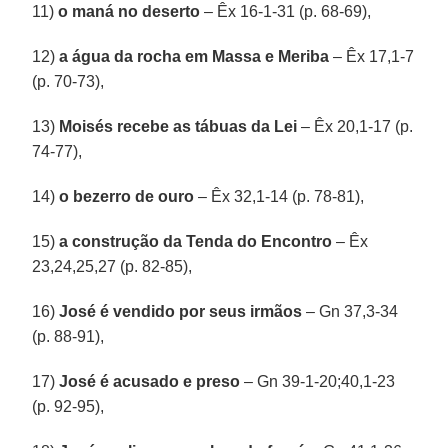
11)
o maná no deserto
– Êx 16-1-31 (p. 68-69),
12)
a água da rocha em Massa e Meriba
– Êx 17,1-7
(p. 70-73),
13)
Moisés recebe as tábuas da Lei
– Êx 20,1-17 (p.
74-77),
14)
o bezerro de ouro
– Êx 32,1-14 (p. 78-81),
15)
a construção da Tenda do Encontro
– Êx
23,24,25,27 (p. 82-85),
16)
José é vendido por seus irmãos
– Gn 37,3-34
(p. 88-91),
17)
José é acusado e preso
– Gn 39-1-20;40,1-23
(p. 92-95),