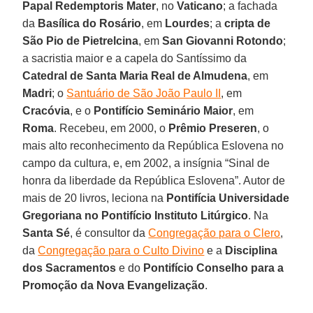
Papal Redemptoris Mater
, no
Vaticano
; a fachada
da
Basílica do Rosário
, em
Lourdes
; a
cripta de
São Pio de Pietrelcina
, em
San Giovanni Rotondo
;
a sacristia maior e a capela do Santíssimo da
Catedral de Santa Maria Real de Almudena
, em
Madri
; o
Santuário de São João Paulo II
, em
Cracóvia
, e o
Pontifício Seminário Maior
, em
Roma
. Recebeu, em 2000, o
Prêmio Preseren
, o
mais alto reconhecimento da República Eslovena no
campo da cultura, e, em 2002, a insígnia “Sinal de
honra da liberdade da República Eslovena”. Autor de
mais de 20 livros, leciona na
Pontifícia Universidade
Gregoriana no Pontifício Instituto Litúrgico
. Na
Santa Sé
, é consultor da
Congregação para o Clero
,
da
Congregação para o Culto Divino
e a
Disciplina
dos Sacramentos
e do
Pontifício Conselho para a
Promoção da Nova Evangelização
.