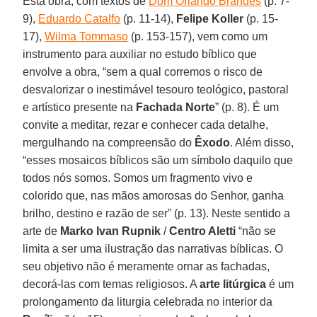
Esta obra, com textos de
Dom Orlando Brandes
(p. 7-
9),
Eduardo Catalfo
(p. 11-14),
Felipe Koller
(p. 15-
17),
Wilma Tommaso
(p. 153-157), vem como um
instrumento para auxiliar no estudo bíblico que
envolve a obra, “sem a qual corremos o risco de
desvalorizar o inestimável tesouro teológico, pastoral
e artístico presente na
Fachada Norte
” (p. 8). É um
convite a meditar, rezar e conhecer cada detalhe,
mergulhando na compreensão do
Êxodo
. Além disso,
“esses mosaicos bíblicos são um símbolo daquilo que
todos nós somos. Somos um fragmento vivo e
colorido que, nas mãos amorosas do Senhor, ganha
brilho, destino e razão de ser” (p. 13). Neste sentido a
arte de
Marko Ivan Rupnik
/
Centro Aletti
“não se
limita a ser uma ilustração das narrativas bíblicas. O
seu objetivo não é meramente ornar as fachadas,
decorá-las com temas religiosos. A
arte litúrgica
é um
prolongamento da liturgia celebrada no interior da