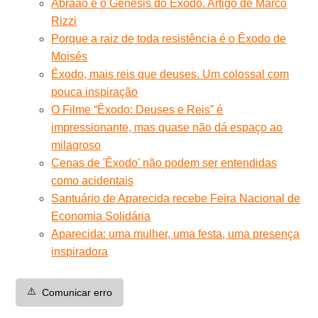
Abraão e o Gênesis do Êxodo. Artigo de Marco
Rizzi
Porque a raiz de toda resistência é o Êxodo de
Moisés
Êxodo, mais reis que deuses. Um colossal com
pouca inspiração
O Filme “Êxodo: Deuses e Reis” é
impressionante, mas quase não dá espaço ao
milagroso
Cenas de 'Êxodo' não podem ser entendidas
como acidentais
Santuário de Aparecida recebe Feira Nacional de
Economia Solidária
Aparecida: uma mulher, uma festa, uma presença
inspiradora
⚠️
Comunicar erro