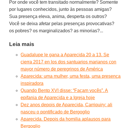
Por onde você tem transitado normalmente? Somente
por lugares conhecidos, junto às pessoas amigas?
Sua presença eleva, anima, desperta os outros?
Você se deixa afetar pelas presenças provocativas?
os pobres? os marginalizados? as minorias?...
Leia mais
Guadalupe le gana a Aparecida 20 a 13. Se
cierra 2017 en los dos santuarios marianos con
mayor número de peregrinos de América
Aparecida: uma mulher, uma festa, uma presença
inspiradora
Quando Bento XVI disse: “Façam vocês”. A
epifania de Aparecida e a Igreja hoje
Dez anos depois de Aparecida, Carriquiry: ali
nasceu o pontificado de Bergoglio
Aparecida. Depois da homilia aplausos para
Bergoglio