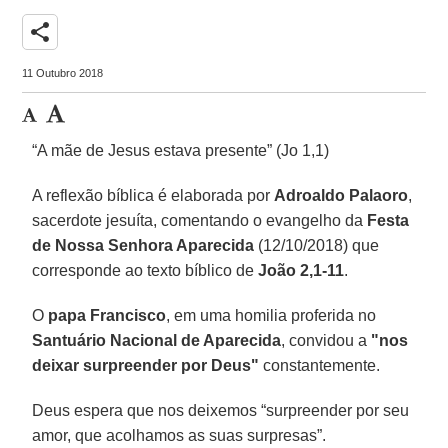
share
11 Outubro 2018
“A mãe de Jesus estava presente” (Jo 1,1)
A reflexão bíblica é elaborada por
Adroaldo Palaoro
,
sacerdote jesuíta, comentando o evangelho da
Festa
de Nossa Senhora Aparecida
(12/10/2018) que
corresponde ao texto bíblico de
João 2,1-11
.
O
papa Francisco
, em uma homilia proferida no
Santuário Nacional de Aparecida
, convidou a
"nos
deixar surpreender por Deus"
constantemente.
Deus espera que nos deixemos “surpreender por seu
amor, que acolhamos as suas surpresas”.