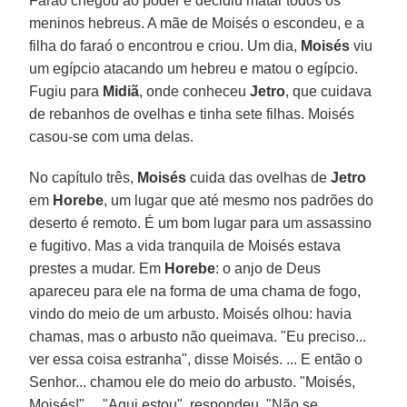
Faraó chegou ao poder e decidiu matar todos os
meninos hebreus. A mãe de Moisés o escondeu, e a
filha do faraó o encontrou e criou. Um dia,
Moisés
viu
um egípcio atacando um hebreu e matou o egípcio.
Fugiu para
Midiã
, onde conheceu
Jetro
, que cuidava
de rebanhos de ovelhas e tinha sete filhas. Moisés
casou-se com uma delas.
No capítulo três,
Moisés
cuida das ovelhas de
Jetro
em
Horebe
, um lugar que até mesmo nos padrões do
deserto é remoto. É um bom lugar para um assassino
e fugitivo. Mas a vida tranquila de Moisés estava
prestes a mudar. Em
Horebe
: o anjo de Deus
apareceu para ele na forma de uma chama de fogo,
vindo do meio de um arbusto. Moisés olhou: havia
chamas, mas o arbusto não queimava. "Eu preciso...
ver essa coisa estranha", disse Moisés. ... E então o
Senhor... chamou ele do meio do arbusto. "Moisés,
Moisés!" ... "Aqui estou", respondeu. "Não se