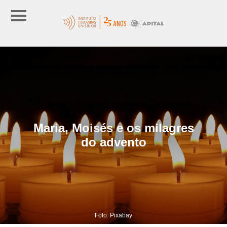
Maria, Moisés e os milagres
do advento
Foto: Pixabay