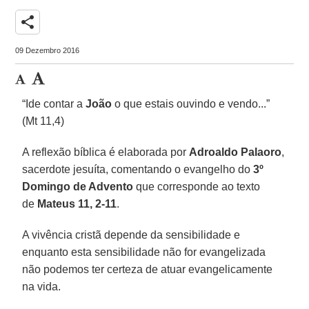
share
09 Dezembro 2016
“Ide contar a
João
o que estais ouvindo e vendo...”
(Mt 11,4)
A reflexão bíblica é elaborada por
Adroaldo Palaoro
,
sacerdote jesuíta, comentando o evangelho do
3º
Domingo de Advento
que corresponde ao texto
de
Mateus 11, 2-11
.
A vivência cristã depende da sensibilidade e
enquanto esta sensibilidade não for evangelizada
não podemos ter certeza de atuar evangelicamente
na vida.