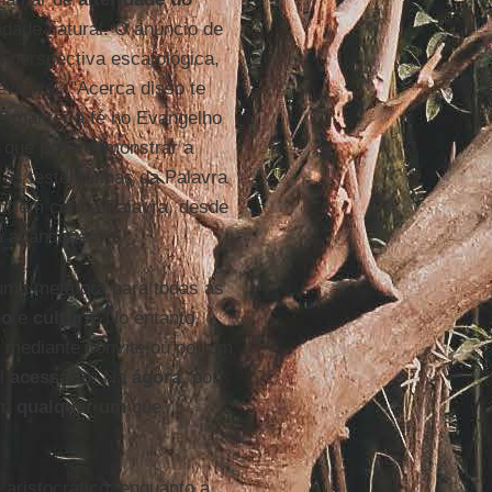
sidade natural. O anúncio de
 perspectiva escatológica,
itável: "Acerca disso te
 é manter a fé no Evangelho
o que pode demonstrar a
, as testemunhas da Palavra
sofrem com a Palavra, desde
 a abandonem.
ma metáfora para todas as
ho
e
cultura
. No entanto,
 mediante convite ou por um
el
acessá-lo
. Na
ágora
, por
om
qualquer um
que
aristocrático, enquanto a