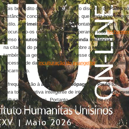
Pois bem, dito de forma resumida, o discurso de
Paulo
a
instâncias concretas e exemplares, que ainda hoje exi
estilo. A
primeira
diz respeito ao contato direto com “os ou
procurando-os onde eles estão, superando todo
fechamen
senso de
autossuficiência
. A
segunda instância
é corolá
na citação do poeta grego
Arato
sobre a
relação natural
também sua geração” (
At 17,28
); esse comportamento si
necessidade da
inculturação do evangelho
como um simpl
encarnação.
A frequentação à
ágora
e ao
areópago
por
Paulo
torna-se
para toda tentativa inteligente de introduzir o
anúncio eva
cultural dos homens. Portanto, não se trata de colocar v
a
Bíblia
ou o
Credo
, mas também é necessário estar em
de cada
cultura humana
.
No entanto, é preciso também lidar com o que podemos 