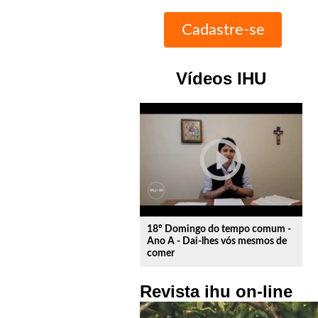
Vídeos IHU
play_circle_outline
18º Domingo do tempo comum -
Ano A - Dai-lhes vós mesmos de
comer
Revista ihu on-line