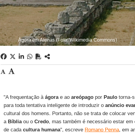
Ágora em Atenas (Foto: Wikimedia Commons)
"A frequentação à
ágora
e ao
areópago
por
Paulo
torna-s
para toda tentativa inteligente de introduzir o
anúncio eva
cultural dos homens. Portanto, não se trata de colocar v
a
Bíblia
ou o
Credo
, mas também é necessário estar em
de cada
cultura humana
", escreve
Romano Penna
, em ar