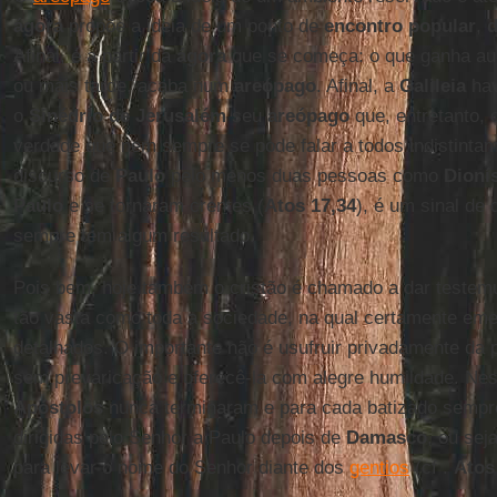
ágora
propõe a ideia de um ponto de
encontro popular
,
d
Afinal, é a partir da
ágora
que se começa: o que ganha au
ou mais tarde, acaba num
areópago
. Afinal, a
Galileia
hav
o
Sinédrio de Jerusalém
seu
areópago
que, entretanto, 
verdade que nem sempre se pode falar a todos indistintame
discurso de
Paulo
pelo menos duas pessoas como
Dioní
Paulo
e se tornaram crentes (
Atos 17,34
), é um sinal de
sempre tem algum resultado.
Pois bem, hoje também o cristão é chamado a dar teste
tão vasta como toda a sociedade, na qual certamente em
detalhados. O importante não é usufruir privadamente da 
sem prevaricação e oferecê-la com alegre humildade. Nes
Apóstolos
nunca terminaram e para cada batizado sempr
dirigidas pelo Senhor a Paulo depois de
Damasco
, ou sej
para levar o nome do Senhor diante dos
gentios
(cf .
Atos