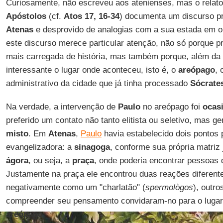
Curiosamente, não escreveu aos atenienses, mas o relat
Apóstolos
(cf.
Atos 17, 16-34
) documenta um discurso p
Atenas
e desprovido de analogias com a sua estada em o
este discurso merece particular atenção, não só porque p
mais carregada de história, mas também porque, além da 
interessante o lugar onde aconteceu, isto é, o
areópago
, 
administrativo da cidade que já tinha processado
Sócrate
Na verdade, a intervenção de
Paulo
no areópago foi
ocas
preferido um contato não tanto elitista ou seletivo, mas g
misto
. Em
Atenas
,
Paulo
havia estabelecido dois pontos 
evangelizadora: a
sinagoga
, conforme sua própria matriz 
ágora
, ou seja, a
praça
, onde poderia encontrar pessoas
Justamente na praça ele encontrou duas reações diferente
negativamente como um "charlatão" (
spermològos
), outr
compreender seu pensamento convidaram-no para o lugar
areópago
.