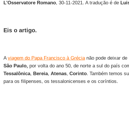
L'Osservatore Romano
, 30-11-2021. A tradução é de
Lui
Eis o artigo.
A
viagem do Papa Francisco à Grécia
não pode deixar de 
São Paulo,
por volta do ano 50, de norte a sul do país c
Tessalônica
,
Bereia
,
Atenas
,
Corinto
. Também temos sua
para os filipenses, os tessalonicenses e os coríntios.