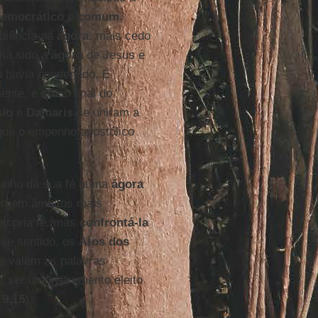
emocrático
e
comum
.
diência na
ágora
, mais cedo
ia sido a
ágora
de Jesus e
o havia condenado. É
nte, e se no final do
sio
e
Damaris
se uniram a
 que o empenho apostólico
munho da sua fé numa
ágora
ergem âmbitos mais
própria fé, mas
confrontá-la
se sentido, os
Atos dos
e valem as palavras
a, ser um instrumento eleito
 9,15
)