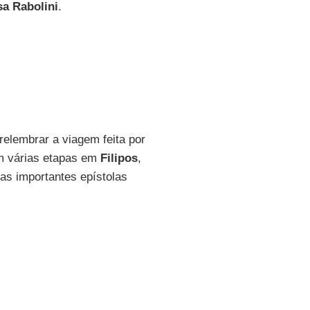
sa Rabolini
.
relembrar a viagem feita por
om várias etapas em
Filipos
,
s importantes epístolas