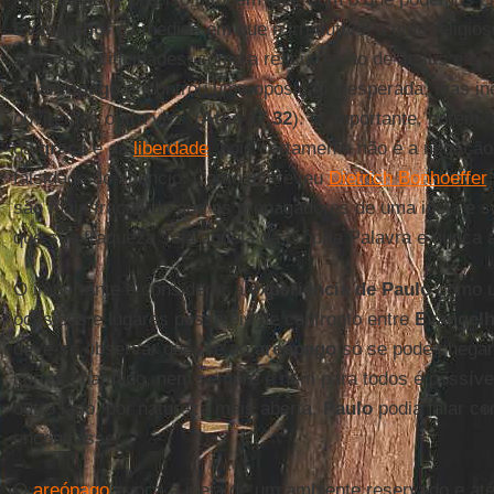
Evangelho
, na medida em que é irredutível a uma religio
suas especificidades, como a ressurreição de Jesus e sua
no
areópago
encontrou uma oposição inesperada, mas inev
ouviremos outra vez" (
Atos 17,32
). O importante, porém,
da
graça
e da
liberdade
, pois certamente não é a negaçã
falsidade do anúncio. Como escreveu
Dietrich Bonhoeffer
são mais fracas do que os propagadores de uma ideia e 
que sua fraqueza seja aquela da própria Palavra e nunca
O importante é considerar a
experiência de Paulo
como u
ocasiões e lugares possíveis de confronto entre
Evangel
deve-se observar que, se ao
areópago
só se pode chegar
cortês chamado, nem sempre e nem para todos é possív
outro lado, por natureza mais aberta,
Paulo
podia falar c
encontrasse.
O
areópago
evoca a ideia de um ambiente reservado e até 