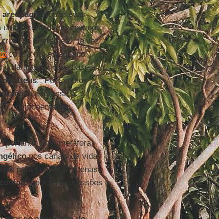
o
areópago
propõe duas
gem uma retomada do mesmo
tros, os diferentes”, talvez
to
contra um estagnado
rio da anterior e se baseia
 com Deus
: “Pois somos
mpatético expressa a
es componente da
, portanto, uma metáfora
ngélico
nos canais da vida
endas para conhecer apenas
contato
com as expressões
chamar de
alteridade do