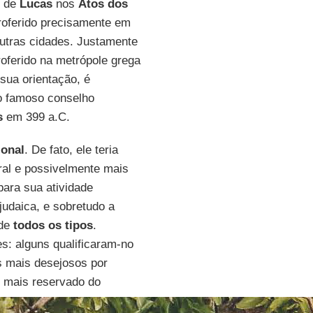
o de
Lucas
nos
Atos dos
roferido precisamente em
utras cidades. Justamente
roferido na metrópole grega
sua orientação, é
o famoso conselho
s
em 399 a.C.
ional
. De fato, ele teria
eral e possivelmente mais
para sua atividade
judaica, e sobretudo a
 de
todos os tipos
.
s: alguns qualificaram-no
os mais desejosos por
 mais reservado do