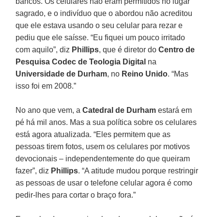
bancos. Os celulares não eram permitidos no lugar
sagrado, e o indivíduo que o abordou não acreditou
que ele estava usando o seu celular para rezar e
pediu que ele saísse. “Eu fiquei um pouco irritado
com aquilo”, diz
Phillips
, que é diretor do
Centro de
Pesquisa Codec de Teologia Digital
na
Universidade de Durham
, no
Reino Unido
. “Mas
isso foi em 2008.”
No ano que vem, a
Catedral de Durham
estará em
pé há mil anos. Mas a sua política sobre os celulares
está agora atualizada. “Eles permitem que as
pessoas tirem fotos, usem os celulares por motivos
devocionais – independentemente do que queiram
fazer”, diz
Phillips
. “A atitude mudou porque restringir
as pessoas de usar o telefone celular agora é como
pedir-lhes para cortar o braço fora.”