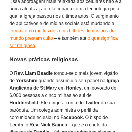
Essa abordagem mais relaxada aos celulares não é a
única atualização relacionada com a tecnologia pela
qual a Igreja passou nos últimos anos. O surgimento
de aplicativos e de mídias sociais está mudando a
forma como muitos dos dois bilhões de cristãos do
mundo prestam culto
– e também até
o que significa
ser religioso
.
Novas práticas religiosas
O
Rev. Liam Beadle
tornou-se o mais jovem vigário
de
Yorkshire
quando assumiu o seu papel na
Igreja
Anglicana de St Mary
em
Honley
, um povoado de
6.000 pessoas a cinco milhas ao sul de
Huddersfield
. Ele dirige a conta do
Twitter
da sua
paróquia. Um colega administra o perfil da
comunidade eclesial no
Facebook
. O bispo de
Leeds
, o
Rev. Nick Baines
– que é o chefe da