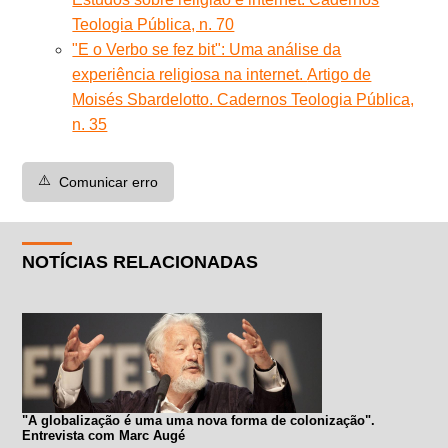
Teologia Pública, n. 70
"E o Verbo se fez bit": Uma análise da
experiência religiosa na internet.
Artigo de
Moisés Sbardelotto
. Cadernos Teologia Pública,
n. 35
⚠️
Comunicar erro
NOTÍCIAS RELACIONADAS
"A globalização é uma uma nova forma de colonização".
Entrevista com Marc Augé