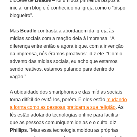
diocese de
Beadle
– foi um dos primeiros bispos a
iniciar um blog e é conhecido na Igreja como o “bispo
blogueiro”.
Mas
Beadle
contrasta a abordagem da Igreja às
mídias sociais com a reação dela à imprensa. “A
diferença entre então e agora é que, com a invenção
da imprensa, nós éramos proativos”, diz ele. “Com o
advento das mídias sociais, eu acho que estamos
sendo reativos, estamos pulando para dentro do
vagão.”
A ubiquidade dos smartphones e das mídias sociais
torna difícil de evitá-los, porém. E eles estão
mudando
a forma como as pessoas praticam a sua religião
. As
fés estão adotando tecnologias online para facilitar
que as pessoas comuniquem ideias e o culto, diz
Phillips
. “Mas essa tecnologia moldou as próprias