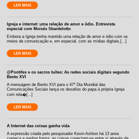
LER MAIS
Igreja e internet: uma relação de amor e ódio. Entrevista
especial com Moisés Sbardelotto
Embora a Igreja tenha mantido uma relação de amor e ódio com os
meios de comunicação e, em especial, com as mídias digitais,[...]
LER MAIS
@Pontifex e os sacros tuítes: As redes sociais digitais segundo
Bento XVI
A mensagem de Bento XVI para o 47º Dia Mundial das
Comunicações Sociais lança os desafios do papa à própria Igreja
com rela�[...]
LER MAIS
A Internet das coisas ganha vida
A expressão criada pelo pesquisador Kevin Ashton há 13 anos
começa a ganhar forma: as coisas conectam-se entre si através da