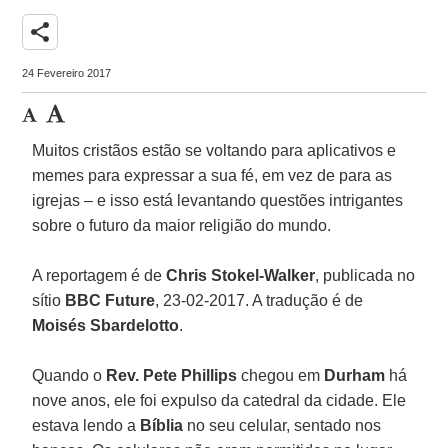
share
24 Fevereiro 2017
Muitos cristãos estão se voltando para aplicativos e
memes para expressar a sua fé, em vez de para as
igrejas – e isso está levantando questões intrigantes
sobre o futuro da maior religião do mundo.
A reportagem é de
Chris Stokel-Walker
, publicada no
sítio
BBC Future
, 23-02-2017. A tradução é de
Moisés Sbardelotto
.
Quando o
Rev. Pete Phillips
chegou em
Durham
há
nove anos, ele foi expulso da catedral da cidade. Ele
estava lendo a
Bíblia
no seu celular, sentado nos