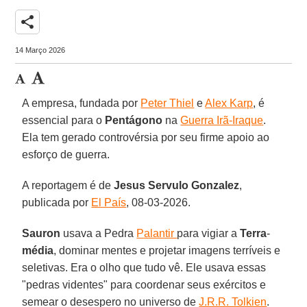
share
14 Março 2026
A empresa, fundada por
Peter Thiel
e
Alex Karp
, é
essencial para o
Pentágono
na
Guerra Irã-Iraque
.
Ela tem gerado controvérsia por seu firme apoio ao
esforço de guerra.
A reportagem é de
Jesus Servulo Gonzalez
,
publicada por
El País
, 08-03-2026.
Sauron
usava a Pedra
Palantir
para vigiar a
Terra
-
média
, dominar mentes e projetar imagens terríveis e
seletivas. Era o olho que tudo vê. Ele usava essas
"pedras videntes" para coordenar seus exércitos e
semear o desespero no universo de
J.R.R. Tolkien
.