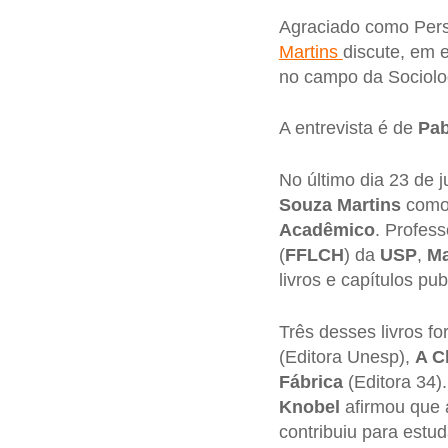
Agraciado como Pers
Martins
discute, em 
no campo da Sociolo
A entrevista é de
Pab
No último dia 23 de 
Souza Martins
como 
Acadêmico
. Profes
(
FFLCH
) da
USP
,
Ma
livros e capítulos pub
Três desses livros f
(Editora Unesp),
A C
Fábrica
(Editora 34)
Knobel
afirmou que 
contribuiu para estu