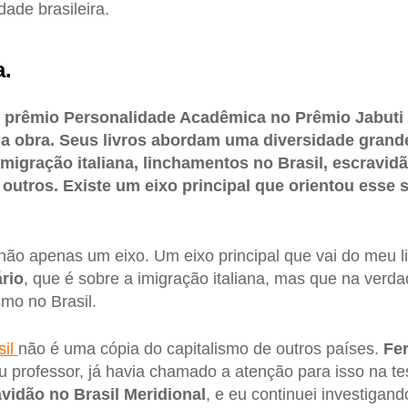
ade brasileira.
a.
 prêmio Personalidade Acadêmica no Prêmio Jabuti
ua obra. Seus livros abordam uma diversidade gran
imigração italiana, linchamentos no Brasil, escravid
 outros. Existe um eixo principal que orientou esse 
não apenas um eixo. Um eixo principal que vai do meu l
ário
, que é sobre a imigração italiana, mas que na verda
smo no Brasil.
sil
não é uma cópia do capitalismo de outros países.
Fe
eu professor, já havia chamado a atenção para isso na t
vidão no Brasil Meridional
, e eu continuei investigan