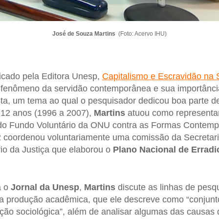
José de Souza Martins
(Foto: Acervo IHU)
licado pela Editora Unesp,
Capitalismo e Escravidão na
o fenômeno da servidão contemporânea e sua importânci
sta, um tema ao qual o pesquisador dedicou boa parte de 
e 12 anos (1996 a 2007),
Martins
atuou como representa
do Fundo Voluntário da ONU contra as Formas Contem
 coordenou voluntariamente uma comissão da Secretaria
io da Justiça que elaborou o
Plano Nacional de Erradi
a o
Jornal da Unesp
,
Martins
discute as linhas de pesq
sa produção acadêmica, que ele descreve como “conjunt
ção sociológica”, além de analisar algumas das causas 