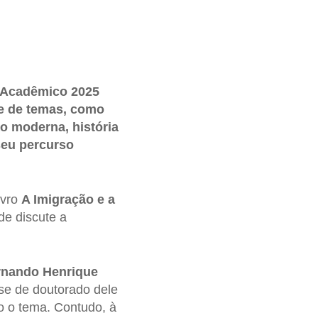
 Acadêmico 2025
de de temas, como
ão moderna, história
seu percurso
ivro
A Imigração e a
de discute a
rnando Henrique
ese de doutorado dele
do o tema. Contudo, à