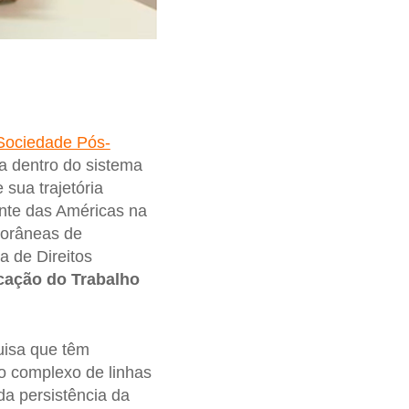
 Sociedade Pós-
a dentro do sistema
sua trajetória
nte das Américas na
porâneas de
 de Direitos
cação do Trabalho
uisa que têm
o complexo de linhas
da persistência da