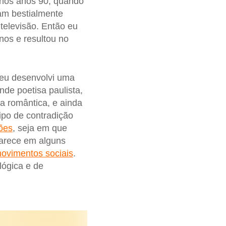
 nos anos 90, quando
am bestialmente
 televisão. Então eu
nos e resultou no
 eu desenvolvi uma
nde poetisa paulista,
a romântica, e ainda
ipo de contradição
ões
, seja em que
parece em alguns
ovimentos sociais
.
lógica e de