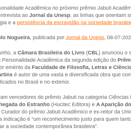
onalidade Acadêmica no próximo prêmio Jabuti Acadê
entrevista ao
Jornal da Unesp
, as linhas que orientam 
gia e a
persistência da escravidão na sociedade brasilei
lo Nogueira
, publicada por
Jornal da Unesp
, 08-07-202
junho, a
Câmara Brasileira do Livro
(
CBL
) anunciou o 
Personalidade Acadêmica da segunda edição do
Prêmi
sor emérito da
Faculdade de Filosofia, Letras e Ciên
rtins
é autor de uma vasta e diversificada obra que c
licados no Brasil e no exterior.
oram vencedores do prêmio Jabuti na categoria Ciência
hegada do Estranho
(Hucitec Editora) e
A Aparição d
. Curador do prêmio Jabuti Acadêmico e ex-reitor da Un
a indicação é “um reconhecimento justo para quem tant
dar a sociedade contemporânea brasileira”.