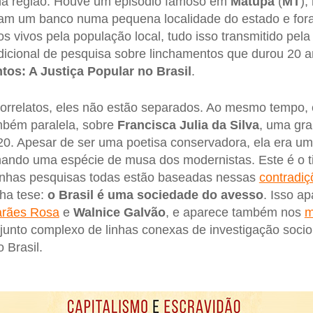
na região. Houve um episódio famoso em
Matupá
(
MT
),
aram um banco numa pequena localidade do estado e for
 vivos pela população local, tudo isso transmitido pela
icional de pesquisa sobre linchamentos que durou 20 a
os: A Justiça Popular no Brasil
.
correlatos, eles não estão separados. Ao mesmo tempo,
ambém paralela, sobre
Francisca Julia da Silva
, uma gra
0. Apesar de ser uma poetisa conservadora, ela era um
nando uma espécie de musa dos modernistas. Este é o t
inhas pesquisas todas estão baseadas nessas
contradiç
nha tese:
o Brasil é uma sociedade do avesso
. Isso a
rães Rosa
e
Walnice Galvão
, e aparece também nos
m
unto complexo de linhas conexas de investigação socio
 Brasil.