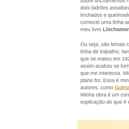
sobre linchamentos 
dois ladrões assalt
linchados e queimados
comecei uma linha ad
meu livro
Linchament
Ou seja, são temas 
linha de trabalho, t
que se matou em 192
assim acabou se tor
que me interessa. M
plano for. Essa é mi
autores, como
Guima
Minha obra é um conj
explicação do que é o