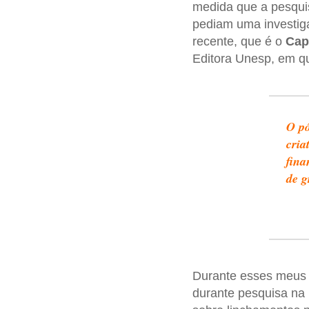
medida que a pesqui
pediam uma investiga
recente, que é o
Cap
Editora Unesp, em qu
O pó
cria
fina
de g
Durante esses meus 
durante pesquisa na