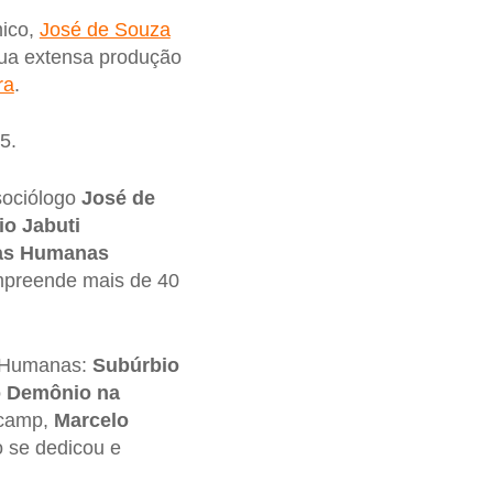
mico,
José de Souza
sua extensa produção
ra
.
5.
sociólogo
José de
o Jabuti
cias Humanas
ompreende mais de 40
s Humanas:
Subúrbio
o Demônio na
icamp,
Marcelo
o se dedicou e