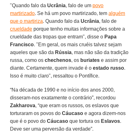
"Quando falo da
Ucrânia
, falo de um
povo
martirizado
. Se há um povo martirizado, tem
alguém
que o martiriza
. Quando falo da
Ucrânia
, falo de
crueldade
porque tenho muitas informações sobre a
crueldade das tropas que entram", disse o
Papa
Francisco
. "Em geral, os mais cruéis talvez sejam
aqueles que são da
Rússia
, mas não são da tradição
russa, como os
chechenos
, os
buriates
e assim por
diante. Certamente, quem invade é o
estado russo
.
Isso é muito claro", ressaltou o Pontífice.
“Na década de 1990 e no início dos anos 2000,
disseram-nos exatamente o contrário”, recordou
Zakharova
, “que eram os russos, os eslavos que
torturaram os povos do
Cáucaso
e agora dizem-nos
que é o povo do
Cáucaso
que tortura os
Eslavos
.
Deve ser uma perversão da verdade”.