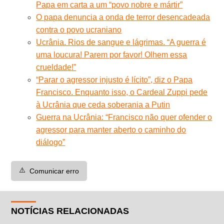
Papa em carta a um “povo nobre e mártir”
O papa denuncia a onda de terror desencadeada
contra o povo ucraniano
Ucrânia. Rios de sangue e lágrimas. “A guerra é
uma loucura! Parem por favor! Olhem essa
crueldade!”
“Parar o agressor injusto é lícito”, diz o Papa
Francisco. Enquanto isso, o Cardeal Zuppi pede
à Ucrânia que ceda soberania a Putin
Guerra na Ucrânia: “Francisco não quer ofender o
agressor para manter aberto o caminho do
diálogo”
⚠️
Comunicar erro
NOTÍCIAS RELACIONADAS