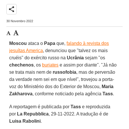
share
30 Novembro 2022
Moscou
ataca o
Papa
que,
falando à revista dos
jesuítas America
, denunciou que "talvez os mais
cruéis" do exército russo na
Ucrânia
sejam "os
chechenos
, os
buriates
e assim por diante". "Já não
se trata mais nem de
russofobia
, mas de perversão
da verdade nem sei em que nível", trovejou a porta-
voz do Ministério dos do Exterior de Moscou,
Maria
Zakharova
, conforme noticiado pela agência
Tass
.
A reportagem é publicada por
Tass
e reproduzida
por
La Repubblica
, 29-11-2022. A tradução é de
Luisa Rabolini
.