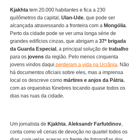
Kjakhta
tem 20.000 habitantes e fica a 230
quilômetros da capital,
Ulan-Ude
, que pode ser
alcançada atravessando a fronteira com a
Mongólia
.
Perto da cidade pode se ver uma longa série de
grandes edifícios cinzas, que abrigam a
37ª brigada
da Guarda Especial
, a principal solução de
trabalho
para os
jovens
da região. Pelo menos cinquenta
jovens vindos daqui
perderam a vida na Ucrânia
. Não
há documentos oficiais sobre eles, mas a imprensa
local os descreve como
mártires e anjos da Pátria
,
com as orquestras fúnebres tocando quase todos os
dias nas ruas da cidade.
Um jornalista de
Kjakhta
,
Aleksandr Farfutdinov
,
conta como vê cenas de devoção no quartel todos os
dias, com velas acesas na frente de fotografias dos