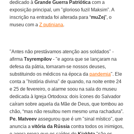
dedicado à
Grande Guerra Patriótica
com a
exposição principal, um "glorioso fuzil Maksim". A
inscrição na entrada foi alterada para “
muZej
”, o
museu com a
Z putiniana
.
"Antes não prestávamos atenção aos soldados" -
afirma
Tsyrempilov
- "e agora que se lançaram na
defesa da pátria, tornaram-se nossos deuses,
substituindo os médicos na época da
pandemia
". Ele
conta a "história divina" de quando, na noite entre 24
e 25 de fevereiro, o alarme soou na sala do museu
dedicada à Igreja Ortodoxa: dois ícones do Salvador
caíram sobre aquela da Mãe de Deus, que tombou ao
chão, “mas não resultou nem mesmo uma rachadura”.
Pe. Matveev
assegurou que é um "sinal místico", que
anuncia a
vitória da Rússia
contra todos os inimigos,
e agora prega que os caídos de
Kjakhta
"são os