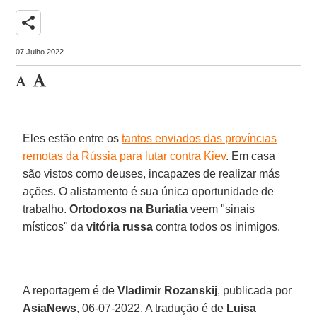
share
07 Julho 2022
Eles estão entre os
tantos enviados das províncias
remotas da Rússia para lutar contra Kiev
. Em casa
são vistos como deuses, incapazes de realizar más
ações. O alistamento é sua única oportunidade de
trabalho.
Ortodoxos na Buriatia
veem "sinais
místicos" da
vitória russa
contra todos os inimigos.
A reportagem é de
Vladimir Rozanskij
, publicada por
AsiaNews
, 06-07-2022. A tradução é de
Luisa