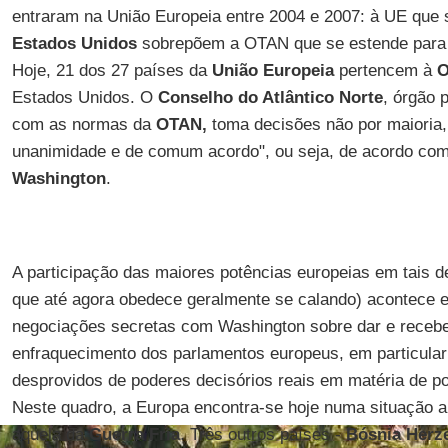
entraram na União Europeia entre 2004 e 2007: à UE que 
Estados Unidos
sobrepõem a OTAN que se estende para 
Hoje, 21 dos 27 países da
União Europeia
pertencem à
Estados Unidos. O
Conselho do Atlântico Norte
, órgão 
com as normas da
OTAN,
toma decisões não por maioria
unanimidade e de comum acordo", ou seja, de acordo com 
Washington
.
A participação das maiores potências europeias em tais d
que até agora obedece geralmente se calando) acontece e
negociações secretas com Washington sobre dar e receber
enfraquecimento dos parlamentos europeus, em particular a
desprovidos de poderes decisórios reais em matéria de polí
Neste quadro, a Europa encontra-se hoje numa situação a
aquela da
Guerra Fria
. Três outros países -
Bósnia Herz