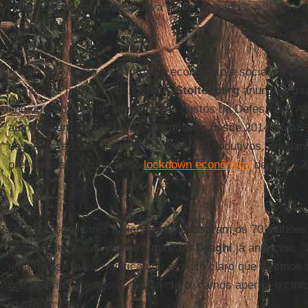
responder de forma destrutiva se for atacado.
A tudo isso soma-se o impacto econômico e social do cres
reunião de ministros da Defesa,
Stoltenberg
anunciou triu
ano consecutivo de aumento dos gastos de Defesa dos Al
aumentaram de 270 bilhões de dólares desde 2014". Mais d
despesas sociais e aos investimentos produtivos, enquan
precisam se recuperar do
lockdown econômico
de 2020-2
Os gastos militares italianos ultrapassaram os 70 milhões
são suficientes. O primeiro-ministro
Draghi
já anunciou: 
uma defesa mais significativa: é muito claro que teremos
que fizemos até agora". Muito claro: vamos apertar o cint
expandir.