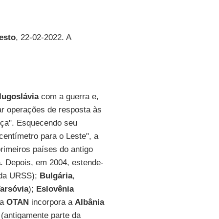
festo
, 22-02-2022. A
Iugoslávia
com a guerra e,
ar operações de resposta às
iança". Esquecendo seu
entímetro para o Leste", a
rimeiros países do antigo
a
. Depois, em 2004, estende-
e da URSS);
Bulgária
,
arsóvia
);
Eslovênia
 a
OTAN
incorpora a
Albânia
(antigamente parte da