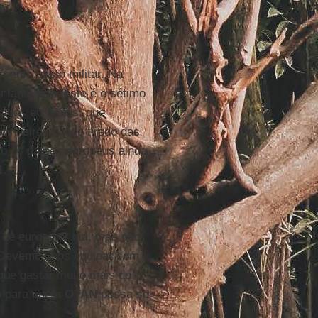
cente gasto militar. Na
nfante que "este é o sétimo
iados europeus, que
inheiro público tirado das
to os países europeus ainda
1.
 de euros por dia, mas não
"Devemos nos equipar com
 que gastar muito mais do
o para que a
OTAN
possa se