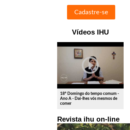
Vídeos IHU
play_circle_outline
18º Domingo do tempo comum -
Ano A - Dai-lhes vós mesmos de
comer
Revista ihu on-line