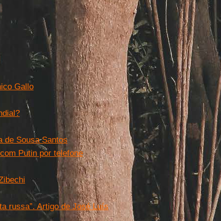
nico Gallo
ndial?
ra de Sousa Santos
com Putin por telefone
Zibechi
ta russa”. Artigo de José Luís