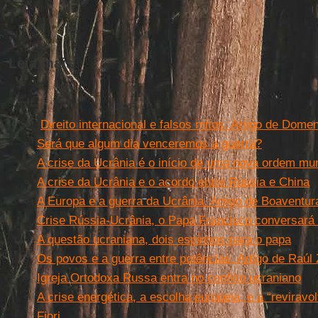
Leia mais
Direito internacional e falsos mitos. Artigo de Dome
Será que algum dia venceremos a guerra?
A crise da Ucrânia é o início de uma nova ordem mu
A crise da Ucrânia e o acordo entre Rússia e China
A Europa e a guerra da Ucrânia. Artigo de Boaventu
Crise Rússia-Ucrânia, o Papa Francisco conversará 
A questão ucraniana, dois espinhos para o papa
Os povos e a guerra entre potências. Artigo de Raúl 
Igreja Ortodoxa Russa entra no conflito ucraniano
A crise energética, a escolha europeia, e a “reviravol
Fiori