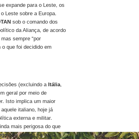
se expande para o Leste, os
o Leste sobre a Europa.
OTAN
sob o comando dos
político da Aliança, de acordo
, mas sempre “por
o que foi decidido em
ecisões (excluindo a
Itália
,
m geral por meio de
. Isto implica um maior
quele italiano, hoje já
tica externa e militar.
inda mais perigosa do que
egovina
(antiga parte da