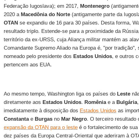
Federação Iugoslava); em 2017,
Montenegro
(antigament
2020 a
Macedônia do Norte
(antigamente parte da Iugosl
OTAN
se expandiu de 16 para 30 países. Desta forma, W
resultado triplo. Estende-se para a proximidade da Rússia,
território da ex-URSS, cuja Aliança militar mantém as al
Comandante Supremo Aliado na Europa é, "por tradição",
nomeado pelo presidente dos
Estados Unidos
, e outros
pertencem aos EUA.
Ao mesmo tempo, Washington liga os países do
Leste
não
diretamente aos
Estados Unidos
.
Romênia
e a
Bulgária
imediatamente à disposição dos
Estados Unidos
as import
Constanta
e
Burgas
no
Mar Negro
. O terceiro resultado
expansão da OTAN para o leste
é o fortalecimento de sua
dez países da Europa Central-Oriental que aderiram à OT