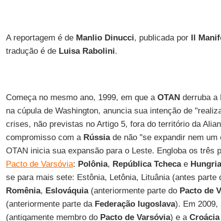
A reportagem é de
Manlio Dinucci
, publicada por
Il Mani
tradução é de
Luisa Rabolini
.
Começa no mesmo ano, 1999, em que a
OTAN
derruba a
na cúpula de Washington, anuncia sua intenção de "realiz
crises, não previstas no Artigo 5, fora do território da Al
compromisso com a
Rússia
de não "se expandir nem um c
OTAN inicia sua expansão para o Leste. Engloba os três p
Pacto de Varsóvia
:
Polônia
,
República Tcheca
e
Hungri
se para mais sete: Estônia, Letônia, Lituânia (antes part
Romênia
,
Eslováquia
(anteriormente parte do
Pacto de V
(anteriormente parte da
Federação Iugoslava
). Em 2009,
(antigamente membro do
Pacto de Varsóvia
) e a
Croácia