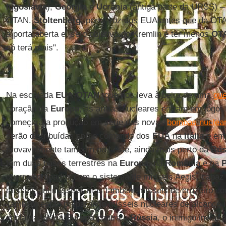
Iugoslávia
),
Geórgia
e
Ucrânia
(antiga parte da URSS) – 
OTAN.
Stoltenberg
, porta-voz dos EUA antes que da OT
a porta aberta e, se o objetivo do Kremlin é ter menos
OT
só terá mais".
Na escalada
EUA-OTAN
, que nos leva à beira de uma
gue
coração da
Europa
, as armas nucleares entram em jogo. 
começará a produção em série das novas
bombas nuclea
serão distribuídas sob o comando dos
EUA
na
Itália
e em 
provavelmente também no Leste, ainda mais perto da
Rús
têm duas bases terrestres na
Europa
, na
Romênia
e na
P
guerra equipados com o sistema de mísseis Aegis, capaz
mísseis antimísseis, mas também mísseis de cruzeiro co
Também estão preparando mísseis nucleares de alcance i
implantados na
Europa
contra a
Rússia
, o inimigo invent