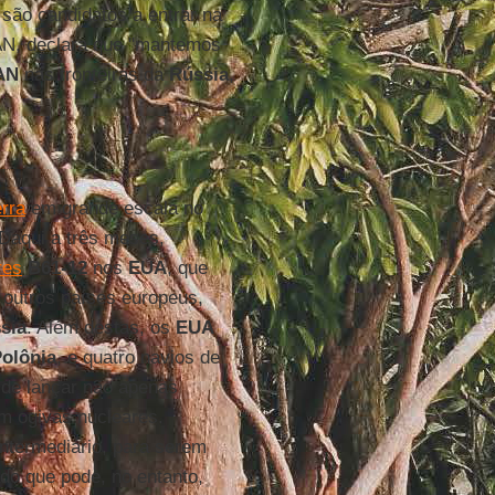
são candidatos a entrar na
AN, declara que "mantemos
AN
nas fronteiras da
Rússia
,
rra
em grande escala no
Daqui a três meses,
res
B61-12
nos
EUA
, que
outros países europeus,
sia
. Além destas, os
EUA
olônia
, e quatro navios de
 de lançar não apenas
m ogivas nucleares.
ntermediário, para serem
ado que pode, no entanto,