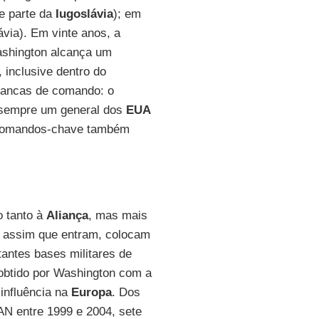
e parte da
Iugoslávia
); em
ávia). Em vinte anos, a
ashington alcança um
 inclusive dentro do
avancas de comando: o
 sempre um general dos
EUA
 comandos-chave também
 tanto à
Aliança
, mas mais
, assim que entram, colocam
antes bases militares de
 obtido por Washington com a
 influência na
Europa
. Dos
AN entre 1999 e 2004, sete